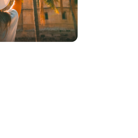
i?
un apel cu un consultant și vom crea un plan pentru tine.