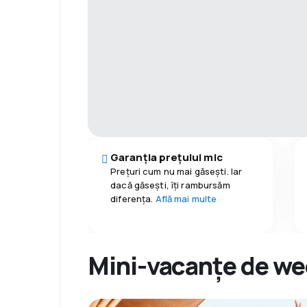
Garanția prețului mic
Prețuri cum nu mai găsești. Iar
dacă găseşti, îți rambursăm
diferența.
Află mai multe
Mini-vacanțe de wee