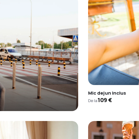
Mic dejun inclus
109 €
De la