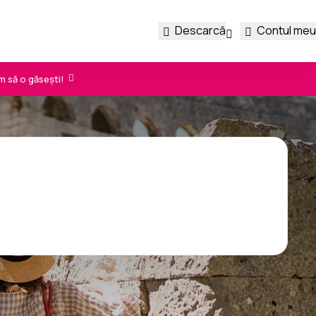
Descarcă
Contul meu
m să o găsești!