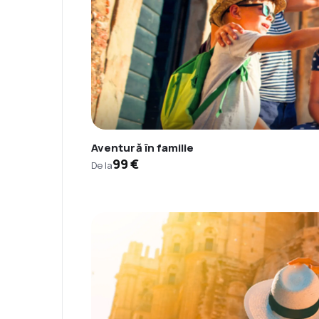
Aventură în familie
99 €
De la