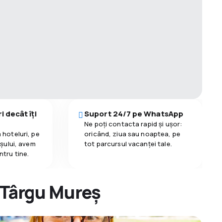
i decât îți
Suport 24/7 pe WhatsApp
Ne poți contacta rapid și ușor:
 hoteluri, pe
oricând, ziua sau noaptea, pe
așului, avem
tot parcursul vacanței tale.
ntru tine.
n Târgu Mureș