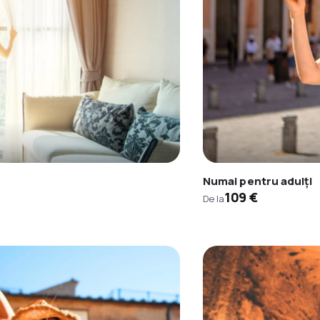
Numai pentru adulți
109 €
De la