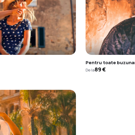
Pentru toate buzuna
89 €
De la