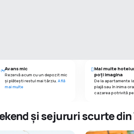
Avans mic
Mai multe hotelur
poți imagina
Rezervă acum cu un depozit mic
și plătești restul mai târziu.
Află
De la apartamente la
mai multe
plajă sau în inima or
cazarea potrivită pe
kend și sejururi scurte di