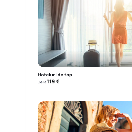
Hoteluri de top
119 €
De la