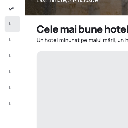
All-
inclusive
City
Cele mai bune hotelu
Break
Un hotel minunat pe malul mării, un 
Cazare
Oferte
Finalizează
călătoria
Inspiraţie şi
recomandări
Servicii
clienți