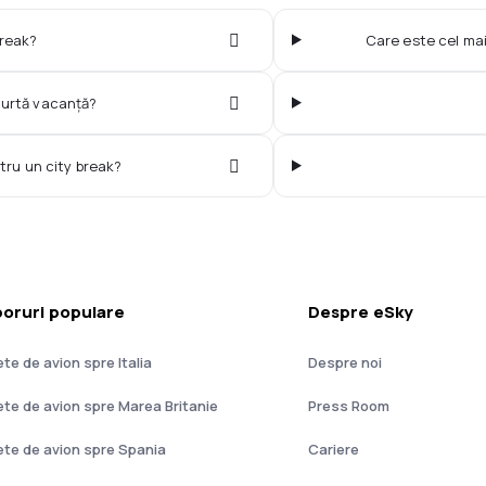
break?
Care este cel mai 
curtă vacanță?
tru un city break?
oruri populare
Despre eSky
ete de avion spre Italia
Despre noi
lete de avion spre Marea Britanie
Press Room
lete de avion spre Spania
Cariere