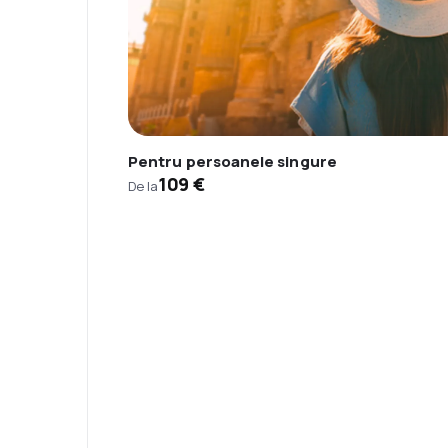
Pentru persoanele singure
109 €
De la
Asistenţă prin telefon
Ai nevoie de ajutor să aleg
Ne place să planificăm călătorii. Solicită 