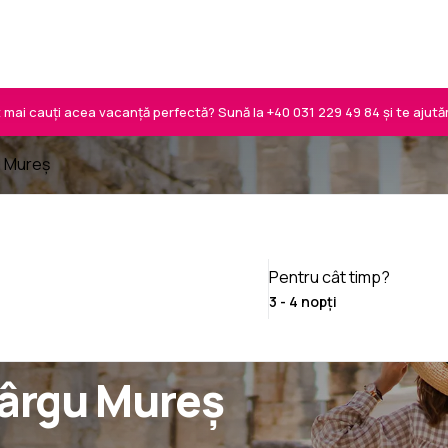
 mai cauți acea vacanță perfectă? Sună la
+40 031 229 49 84
și te ajută
u Mureș
Pentru cât timp?
Târgu Mureș