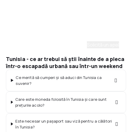
Asistenţă prin telefon
Ai nevoie de ajutor să alegi?
Ne place să planificăm călătorii. Solicită un apel cu
un consultant și vom crea un plan pentru tine.
Solicită un apel
Tunisia - ce ar trebui să știi înainte de a pleca
într-o escapadă urbană sau într-un weekend
Ce merită să cumperi și să aduci din Tunisia ca
suvenir?
Care este moneda folosită în Tunisia și care sunt
prețurile acolo?
Este necesar un pașaport sau viză pentru a călători
în Tunisia?