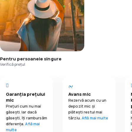
Pentru persoanele singure
Verifică prețul
Garanția prețului
Avans mic
mic
Rezervă acum cu un
Prețuri cum nu mai
depozit mic și
găsești. Iar dacă
plătești restul mai
găseşti, îți rambursăm
târziu.
Află mai multe
diferența.
Află mai
multe