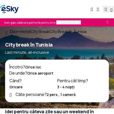
Solicită un apel
Vom găsi călătoria perfectă pentru tine.
Zbor+Hotel
City Break
City Break în Tunisia
City break în Tunisia
Last minute, all-inclusive
Încotro?
De unde?
Când?
Pentru cât timp?
Câte persoane?
Idei pentru câteva zile sau un weekend în