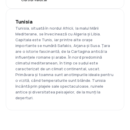
Tunisia
Tunisia, situată în nordul Africii, la malul Mării
Mediterane, se învecinează cu Algeria și Libia.
Capitala este Tunis, iar printre alte orașe
importante se numără Safakis, Arjana și Susa. Țara
are o istorie fascinantă, de la Cartagina antică la
influențele romane și arabe. În nord predomină
climatul mediteranean, în timp ce sudul este
caracterizat de un climat continental, uscat.
Primăvara și toamna sunt anotimpurile ideale pentru
o vizită, când temperaturile sunt blânde. Tunisia
încântă prin plajele sale spectaculoase, ruinele
antice și diversitatea peisajelor, de la munți la
deșerturi.