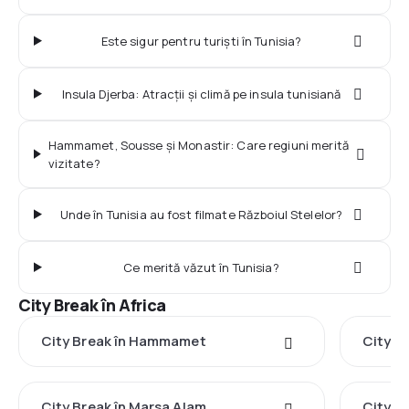
Este sigur pentru turiști în Tunisia?
Insula Djerba: Atracții și climă pe insula tunisiană
Hammamet, Sousse și Monastir: Care regiuni merită
vizitate?
Unde în Tunisia au fost filmate Războiul Stelelor?
Ce merită văzut în Tunisia?
City Break în Africa
City Break în Hammamet
City Br
City Break în Marsa Alam
City B