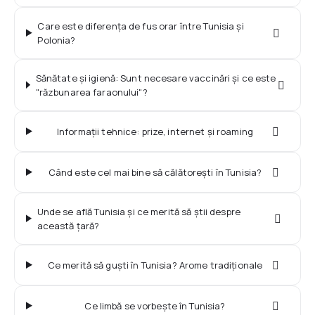
Care este diferența de fus orar între Tunisia și
Polonia?
Sănătate și igienă: Sunt necesare vaccinări și ce este
"răzbunarea faraonului"?
Informații tehnice: prize, internet și roaming
Când este cel mai bine să călătorești în Tunisia?
Unde se află Tunisia și ce merită să știi despre
această țară?
Ce merită să guști în Tunisia? Arome tradiționale
Ce limbă se vorbește în Tunisia?