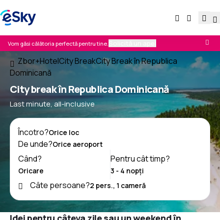
Solicită un apel
Vom găsi călătoria perfectă pentru tine.
Zbor+Hotel
City Break
City Break în Republica
Dominicană
City break în Republica Dominicană
Last minute, all-inclusive
Încotro?
De unde?
Când?
Pentru cât timp?
Câte persoane?
Idei pentru câteva zile sau un weekend în