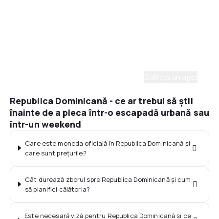
Asistenţă prin telefon
Ai nevoie de ajutor să alegi?
Ne place să planificăm călătorii. Solicită un apel cu
un consultant și vom crea un plan pentru tine.
Solicită un apel
Republica Dominicană - ce ar trebui să știi
înainte de a pleca într-o escapadă urbană sau
într-un weekend
Care este moneda oficială în Republica Dominicană și
care sunt prețurile?
Cât durează zborul spre Republica Dominicană și cum
să planifici călătoria?
Este necesară viză pentru Republica Dominicană și ce