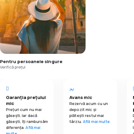
Pentru persoanele singure
Verifică prețul
Garanția prețului
Avans mic
mic
Rezervă acum cu un
Prețuri cum nu mai
depozit mic și
găsești. Iar dacă
plătești restul mai
găseşti, îți rambursăm
târziu.
Află mai multe
diferența.
Află mai
multe