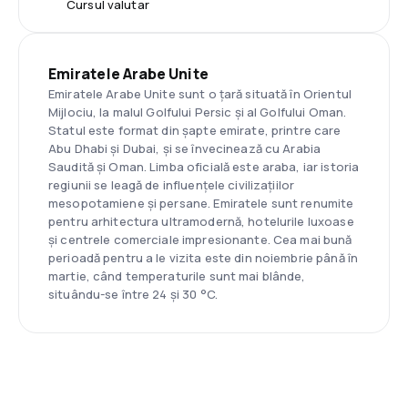
Cursul valutar
Emiratele Arabe Unite
Emiratele Arabe Unite sunt o țară situată în Orientul
Mijlociu, la malul Golfului Persic și al Golfului Oman.
Statul este format din șapte emirate, printre care
Abu Dhabi și Dubai, și se învecinează cu Arabia
Saudită și Oman. Limba oficială este araba, iar istoria
regiunii se leagă de influențele civilizațiilor
mesopotamiene și persane. Emiratele sunt renumite
pentru arhitectura ultramodernă, hotelurile luxoase
și centrele comerciale impresionante. Cea mai bună
perioadă pentru a le vizita este din noiembrie până în
martie, când temperaturile sunt mai blânde,
situându-se între 24 și 30 °C.