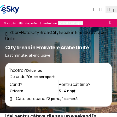
Solicită un apel
Vom găsi călătoria perfectă pentru tine.
Zbor+Hotel
City Break
City Break în Emiratele Arabe
Unite
City break în Emiratele Arabe Unite
Last minute, all-inclusive
Încotro?
De unde?
Când?
Pentru cât timp?
Câte persoane?
Idei pentru câteva zile sau un weekend în