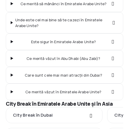
Ce merită să mănânci în Emiratele Arabe Unite?
Unde este cel mai bine să te cazezi în Emiratele
Arabe Unite?
Este sigur în Emiratele Arabe Unite?
Ce merită văzut în Abu Dhabi (Abu Zabi)?
Care sunt cele mai mari atracții din Dubai?
Ce merită văzut în Emiratele Arabe Unite?
City Break în Emiratele Arabe Unite şi în Asia
City Break în Dubai
City B