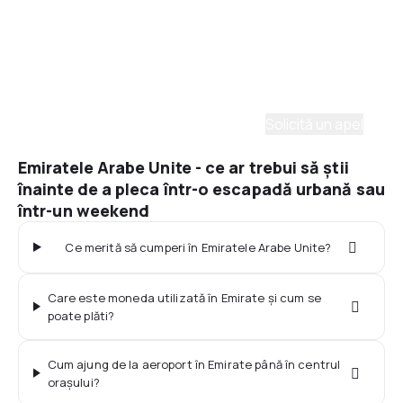
Asistenţă prin telefon
Ai nevoie de ajutor să alegi?
Ne place să planificăm călătorii. Solicită un apel cu
un consultant și vom crea un plan pentru tine.
Solicită un apel
Emiratele Arabe Unite - ce ar trebui să știi
înainte de a pleca într-o escapadă urbană sau
într-un weekend
Ce merită să cumperi în Emiratele Arabe Unite?
Care este moneda utilizată în Emirate și cum se
poate plăti?
Cum ajung de la aeroport în Emirate până în centrul
orașului?