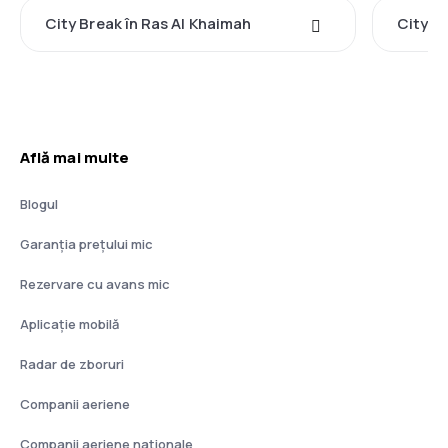
City Break în Ras Al Khaimah
City Br
Află mai multe
Blogul
Garanția prețului mic
Rezervare cu avans mic
Aplicație mobilă
Radar de zboruri
Companii aeriene
Companii aeriene naţionale