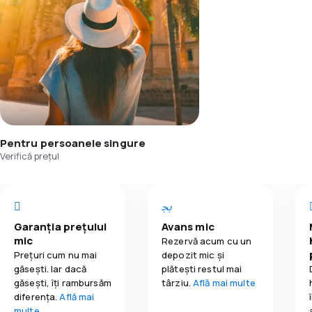
Pentru persoanele singure
Verifică prețul
Garanția prețului
Avans mic
mic
Rezervă acum cu un
Prețuri cum nu mai
depozit mic și
găsești. Iar dacă
plătești restul mai
găseşti, îți rambursăm
târziu.
Află mai multe
diferența.
Află mai
multe