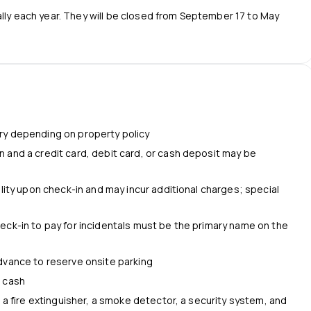
ally each year. They will be closed from September 17 to May
ry depending on property policy
 and a credit card, debit card, or cash deposit may be
s
ility upon check-in and may incur additional charges; special
eck-in to pay for incidentals must be the primary name on the
dvance to reserve onsite parking
d cash
 a fire extinguisher, a smoke detector, a security system, and