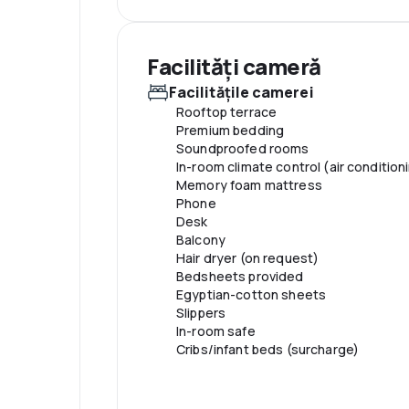
Piscină și wellness
Pool umbrellas
Outdoor seasonal pool
Facilităţi cameră
Children's pool
Facilităţile camerei
Pool sun loungers
Rooftop terrace
Premium bedding
Soundproofed rooms
In-room climate control (air condition
Memory foam mattress
Phone
Desk
Balcony
Hair dryer (on request)
Bedsheets provided
Egyptian-cotton sheets
Slippers
In-room safe
Cribs/infant beds (surcharge)