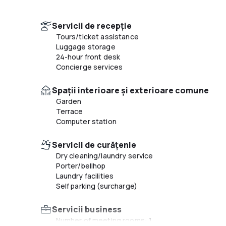
Servicii de recepție
Tours/ticket assistance
Luggage storage
24-hour front desk
Concierge services
Spaţii interioare şi exterioare comune
Garden
Terrace
Computer station
Servicii de curățenie
Dry cleaning/laundry service
Porter/bellhop
Laundry facilities
Self parking (surcharge)
Servicii business
Number of meeting rooms: 1