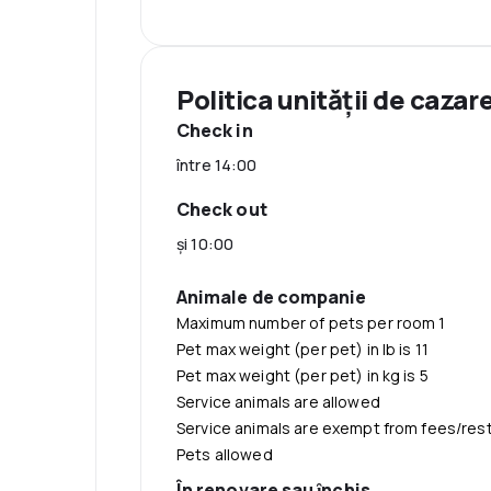
Politica unităţii de cazar
Check in
între 14:00
Check out
şi 10:00
Animale de companie
Maximum number of pets per room 1
Pet max weight (per pet) in lb is 11
Pet max weight (per pet) in kg is 5
Service animals are allowed
Service animals are exempt from fees/rest
Pets allowed
În renovare sau ȋnchis