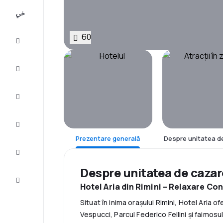
All-
inclusive
60
City
Break
Cazare
Oferte
Finalizează
călătoria
Prezentare generală
Despre unitatea d
Inspiraţie şi
recomandări
Despre unitatea de caza
Servicii
clienți
Hotel Aria din Rimini – Relaxare Con
Situat în inima orașului Rimini, Hotel Aria o
Vespucci, Parcul Federico Fellini și faimosu