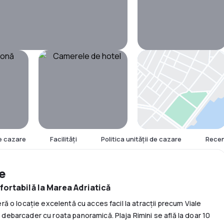
Hartă
e cazare
Facilităţi
Politica unităţii de cazare
Recen
re
fortabilă la Marea Adriatică
feră o locație excelentă cu acces facil la atracții precum Viale
l debarcader cu roata panoramică. Plaja Rimini se află la doar 10