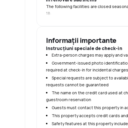
The following facilities are closed season
18:
Swimming pool
Parcare
Long-term parking (surcharge)
Informații importante
Self parking (surcharge)
Instrucţiuni speciale de check-in
Internet
Extra-person charges may apply and va
Free WiFi
Government-issued photo identification
Cazare copii şi paturi suplimentare
required at check-in for incidental charge
No rollaway/extra beds available
Special requests are subject to availab
requests cannot be guaranteed
The name on the credit card used at ch
guestroom reservation
Guests must contact this property in a
This property accepts credit cards an
Safety features at this property include