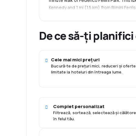
minute walk of Federico Fellini Park. This l
Kennedy and 1 mi (1.5 km) from Rimini Ferri
De ce să-ți planifici
Cele mai mici prețuri
Bucură-te de prețuri mici, reduceri și oferte
limitate la hoteluri din întreaga lume.
Complet personalizat
Filtrează, sortează, selectează și călător
ȋn felul tău.