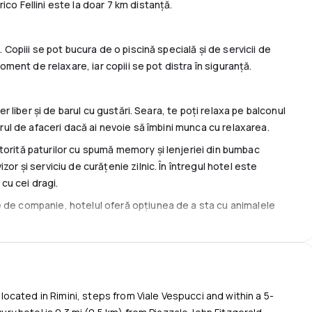
co Fellini este la doar 7 km distanță.
. Copiii se pot bucura de o piscină specială și de servicii de
moment de relaxare, iar copiii se pot distra în siguranță.
aer liber și de barul cu gustări. Seara, te poți relaxa pe balconul
ntrul de afaceri dacă ai nevoie să îmbini munca cu relaxarea.
torită paturilor cu spumă memory și lenjeriei din bumbac
or și serviciu de curățenie zilnic. În întregul hotel este
 cu cei dragi.
 de companie, hotelul oferă opțiunea de a sta cu animalele
 sunt disponibile transferuri de la aeroport și servicii de
e locul ideal pentru familii, cupluri și călători de afaceri care
y located in Rimini, steps from Viale Vespucci and within a 5-