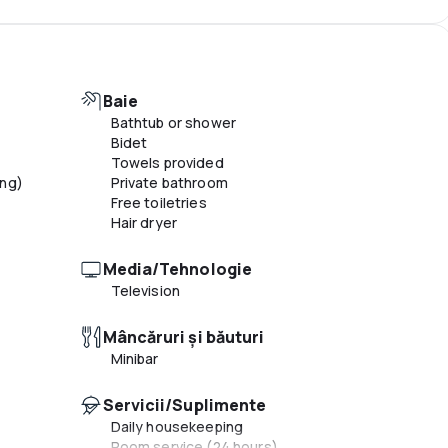
Business center
Conference center
Conference space
Altele
Baie
Designated smoking areas
Bathtub or shower
Multilingual staff
Bidet
Elevator
Towels provided
ing)
Private bathroom
Free toiletries
Hair dryer
Media/Tehnologie
Television
Mâncăruri și băuturi
Minibar
Servicii/Suplimente
Daily housekeeping
Room service (24 hours)