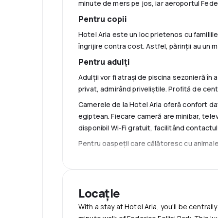
minute de mers pe jos, iar aeroportul Federi
Pentru copii
Hotel Aria este un loc prietenos cu familiile
îngrijire contra cost. Astfel, părinții au un 
Pentru adulți
Adulții vor fi atrași de piscina sezonieră în 
privat, admirând priveliștile. Profită de ce
Camerele de la Hotel Aria oferă confort da
egiptean. Fiecare cameră are minibar, televiz
disponibil Wi-Fi gratuit, facilitând contactul
Pentru oaspeții care călătoresc cu animale
contra unei taxe suplimentare. De asemenea,
spălătorie pentru o mică taxă. Hotel Aria est
apreciază confortul și locația excelentă.
Locație
With a stay at Hotel Aria, you'll be centrall