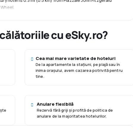
uxury hotel is 0.3 mi (0.5 km) from Piazzale John Fitzgerald
s Wheel.
 călătoriile cu eSky.ro?
Cea mai mare varietate de hoteluri
De la apartamente la staţiuni, pe plajă sau în
inima orașului, avem cazarea potrivită pentru
tine.
Anulare flexibilă
eşte
Rezervă fără griji și profită de politica de
anulare de la majoritatea hotelurilor.