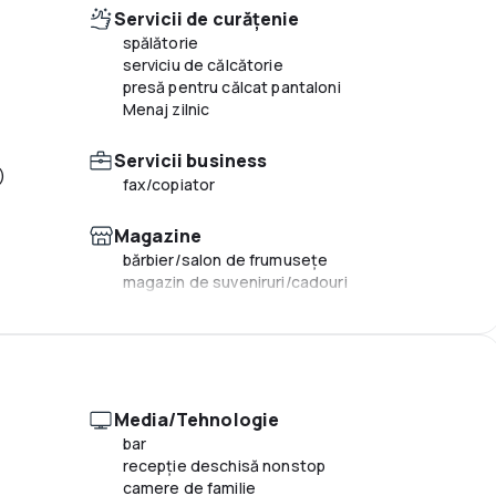
Servicii de curățenie
spălătorie
serviciu de călcătorie
presă pentru călcat pantaloni
Menaj zilnic
Servicii business
)
fax/copiator
Magazine
bărbier/salon de frumuseţe
magazin de suveniruri/cadouri
Altele
camere pentru nefumători
facilităţi pentru persoane cu mobilitate
redusă
Media/Tehnologie
camere de familie
bar
camere izolate fonic
recepţie deschisă nonstop
încălzire
camere de familie
cameră cu facilităţi antialergice