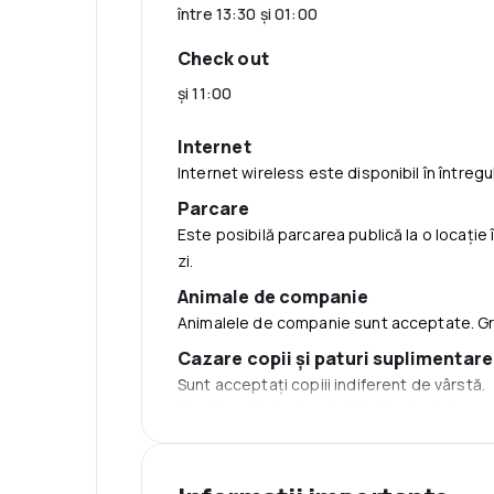
între 13:30 şi 01:00
Check out
şi 11:00
Internet
Internet wireless este disponibil în întregul
Parcare
Este posibilă parcarea publică la o locaţie
zi.
Animale de companie
Animalele de companie sunt acceptate. Gr
Cazare copii şi paturi suplimentare
Sunt acceptaţi copiii indiferent de vârstă.
Copiii cu vârsta de până la şi inclusiv 1 
un pătuţ disponibil.
Copiii cu vârsta de până la şi inclusiv 5 an
Copiii cu vârsta de până la şi inclusiv 5 a