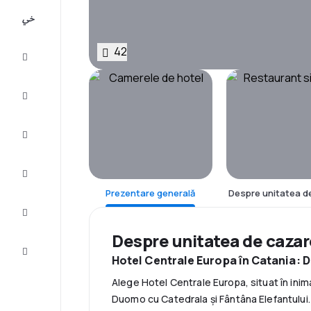
All-
inclusive
42
City
Break
Cazare
Oferte
Finalizează
călătoria
Prezentare generală
Despre unitatea d
Inspiraţie şi
recomandări
Despre unitatea de caza
Servicii
clienți
Hotel Centrale Europa în Catania:
Alege Hotel Centrale Europa, situat în inima 
Duomo cu Catedrala și Fântâna Elefantului. 