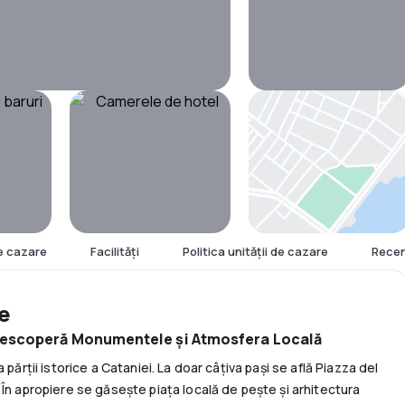
Hartă
e cazare
Facilităţi
Politica unităţii de cazare
Recen
re
 Descoperă Monumentele și Atmosfera Locală
părții istorice a Cataniei. La doar câțiva pași se află Piazza del
În apropiere se găsește piața locală de pește și arhitectura