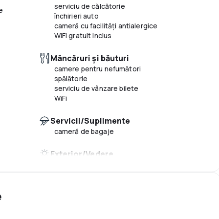
serviciu de călcătorie
aer condiţionat
te
închirieri auto
zonă pentru fumători
cameră cu facilităţi antialergice
WiFi gratuit inclus
Mâncăruri și băuturi
camere pentru nefumători
spălătorie
serviciu de vânzare bilete
WiFi
Servicii/Suplimente
cameră de bagaje
Exterior/Vedere
transfer de la și/sau la aeroport
fax/copiator
aer condiţionat
e
zonă pentru fumători