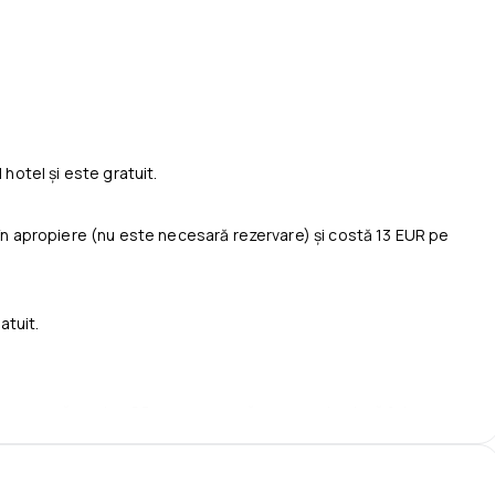
 hotel şi este gratuit.
 în apropiere (nu este necesară rezervare) şi costă 13 EUR pe
atuit.
an se cazează pentru € 5 per persoană per noapte dacă folosesc
i se cazează gratuit dacă folosesc un pat existent.
ni se cazează pentru € 10 per persoană per noapte dacă