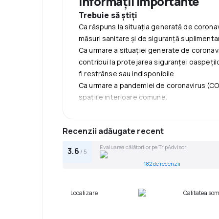
Informații importante
folosesc un pat suplimentar disponibil.
Trebuie să ştiţi
Persoanele cu vârsta de minimum 6 ani se
Ca răspuns la situația generată de corona
un pat suplimentar disponibil.
măsuri sanitare și de siguranță suplimenta
Orice tip de pat suplimentar sau pătuţ de co
Ca urmare a situației generate de coronav
Suplimentele nu sunt calculate automat în pre
contribui la protejarea siguranței oaspeților
fi restrânse sau indisponibile.
Ca urmare a pandemiei de coronavirus (COVI
spațiile interioare comune.
Recenzii adăugate recent
Evaluarea călătorilor pe TripAdvisor
3.6
/ 5
182 de recenzii
Localizare
Calitatea so