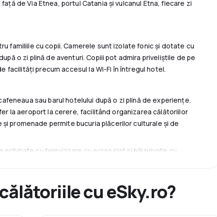
față de Via Etnea, portul Catania și vulcanul Etna, fiecare zi
u familiile cu copii. Camerele sunt izolate fonic și dotate cu
upă o zi plină de aventuri. Copiii pot admira priveliștile de pe
e facilități precum accesul la Wi-Fi în întregul hotel.
n cafeneaua sau barul hotelului după o zi plină de experiențe.
er la aeroport la cerere, facilitând organizarea călătoriilor
și promenade permite bucuria plăcerilor culturale și de
 echipate cu televizoare cu ecran plat și băi private cu
 Europa este un loc care îmbină facilitățile moderne cu istoria
tat pentru fiecare vizitator.
 călătoriile cu eSky.ro?