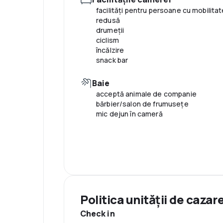
recepţie deschisă nonstop
facilităţi pentru persoane cu mobilita
birou de turism
redusă
serviciu de vânzare bilete
drumeţii
cameră de bagaje
ciclism
check-in/check-out privat
încălzire
snack bar
Baie
acceptă animale de companie
bărbier/salon de frumuseţe
mic dejun în cameră
Politica unităţii de cazar
Check in