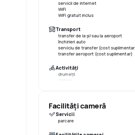
servicii de internet
WiFi
WiFi gratuit inclus
Transport
transfer de la și/sau la aeroport
închirieri auto
serviciu de transfer (cost suplimentar
transfer aeroport (cost suplimentar)
Activităţi
drumeţii
ciclism
Mâncăruri și băuturi
bar
Facilităţi cameră
mic dejun în cameră
snack bar
Servicii
meniuri cu diete speciale (la cerere)
parcare
Servicii de recepție
Facilităţile camerei