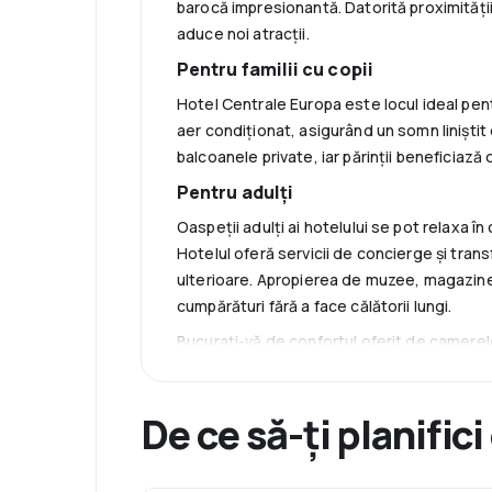
barocă impresionantă. Datorită proximității 
aduce noi atracții.
Pentru familii cu copii
Hotel Centrale Europa este locul ideal pentr
aer condiționat, asigurând un somn liniștit d
balcoanele private, iar părinții beneficiază d
Pentru adulți
Oaspeții adulți ai hotelului se pot relaxa î
Hotelul oferă servicii de concierge și transf
ulterioare. Apropierea de muzee, magazine 
cumpărături fără a face călătorii lungi.
Bucurați-vă de confortul oferit de camerele
produse cosmetice gratuite. Hotel Centrale
bogată a Cataniei, oferind momente de neui
De ce să-ți planifici