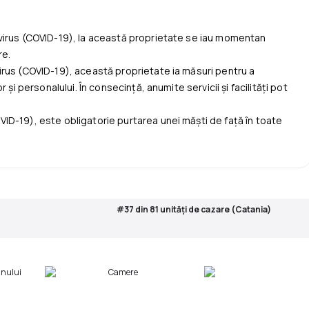
 cazează pentru € 15 per persoană per noapte dacă folosesc
virus (COVID-19), la această proprietate se iau momentan
re.
pil este furnizat la cerere şi trebuie să fie confirmat de hotel.
irus (COVID-19), această proprietate ia măsuri pentru a
ţul total şi vor fi plătite separat în timpul sejurului.
 și personalului. În consecință, anumite servicii și facilități pot
D-19), este obligatorie purtarea unei măști de față în toate
#37 din 81 unităţi de cazare (Catania)
mnului
Camere