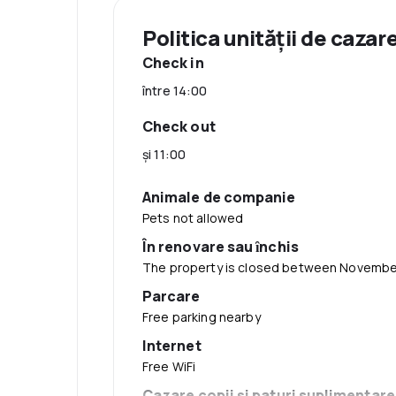
Politica unităţii de cazar
Check in
între 14:00
Check out
şi 11:00
Animale de companie
Pets not allowed
În renovare sau ȋnchis
The property is closed between November
Parcare
Free parking nearby
Internet
Free WiFi
Cazare copii şi paturi suplimentare