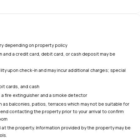
ry depending on property policy
 and a credit card, debit card, or cash deposit may be
s
ility upon check-in and may incur additional charges; special
bit cards, and cash
e a fire extinguisher and a smoke detector
 as balconies, patios, terraces which may not be suitable for
nd contacting the property prior to your arrival to confirm
room
al at the property. Information provided by the property may be
ols.