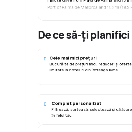
minute drive from Playa de Palma and 13 min
aeroportul Palma de Mallorca este la înde
Port of Palma de Mallorca and 11.3 mi (18.
excelentă pentru cei care călătoresc cu av
De ce să-ți planifici
Cele mai mici prețuri
Bucură-te de prețuri mici, reduceri și oferte
limitate la hoteluri din întreaga lume.
Complet personalizat
Filtrează, sortează, selectează și călător
ȋn felul tău.