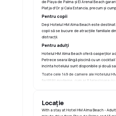
de Playa de Palma și El Arenal Beach garant
Platja d'Or și Cala Estancia, precum și cum
Pentru copii
Deși Hotelul HM Alma Beach este destinat exc
copii să se bucure de atracțiile familiale d
distracții.
Pentru adulți
Hotelul HM Alma Beach oferă oaspeților adul
Petrece seara lângă piscină cu un cocktail
incinta hotelului sunt disponibile și două s
Toate cele 149 de camere ale Hotelului HM
facilități moderne, cum ar fi televizoare cu 
draperiilor opace și păstrează-ți obiectele 
Pentru cei activi, sunt disponibile închirier
Locație
asemenea, ajutor în organizarea excursiilor 
chimică.
With a stay at Hotel HM Alma Beach - Adults 
Nu uita să vizitezi Catedrala Santa Maria d