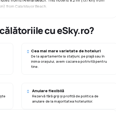
utes from El Arenal Beach. This hotel is 8.2 mi (13.1 km) from
mână, ceea ce face din Hotelul HM Alma Beach o alegere
2 km) from Cala Mayor Beach.
ionul.
 călătoriile cu eSky.ro?
Cea mai mare varietate de hoteluri
De la apartamente la staţiuni, pe plajă sau în
inima orașului, avem cazarea potrivită pentru
tine.
Anulare flexibilă
eşte
Rezervă fără griji și profită de politica de
anulare de la majoritatea hotelurilor.