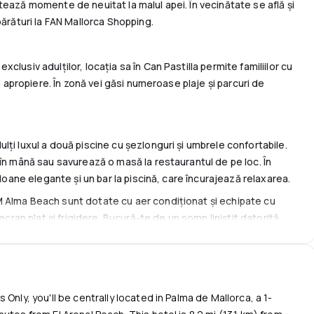
ează momente de neuitat la malul apei. În vecinătate se află și
părături la FAN Mallorca Shopping.
lusiv adulților, locația sa în Can Pastilla permite familiilor cu
in apropiere. În zonă vei găsi numeroase plaje și parcuri de
ți luxul a două piscine cu șezlonguri și umbrele confortabile.
 în mână sau savurează o masă la restaurantul de pe loc. În
aloane elegante și un bar la piscină, care încurajează relaxarea.
 Alma Beach sunt dotate cu aer condiționat și echipate cu
ecran plat și frigidere. Bucură-te de un somn liniștit datorită
de valoare în siguranță în seif.
i de biciclete care permit explorarea zonei. Hotelul oferă, de
și achiziționarea biletelor, precum și servicii de curățătorie
Only, you'll be centrally located in Palma de Mallorca, a 1-
in Palma din apropiere. Datorită locației convenabile,