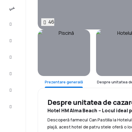
All-
inclusive
46
City
Break
Cazare
Oferte
Finalizează
călătoria
Prezentare generală
Despre unitatea d
Inspiraţie şi
recomandări
Despre unitatea de caza
Servicii
clienți
Hotel HM Alma Beach – Locul ideal p
Descoperă farmecul Can Pastilla la Hotelul
plajă, acest hotel de patru stele oferă o l