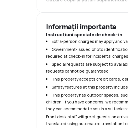
No cribs (infant beds) available
Minimum guest age is 18
Caters to adults only
Informații importante
Instrucţiuni speciale de check-in
Extra-person charges may apply and va
Government-issued photo identification
required at check-in for incidental charge
Special requests are subject to availab
requests cannot be guaranteed
This property accepts credit cards, de
Safety features at this property includ
This property has outdoor spaces, such
children; if you have concerns, we recomme
they can accommodate you in a suitable 
Front desk staff will greet guests on arriv
translated using automated translation to