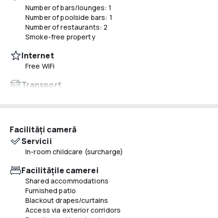
Number of bars/lounges: 1
Number of poolside bars: 1
Number of restaurants: 2
Smoke-free property
Internet
Free WiFi
Transport
Airport transportation (surcharge)
Activităţi
Hiking/biking trails nearby
Facilităţi cameră
Servicii
Mâncăruri și băuturi
In-room childcare (surcharge)
Breakfast available (surcharge)
Barbecue grill(s)
Facilităţile camerei
Number of coffee shops/cafes: 1
Shared accommodations
Coffee/tea in common areas
Furnished patio
Television in common areas
Blackout drapes/curtains
Snack bar/deli
Access via exterior corridors
Separate dining area