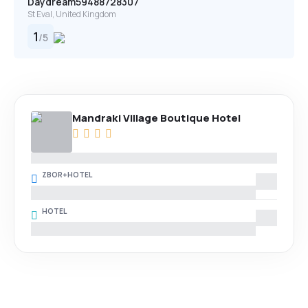
Daydream59488728307
St Eval, United Kingdom
1
/
5
Mandraki Village Boutique Hotel
ZBOR+HOTEL
HOTEL