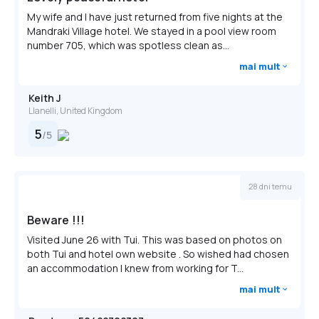
Reservations are required for massage services.
My wife and I have just returned from five nights at the
Mandraki Village hotel. We stayed in a pool view room
Reservations can be made by contacting the hotel prior
number 705, which was spotless clean as...
to arrival, using the contact information on the booking
confirmation.
mai mult
A car is not required for transportation to and from
Keith J
this property.
Llanelli, United Kingdom
Cashless payment methods are available for all
5
/
5
transactions.
28 dni temu
Beware !!!
Visited June 26 with Tui. This was based on photos on
both Tui and hotel own website . So wished had chosen
an accommodation I knew from working for T...
mai mult