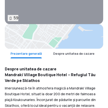
59
Hartă
Prezentare generală
Despre unitatea de cazare
F
Despre unitatea de cazare
Mandraki Village Boutique Hotel – Refugiul Tău
Verde pe Skiathos
Imersiunează-te în atmosfera magică a Mandraki Village
Boutique Hotel, situat la doar 200 de metri de faimoasa
plajă Koukounaries. Înconjurat de pădurile și parcurile din
Skiathos, oferă locul ideal pentru o vacanță de relaxare.