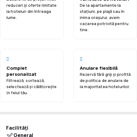
conectat cu lumea. Hotelul oferă, de asemenea, transfer
reduceri și oferte limitate
De la apartamente la
gratuit de la aeroport, făcând călătoria și mai confortabilă.
la hoteluri din întreaga
staţiuni, pe plajă sau în
lume.
inima orașului, avem
În plus, vei găsi un magazin de suveniruri și locuri de parcare
cazarea potrivită pentru
gratuite. Personalul hotelului, vorbitor de mai multe limbi,
tine.
este întotdeauna la dispoziție, indiferent de nevoi. Mandraki
Village Boutique Hotel este un loc unde atenția la detalii și
confortul oaspeților sunt priorități, făcând șederea o
experiență deosebită.
Complet
Anulare flexibilă
personalizat
Rezervă fără griji și profită
Filtrează, sortează,
de politica de anulare de
selectează și călătoreşte
la majoritatea hotelurilor.
ȋn felul tău.
Facilități
General