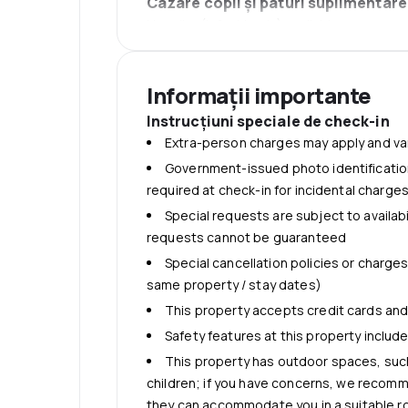
Cazare copii şi paturi suplimentare
No cribs (infant beds) available
Minimum guest age is 16
No rollaway/extra beds available
Informații importante
Caters to adults only
Instrucţiuni speciale de check-in
Extra-person charges may apply and va
Government-issued photo identification
required at check-in for incidental charge
Special requests are subject to availab
requests cannot be guaranteed
Special cancellation policies or charge
same property / stay dates)
This property accepts credit cards an
Safety features at this property includ
This property has outdoor spaces, such
children; if you have concerns, we recomme
they can accommodate you in a suitable 