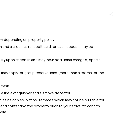
ry depending on property policy
 and a credit card, debit card, or cash deposit may be
s
ility upon check-in and may incur additional charges; special
s may apply for group reservations (more than 8 rooms for the
d cash
e a fire extinguisher and a smoke detector
 as balconies, patios, terraces which may not be suitable for
nd contacting the property prior to your arrival to confirm
room