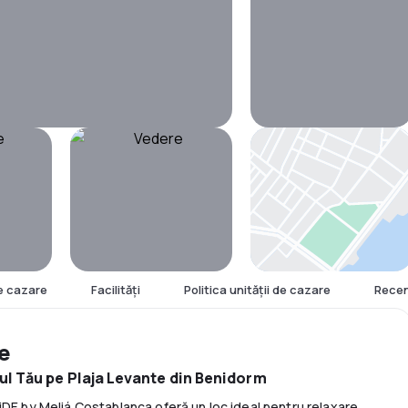
Hartă
e cazare
Facilităţi
Politica unităţii de cazare
Recen
re
ul Tău pe Plaja Levante din Benidorm
iDE by Meliá Costablanca oferă un loc ideal pentru relaxare.