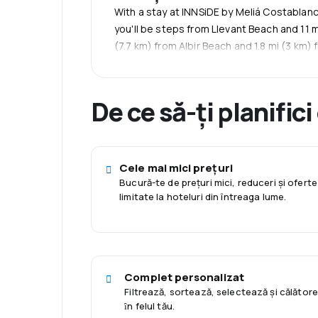
opțiunile de închiriere de mașini sau shuttl
With a stay at INNSiDE by Meliá Costabla
Personalul prietenos, care vorbește mai mu
you'll be steps from Llevant Beach and 11 
sejur care îmbină liniștea cu ritmul palpitan
(7.7 km) from Albir Beach and 1.8 mi (3 km)
De ce să-ți planifici
Cele mai mici prețuri
Bucură-te de prețuri mici, reduceri și oferte
limitate la hoteluri din întreaga lume.
Complet personalizat
Filtrează, sortează, selectează și călător
ȋn felul tău.