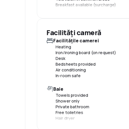
Breakfast available (surcharge)
Snack bar/deli
Facilităţi cameră
Facilităţile camerei
Heating
Iron/ironing board (on request)
Desk
Bedsheets provided
Air conditioning
In-room safe
Baie
Towels provided
Shower only
Private bathroom
Free toiletries
Hair dryer