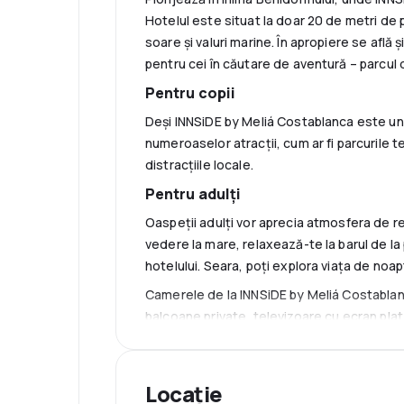
Hotelul este situat la doar 20 de metri de 
soare și valuri marine. În apropiere se află
pentru cei în căutare de aventură – parcul d
Pentru copii
Deși INNSiDE by Meliá Costablanca este un 
numeroaselor atracții, cum ar fi parcurile t
distracțiile locale.
Pentru adulți
Oaspeții adulți vor aprecia atmosfera de re
vedere la mare, relaxează-te la barul de la
hotelului. Seara, poți explora viața de noa
Camerele de la INNSiDE by Meliá Costablanca
balcoane private, televizoare cu ecran plat,
gratuite. Hotelul oferă, de asemenea, Wi-Fi
excursiilor și achiziționarea biletelor.
Locație
INNSiDE by Meliá Costablanca este locul u