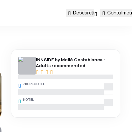
Descarcă
Contul meu
INNSiDE by Meliá Costablanca -
Adults recommended
ZBOR+HOTEL
HOTEL