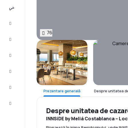
All-
inclusive
City
Break
76
Cazare
Oferte
Finalizează
călătoria
Inspiraţie şi
recomandări
Prezentare generală
Despre unitatea d
Servicii
clienți
Despre unitatea de caza
INNSiDE by Meliá Costablanca – Loc
Plonjează în inima Benidormului, unde INNS