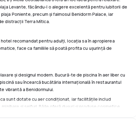
plaja Levante, făcându-l o alegere excelentă pentru iubitorii de
 și plaja Poniente, precum și faimosul Benidorm Palace, iar
e distracții Terra Mítica.
hotel recomandat pentru adulți, locația sa în apropierea
ematice, face ca familiile să poată profita cu ușurință de
laxare și designul modern. Bucură-te de piscina în aer liber cu
 piscină sau încearcă bucătăria internațională în restaurantul
pte vibrantă a Benidormului.
 sunt dotate cu aer condiționat, iar facilitățile includ
 minibare și seifuri. Băile oferă dușuri și produse cosmetice
 gratuit și recepție deschisă 24 de ore, facilitând planificarea
nde confortul se întâlnește cu comoditatea. Profită de