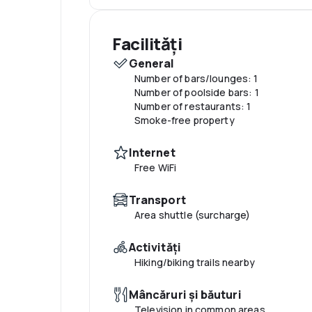
Facilități
General
Number of bars/lounges: 1
Number of poolside bars: 1
Number of restaurants: 1
Smoke-free property
Internet
Free WiFi
Transport
Area shuttle (surcharge)
Activităţi
Hiking/biking trails nearby
Mâncăruri și băuturi
Television in common areas