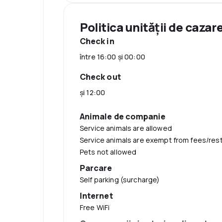
Politica unităţii de cazar
Check in
între 16:00 şi 00:00
Check out
şi 12:00
Animale de companie
Service animals are allowed
Service animals are exempt from fees/rest
Pets not allowed
Parcare
Self parking (surcharge)
Internet
Free WiFi