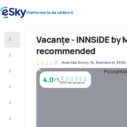
Platforma ta de călătorii
Vacanţe - INNSiDE by 
Zbor+Hotel
recommended
Bilete
de
avion
Avenida Alcoy, 14, Benidorm 3500 
Vacanţe
4.0
/ 5
2055 de recenzii
Vară
2026
Iarnă
2026/27
Last
minute