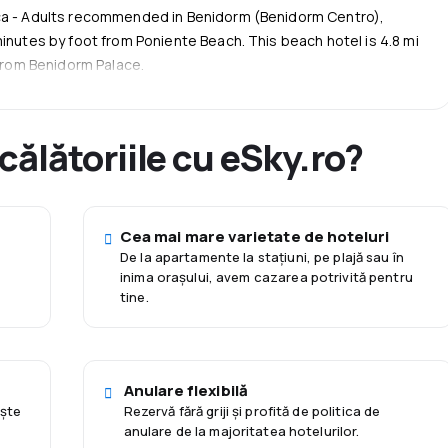
e bus pentru a ajunge cu ușurință la atracțiile din apropiere.
nca - Adults recommended in Benidorm (Benidorm Centro),
lte limbi, este întotdeauna gata să te ajute. Bucură-te de un
minutes by foot from Poniente Beach. This beach hotel is 4.8 mi
t al Benidormului.
 from Benidorm Palace.
 călătoriile cu eSky.ro?
Cea mai mare varietate de hoteluri
De la apartamente la staţiuni, pe plajă sau în
inima orașului, avem cazarea potrivită pentru
tine.
Anulare flexibilă
eşte
Rezervă fără griji și profită de politica de
anulare de la majoritatea hotelurilor.