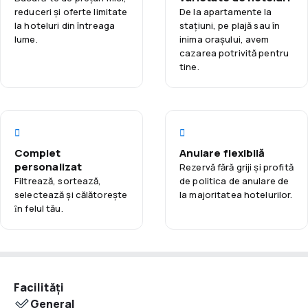
reduceri și oferte limitate
De la apartamente la
Începe ziua cu un bufet de mic dejun gratuit, servit până la
la hoteluri din întreaga
staţiuni, pe plajă sau în
prânz. Hotelul oferă, de asemenea, servicii de concierge,
lume.
inima orașului, avem
facilitând organizarea excursiilor și vizitarea Pescarei.
cazarea potrivită pentru
Datorită apropierii de aeroport și port, G Hotel Pescara este
tine.
o alegere excelentă atât pentru turiști, cât și pentru cei care
călătoresc în interes de serviciu.
Complet
Anulare flexibilă
personalizat
Rezervă fără griji și profită
Filtrează, sortează,
de politica de anulare de
selectează și călătoreşte
la majoritatea hotelurilor.
ȋn felul tău.
Facilități
General