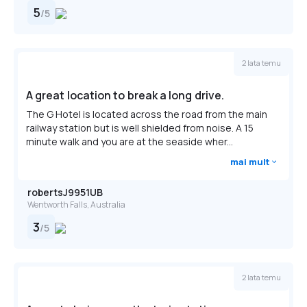
5
/
5
2 lata temu
A great location to break a long drive.
The G Hotel is located across the road from the main
railway station but is well shielded from noise. A 15
minute walk and you are at the seaside wher...
mai mult
robertsJ9951UB
Wentworth Falls, Australia
3
/
5
2 lata temu