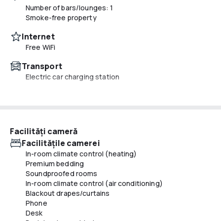
Number of bars/lounges: 1
Smoke-free property
Internet
Free WiFi
Transport
Electric car charging station
Mâncăruri și băuturi
Television in common areas
Free breakfast
Number of coffee shops/cafes: 1
Facilităţi cameră
Snack bar/deli
Facilităţile camerei
Coffee/tea in common areas
In-room climate control (heating)
Premium bedding
Servicii de recepție
Soundproofed rooms
Tours/ticket assistance
In-room climate control (air conditioning)
Luggage storage
Blackout drapes/curtains
24-hour front desk
Phone
Safe-deposit box at front desk
Desk
Concierge services