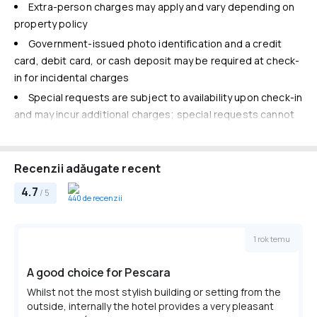
Extra-person charges may apply and vary depending on
Daily housekeeping
Internet
property policy
Room service (limited hours)
Free WiFi
Government-issued photo identification and a credit
Cazare copii şi paturi suplimentare
card, debit card, or cash deposit may be required at check-
No rollaway/extra beds available
in for incidental charges
Special requests are subject to availability upon check-in
and may incur additional charges; special requests cannot
be guaranteed
This property accepts credit cards and cash
Recenzii adăugate recent
Safety features at this property include a carbon
monoxide detector, a fire extinguisher, a smoke detector, a
4.7
/ 5
440 de recenzii
security system, and a first aid kit
Front desk staff will greet guests on arrival at the property.
1 rok temu
Information provided by the property may be translated
using automated translation tools.
A good choice for Pescara
Taxe obligatorii
Whilst not the most stylish building or setting from the
You'll be asked to pay the following charges at the property.
outside, internally the hotel provides a very pleasant
Fees may include applicable taxes: