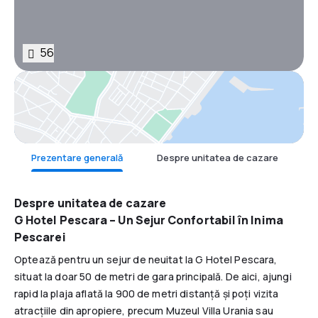
56
Hartă
Prezentare generală
Despre unitatea de cazare
F
Despre unitatea de cazare
G Hotel Pescara – Un Sejur Confortabil în Inima
Pescarei
Optează pentru un sejur de neuitat la G Hotel Pescara,
situat la doar 50 de metri de gara principală. De aici, ajungi
rapid la plaja aflată la 900 de metri distanță și poți vizita
atracțiile din apropiere, precum Muzeul Villa Urania sau