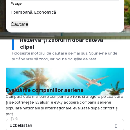
Pasageri
Căutare
Rezervă-ți zborul în doar câteva
clipe!
Folosește motorul de căutare de mai sus. Spune-ne unde
și când vrei să zbori, iar noi ne ocupăm de rest.
Evaluările companiilor aeriene
Compară cele mai bune companii aeriene și alege-o pe cea care
ți se potrivește. Evaluările eSky acoperă companii aeriene
populare naționale și internaționale, evaluate după confort și
preț.
Țară
Uzbekistan