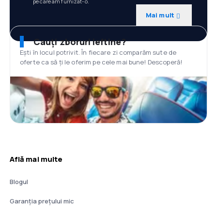
pe care am furnizat-o.
Mai mult
Cauți zboruri ieftine?
Ești în locul potrivit. În fiecare zi comparăm sute de
oferte ca să ți le oferim pe cele mai bune! Descoperă!
Află mai multe
Blogul
Garanția prețului mic