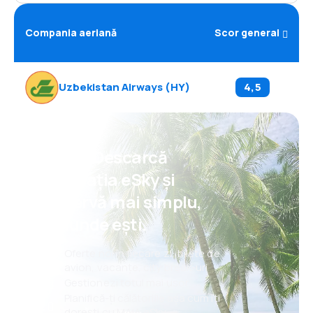
Compania aeriană
Scor general
Uzbekistan Airways
(
HY
)
4,5
Psst! Descarcă
aplicația eSky și
rezervă mai simplu,
oriunde ești.
Oferte noi în fiecare zi: bilete de
avion, vacanțe, city break-uri
Gestionezi totul mai ușor
Planifică-ți călătoriile așa cum îți
dorești cu MAIA eSky