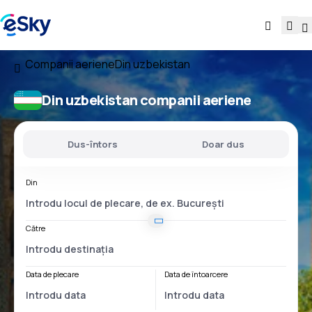
Companii aeriene
Din uzbekistan
Din uzbekistan companii aeriene
Dus-întors
Doar dus
Din
Către
Data de plecare
Data de întoarcere