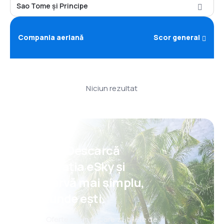
Sao Tome și Principe
Compania aeriană
Scor general
Niciun rezultat
Psst! Descarcă
aplicația eSky și
rezervă mai simplu,
oriunde ești.
Oferte noi în fiecare zi: bilete de