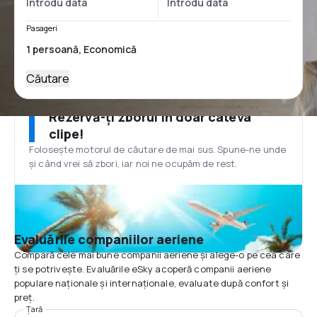
Pasageri
Căutare
Rezervă-ți zborul în doar câteva
clipe!
Folosește motorul de căutare de mai sus. Spune-ne unde
și când vrei să zbori, iar noi ne ocupăm de rest.
Evaluările companiilor aeriene
Compară cele mai bune companii aeriene și alege-o pe cea care
ți se potrivește. Evaluările eSky acoperă companii aeriene
populare naționale și internaționale, evaluate după confort și
preț.
Țară