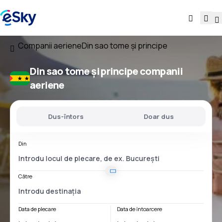
Companii aeriene
Din sao tome și principe
Din sao tome și principe companii
aeriene
Dus-întors
Doar dus
Din
Către
Data de plecare
Data de întoarcere