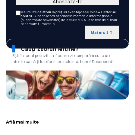
Abonează-te
Mai multe călătorii la prețuri avantajoase în newsletter-ul
nostru
. Sunt de acord să primesc materiale informaționale
(sub formă de newsletter) de la eSky.pl S.A. la adresa de e-mail
pe care am furnizat-o.
Mai mult
Cauți zboruri ieftine?
Ești în locul potrivit. În fiecare zi comparăm sute de
oferte ca să ți le oferim pe cele mai bune! Descoperă!
Află mai multe