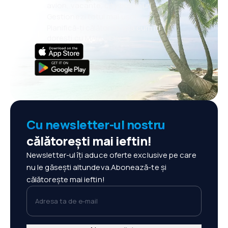
avion, vacanțe, city break-uri
Gestionezi totul mai ușor
Planifică-ți călătoriile așa cum îți
dorești cu MAIA eSky
Cu newsletter-ul nostru
călătorești mai ieftin!
Newsletter-ul îți aduce oferte exclusive pe care
nu le găsești altundeva.Abonează-te și
călătorește mai ieftin!
Adresa ta de e-mail