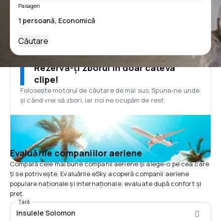
Pasageri
Căutare
Rezervă-ți zborul în doar câteva
clipe!
Folosește motorul de căutare de mai sus. Spune-ne unde
și când vrei să zbori, iar noi ne ocupăm de rest.
Evaluările companiilor aeriene
Compară cele mai bune companii aeriene și alege-o pe cea care
ți se potrivește. Evaluările eSky acoperă companii aeriene
populare naționale și internaționale, evaluate după confort și
preț.
Țară
Insulele Solomon