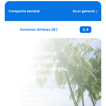
Compania aeriană
Scor general
Solomon Airlines
(
IE
)
2,8
Psst! Descarcă
aplicația eSky și
rezervă mai simplu,
oriunde ești.
Oferte noi în fiecare zi: bilete de
avion, vacanțe, city break-uri
Gestionezi totul mai ușor
Planifică-ți călătoriile așa cum îți
dorești cu MAIA eSky