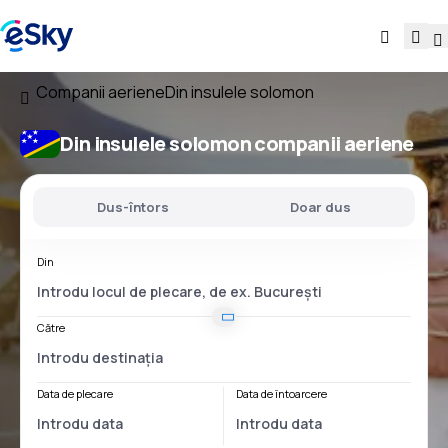
Companii aeriene
Din insulele solomon
Din insulele solomon companii aeriene
Dus-întors
Doar dus
Din
Către
Data de plecare
Data de întoarcere