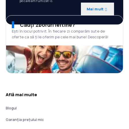
pe care am furnizat-o.
Mai mult
Cauți zboruri ieftine?
Ești în locul potrivit. În fiecare zi comparăm sute de
oferte ca să ți le oferim pe cele mai bune! Descoperă!
Află mai multe
Blogul
Garanția prețului mic