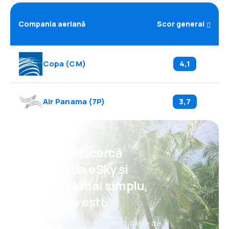
Compania aeriană
Scor general
Copa
(
CM
)
4,1
Air Panama
(
7P
)
3,7
Psst! Descarcă
aplicația eSky și
rezervă mai simplu,
oriunde ești.
Oferte noi în fiecare zi: bilete de