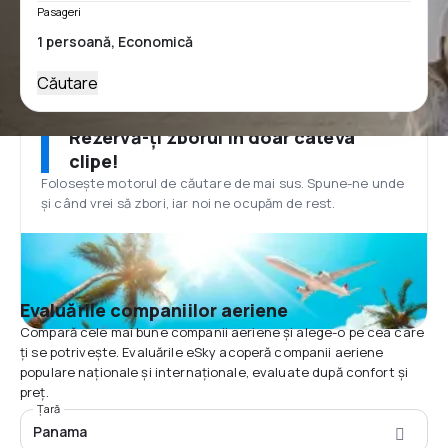
Pasageri
Căutare
Rezervă-ți zborul în doar câteva
clipe!
Folosește motorul de căutare de mai sus. Spune-ne unde
și când vrei să zbori, iar noi ne ocupăm de rest.
Evaluările companiilor aeriene
Compară cele mai bune companii aeriene și alege-o pe cea care
ți se potrivește. Evaluările eSky acoperă companii aeriene
populare naționale și internaționale, evaluate după confort și
preț.
Țară
Panama