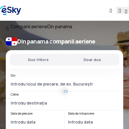
Companii aeriene
Din panama
Din panama companii aeriene
Dus-întors
Doar dus
Din
Către
Data de plecare
Data de întoarcere