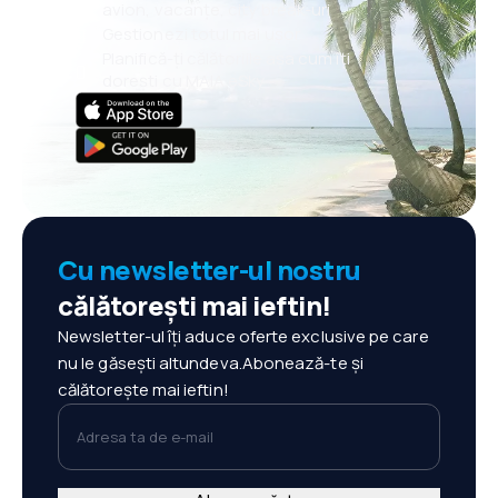
avion, vacanțe, city break-uri
Gestionezi totul mai ușor
Planifică-ți călătoriile așa cum îți
dorești cu MAIA eSky
Cu newsletter-ul nostru
călătorești mai ieftin!
Newsletter-ul îți aduce oferte exclusive pe care
nu le găsești altundeva.Abonează-te și
călătorește mai ieftin!
Adresa ta de e-mail