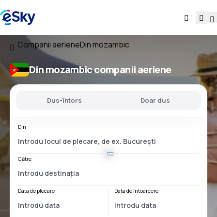
Companii aeriene
Din mozambic
Din mozambic companii aeriene
Dus-întors
Doar dus
Din
Către
Data de plecare
Data de întoarcere