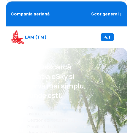
Compania aeriană
Scor general
LAM
(
TM
)
4,1
Psst! Descarcă
aplicația eSky și
rezervă mai simplu,
oriunde ești.
Oferte noi în fiecare zi: bilete de
avion, vacanțe, city break-uri
Gestionezi totul mai ușor
Planifică-ți călătoriile așa cum îți
dorești cu MAIA eSky