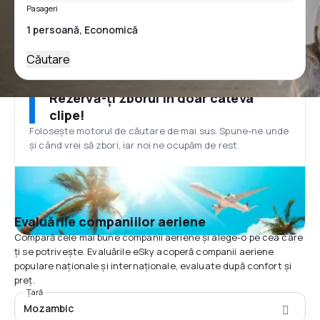
Pasageri
Căutare
Rezervă-ți zborul în doar câteva
clipe!
Folosește motorul de căutare de mai sus. Spune-ne unde
și când vrei să zbori, iar noi ne ocupăm de rest.
Evaluările companiilor aeriene
Compară cele mai bune companii aeriene și alege-o pe cea care
ți se potrivește. Evaluările eSky acoperă companii aeriene
populare naționale și internaționale, evaluate după confort și
preț.
Țară
Mozambic