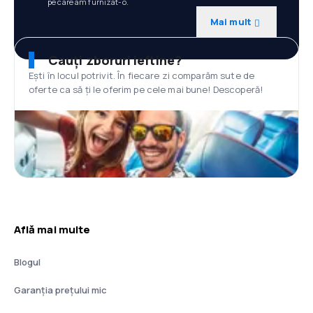
pe care am furnizat-o.
Mai mult
Cauți zboruri ieftine?
Ești în locul potrivit. În fiecare zi comparăm sute de
oferte ca să ți le oferim pe cele mai bune! Descoperă!
Află mai multe
Blogul
Garanția prețului mic