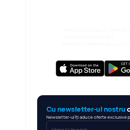
ești.
Oferte noi în fiecare zi: bilete de
Gestionezi totul mai ușor
Planifică-ți călătoriile așa cum îț
Cu newsletter-ul nostru
c
Newsletter-ul îți aduce oferte exclusive 
Adresa ta de e-mail