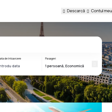
Descarcă
Contul meu
ata de întoarcere
Pasageri