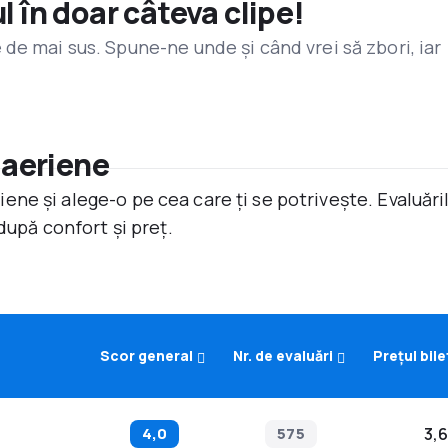
l în doar câteva clipe!
de mai sus. Spune-ne unde și când vrei să zbori, iar
 aeriene
ne și alege-o pe cea care ți se potrivește. Evaluăr
după confort și preț.
Scor general
Nr. de evaluări
Prețul bile
4,0
575
3,6