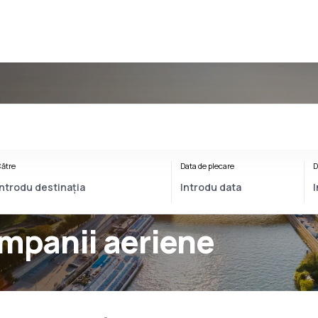
ătre
Data de plecare
D
ompanii aeriene