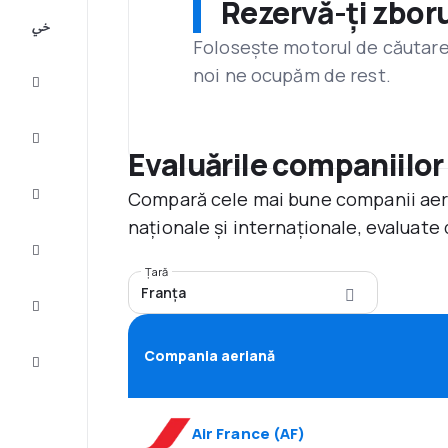
Rezervă-ți zboru
All-
inclusive
Folosește motorul de căutare 
noi ne ocupăm de rest.
City
Break
Cazare
Evaluările companiilor
Compară cele mai bune companii aerie
Oferte
naționale și internaționale, evaluate 
Finalizează
călătoria
Țară
Franţa
Inspiraţie şi
recomandări
Compania aeriană
Servicii
clienți
Air France
(
AF
)