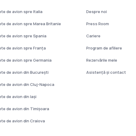
ete de avion spre Italia
Despre noi
lete de avion spre Marea Britanie
Press Room
lete de avion spre Spania
Cariere
lete de avion spre Franţa
Program de afiliere
lete de avion spre Germania
Rezervările mele
lete de avion din București
Asistenţă şi contact
lete de avion din Cluj-Napoca
ete de avion din Iași
lete de avion din Timișoara
lete de avion din Craiova