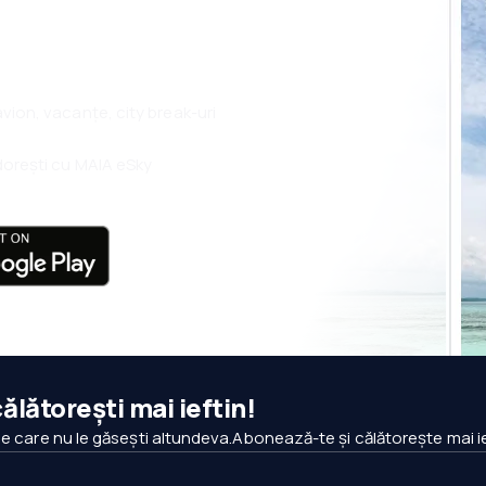
 avion, vacanțe, city break-uri
i dorești cu MAIA eSky
ălătorești mai ieftin!
pe care nu le găsești altundeva.Abonează-te și călătorește mai ie