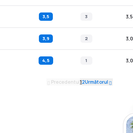
3,5
3
3,5
3,9
2
3,0
4,5
1
3,0
Precedentul
1
2
Următorul
plicația eSky și
plu, oriunde