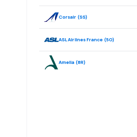
Corsair
(
SS
)
ASL Airlines France
(
5O
)
Amelia
(
8R
)
Psst! Descarcă a
rezervă mai sim