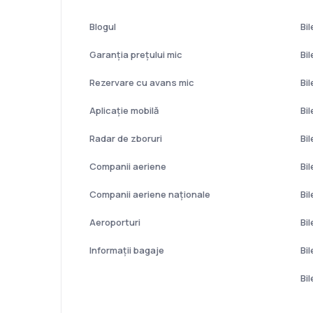
Blogul
Bil
Garanția prețului mic
Bi
Rezervare cu avans mic
Bi
Aplicație mobilă
Bi
Radar de zboruri
Bi
Companii aeriene
Bi
Companii aeriene naţionale
Bi
Aeroporturi
Bil
Informații bagaje
Bi
Bi