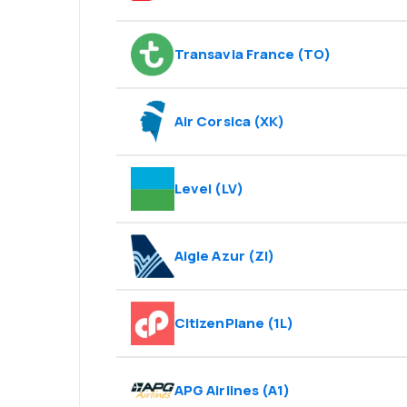
Transavia France
(
TO
)
Air Corsica
(
XK
)
Level
(
LV
)
Aigle Azur
(
ZI
)
CitizenPlane
(
1L
)
APG Airlines
(
A1
)