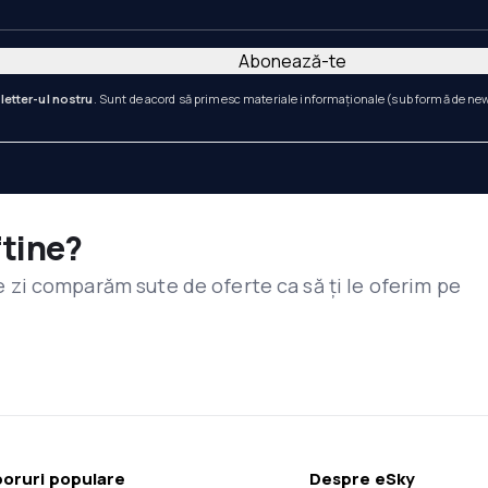
Abonează-te
letter-ul nostru
. Sunt de acord să primesc materiale informaționale (sub formă de newsl
ftine?
are zi comparăm sute de oferte ca să ți le oferim pe
oruri populare
Despre eSky