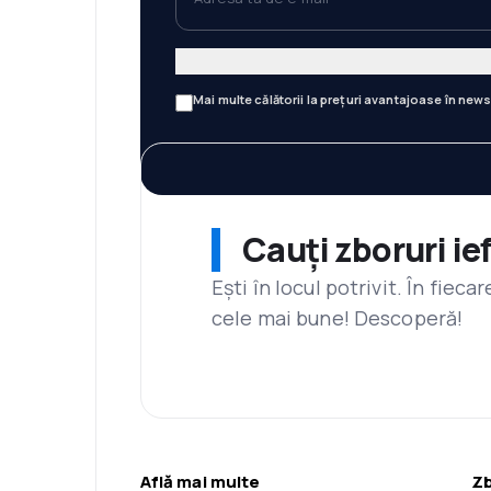
Mai multe călătorii la prețuri avantajoase în news
Cauți zboruri ie
Ești în locul potrivit. În fiec
cele mai bune! Descoperă!
Află mai multe
Zb