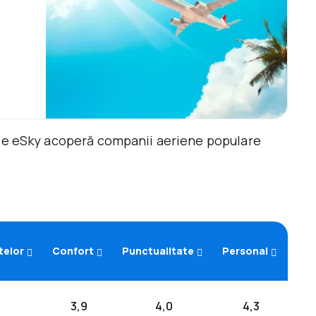
ile eSky acoperă companii aeriene populare
telor
Confort
Punctualitate
Personal
3,9
4,0
4,3