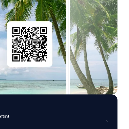
ftin!