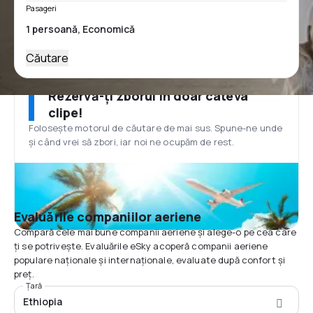
Pasageri
Căutare
Rezervă-ți zborul în doar câteva
clipe!
Folosește motorul de căutare de mai sus. Spune-ne unde
și când vrei să zbori, iar noi ne ocupăm de rest.
Evaluările companiilor aeriene
Compară cele mai bune companii aeriene și alege-o pe cea care
ți se potrivește. Evaluările eSky acoperă companii aeriene
populare naționale și internaționale, evaluate după confort și
preț.
Țară
Ethiopia