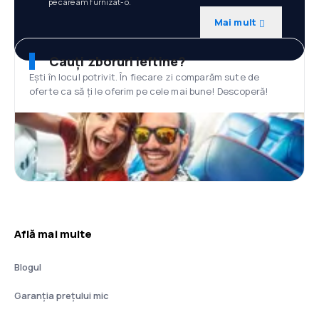
pe care am furnizat-o.
Mai mult
Cauți zboruri ieftine?
Ești în locul potrivit. În fiecare zi comparăm sute de
oferte ca să ți le oferim pe cele mai bune! Descoperă!
Află mai multe
Blogul
Garanția prețului mic