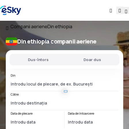
Companii aeriene
Din ethiopia
Din ethiopia companii aeriene
Dus-întors
Doar dus
Din
Către
Data de plecare
Data de întoarcere