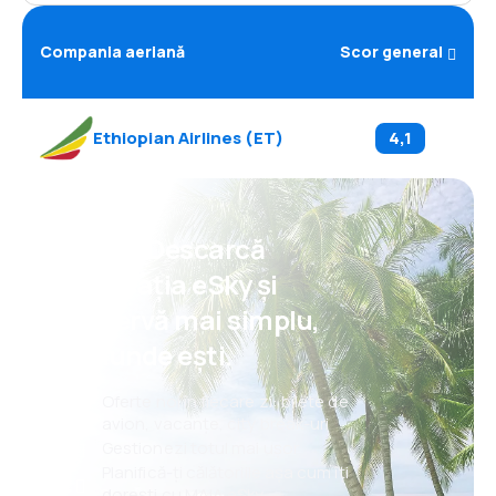
Compania aeriană
Scor general
Ethiopian Airlines
(
ET
)
4,1
Psst! Descarcă
aplicația eSky și
rezervă mai simplu,
oriunde ești.
Oferte noi în fiecare zi: bilete de
avion, vacanțe, city break-uri
Gestionezi totul mai ușor
Planifică-ți călătoriile așa cum îți
dorești cu MAIA eSky