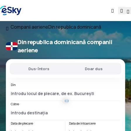
Companii aeriene
Din republica dominicană
Din republica dominicană companii
aeriene
Dus-întors
Doar dus
Din
Către
Data de plecare
Data de întoarcere