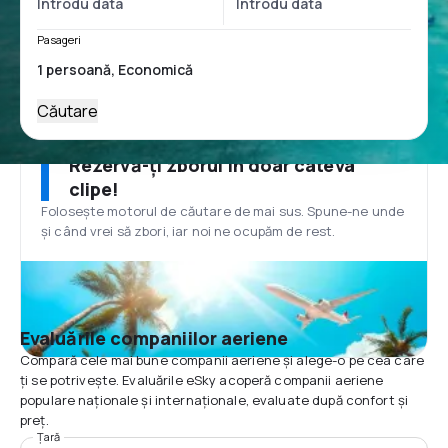
Pasageri
Căutare
Rezervă-ți zborul în doar câteva
clipe!
Folosește motorul de căutare de mai sus. Spune-ne unde
și când vrei să zbori, iar noi ne ocupăm de rest.
Evaluările companiilor aeriene
Compară cele mai bune companii aeriene și alege-o pe cea care
ți se potrivește. Evaluările eSky acoperă companii aeriene
populare naționale și internaționale, evaluate după confort și
preț.
Țară