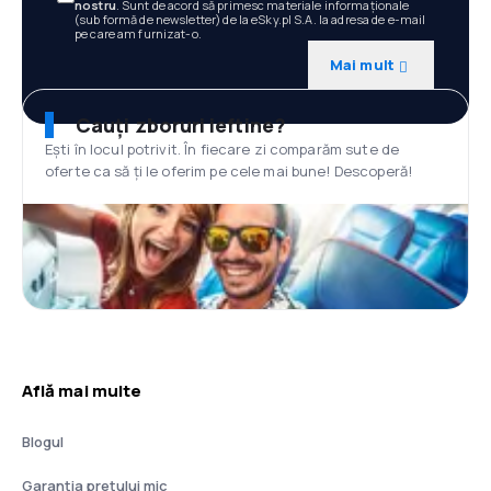
nostru
. Sunt de acord să primesc materiale informaționale
(sub formă de newsletter) de la eSky.pl S.A. la adresa de e-mail
pe care am furnizat-o.
Mai mult
Cauți zboruri ieftine?
Ești în locul potrivit. În fiecare zi comparăm sute de
oferte ca să ți le oferim pe cele mai bune! Descoperă!
Află mai multe
Blogul
Garanția prețului mic