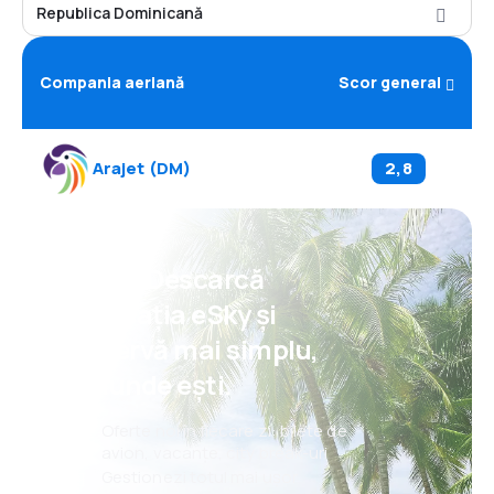
Republica Dominicană
Compania aeriană
Scor general
Arajet
(
DM
)
2,8
Psst! Descarcă
aplicația eSky și
rezervă mai simplu,
oriunde ești.
Oferte noi în fiecare zi: bilete de
avion, vacanțe, city break-uri
Gestionezi totul mai ușor