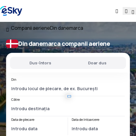
Companii aeriene
Din danemarca
Din danemarca companii aeriene
Dus-întors
Doar dus
Din
Către
Data de plecare
Data de întoarcere