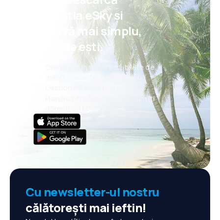
aplicația eSky și
rezervă mai simplu,
oriunde ești.
Oferte noi în fiecare zi: bilete de
avion, vacanțe, city break-uri
Gestionezi totul mai ușor
Planifică-ți călătoriile așa cum îți
dorești cu MAIA eSky
Cu newsletter-ul nostru
călătorești mai ieftin!