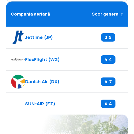
Compania aeriană
Scor general
Jettime
(
JP
)
3,5
FlexFlight
(
W2
)
4,4
Danish Air
(
DX
)
4,7
SUN-AIR
(
EZ
)
4,4
Psst! Descarcă