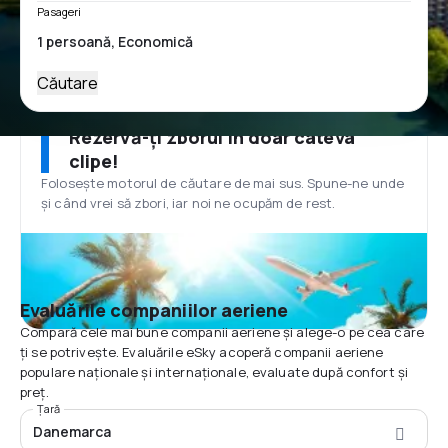
Pasageri
Căutare
Rezervă-ți zborul în doar câteva
clipe!
Folosește motorul de căutare de mai sus. Spune-ne unde
și când vrei să zbori, iar noi ne ocupăm de rest.
Evaluările companiilor aeriene
Compară cele mai bune companii aeriene și alege-o pe cea care
ți se potrivește. Evaluările eSky acoperă companii aeriene
populare naționale și internaționale, evaluate după confort și
preț.
Țară
Danemarca