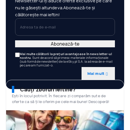
Newsletter-ul îți aduce oferte exclusive pe care
nu le găsești altundeva.Abonează-te și
călătorește mai ieftin!
Adresa ta de e-mail
Abonează-te
Mai multe călătorii la prețuri avantajoase în newsletter-ul
nostru
. Sunt de acord să primesc materiale informaționale
(sub formă de newsletter) de la eSky.pl S.A. la adresa de e-mail
pe care am furnizat-o.
Mai mult
Cauți zboruri ieftine?
Ești în locul potrivit. În fiecare zi comparăm sute de
oferte ca să ți le oferim pe cele mai bune! Descoperă!