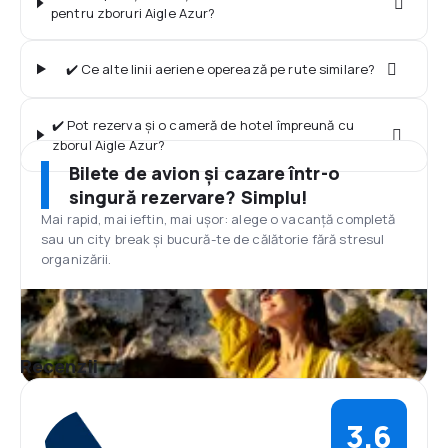
pentru zboruri Aigle Azur?
✔️ Ce alte linii aeriene operează pe rute similare?
✔️ Pot rezerva și o cameră de hotel împreună cu
zborul Aigle Azur?
Bilete de avion și cazare într-o
singură rezervare? Simplu!
Mai rapid, mai ieftin, mai ușor: alege o vacanță completă
sau un city break și bucură-te de călătorie fără stresul
organizării.
Recenzii
3,6