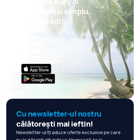
aplicația eSky și
rezervă mai simplu,
oriunde ești.
Oferte noi în fiecare zi: bilete de
avion, vacanțe, city break-uri
Gestionezi totul mai ușor
Planifică-ți călătoriile așa cum îți
dorești cu MAIA eSky
Cu newsletter-ul nostru
călătorești mai ieftin!
Newsletter-ul îți aduce oferte exclusive pe care
nu le găsești altundeva.Abonează-te și