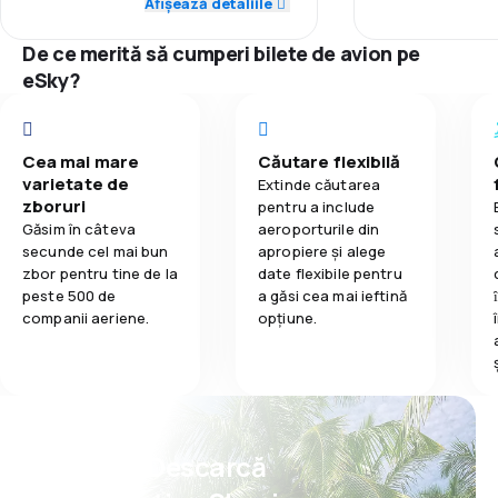
Afișează detaliile
2,3
Mâncare
4,0
Rețeaua de conexiuni
Prețul biletelo
De ce merită să cumperi bilete de avion pe
4,0
eSky?
Prețul biletelor
Confort în tim
1,0
Confort în timpul călătoriei
Transportul b
Cea mai mare
Căutare flexibilă
4,0
varietate de
Transportul bagajelor
Extinde căutarea
Mâncare
zboruri
pentru a include
Găsim în câteva
aeroporturile din
2,0
Mâncare
secunde cel mai bun
apropiere și alege
zbor pentru tine de la
date flexibile pentru
peste 500 de
a găsi cea mai ieftină
companii aeriene.
opțiune.
Psst! Descarcă