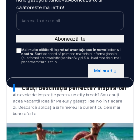
călătorește mai ieftin!
Adresa ta de e-mail
Abonează-te
Mai multe călătorii la prețuri avantajoase în newsletter-ul
nostru
. Sunt de acord să primesc materiale informaționale
(sub formă de newsletter) de la eSky.pl S.A. la adresa de e-mail
pe care am furnizat-o.
Mai mult
Cauți destinația perfectă? Inspiră-te!
Ai nevoie de inspirație pentru un city break? Sau cauți
acea vacanță ideală? Pe eSky găsești idei noi în fiecare
zi. Descarcă aplicația și fii mereu la curent cu cele mai
bune oferte.