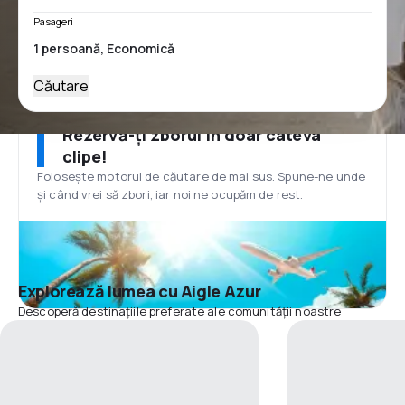
Pasageri
Căutare
Rezervă-ți zborul în doar câteva
clipe!
Folosește motorul de căutare de mai sus. Spune-ne unde
și când vrei să zbori, iar noi ne ocupăm de rest.
Explorează lumea cu Aigle Azur
Descoperă destinațiile preferate ale comunității noastre