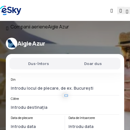
Companii aeriene
Aigle Azur
Aigle Azur
Dus-întors
Doar dus
Din
Către
Data de plecare
Data de întoarcere