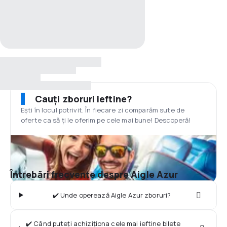
Cauți zboruri ieftine?
Ești în locul potrivit. În fiecare zi comparăm sute de
oferte ca să ți le oferim pe cele mai bune! Descoperă!
Întrebări frecvente despre Aigle Azur
✔️ Unde operează Aigle Azur zboruri?
✔️ Când puteți achiziționa cele mai ieftine bilete