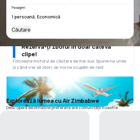
Pasageri
Căutare
Rezervă-ți zborul în doar câteva
clipe!
Folosește motorul de căutare de mai sus. Spune-ne unde
și când vrei să zbori, iar noi ne ocupăm de rest.
Explorează lumea cu Air Zimbabwe
Descoperă destinațiile preferate ale comunității noastre