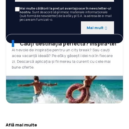
Mai multe călătorii la prețuri avantajoase în newsletter-ul
nostru
. Sunt de acord să primesc materiale informaționale
(sub formă de newsletter) de la eSky.pl S.A. la adresa de e-mail
pe care am furnizat-o.
Mai mult
Cauți destinația perfectă? Inspiră-te!
Ai nevoie de inspirație pentru un city break? Sau cauți
acea vacanță ideală? Pe eSky găsești idei noi în fiecare
zi. Descarcă aplicația și fii mereu la curent cu cele mai
bune oferte.
Află mai multe