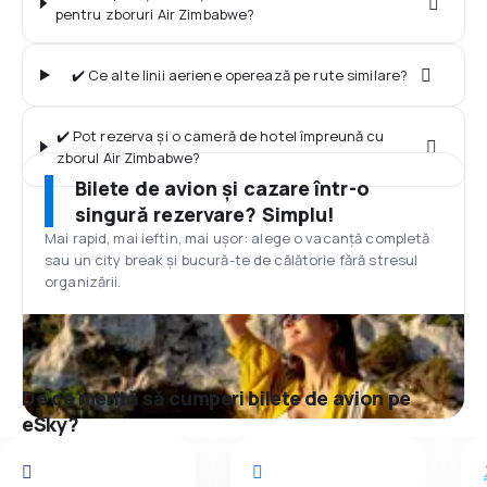
pentru zboruri Air Zimbabwe?
✔️ Ce alte linii aeriene operează pe rute similare?
✔️ Pot rezerva și o cameră de hotel împreună cu
zborul Air Zimbabwe?
Bilete de avion și cazare într-o
singură rezervare? Simplu!
Mai rapid, mai ieftin, mai ușor: alege o vacanță completă
sau un city break și bucură-te de călătorie fără stresul
organizării.
De ce merită să cumperi bilete de avion pe
eSky?