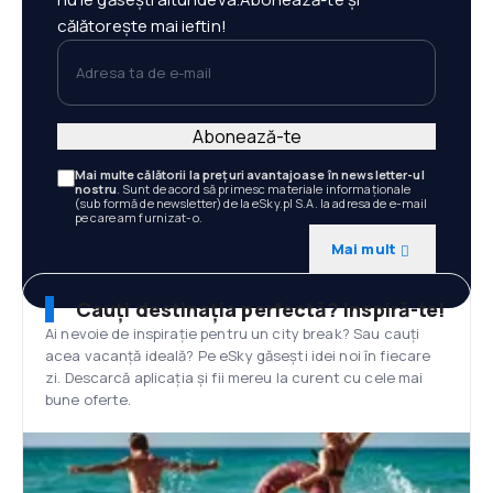
călătorește mai ieftin!
Adresa ta de e-mail
Abonează-te
Mai multe călătorii la prețuri avantajoase în newsletter-ul
nostru
. Sunt de acord să primesc materiale informaționale
(sub formă de newsletter) de la eSky.pl S.A. la adresa de e-mail
pe care am furnizat-o.
Mai mult
Cauți destinația perfectă? Inspiră-te!
Ai nevoie de inspirație pentru un city break? Sau cauți
acea vacanță ideală? Pe eSky găsești idei noi în fiecare
zi. Descarcă aplicația și fii mereu la curent cu cele mai
bune oferte.