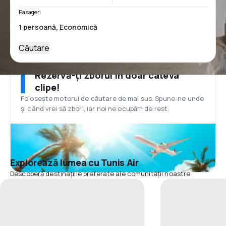
Pasageri
Căutare
Rezervă-ți zborul în doar câteva
clipe!
Folosește motorul de căutare de mai sus. Spune-ne unde
și când vrei să zbori, iar noi ne ocupăm de rest.
Explorează lumea cu Tunis Air
Descoperă destinațiile preferate ale comunității noastre