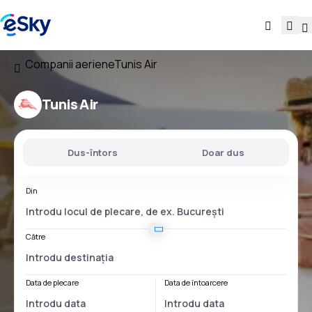
Companii aeriene
Tunis Air
Tunis Air
Dus-întors
Doar dus
Din
Către
Data de plecare
Data de întoarcere