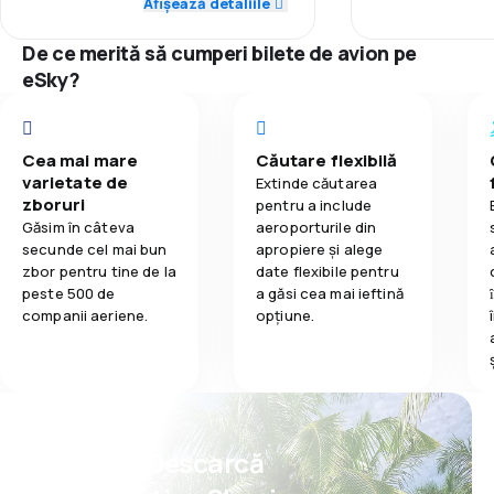
Afișează detaliile
3,6
Mâncare
4,0
Rețeaua de conexiuni
Rețeaua de c
De ce merită să cumperi bilete de avion pe
5,0
eSky?
Prețul biletelor
Prețul biletelo
5,0
Confort în timpul călătoriei
Confort în tim
Cea mai mare
Căutare flexibilă
5,0
varietate de
Transportul bagajelor
Transportul b
Extinde căutarea
zboruri
pentru a include
Găsim în câteva
aeroporturile din
3,0
Mâncare
Mâncare
secunde cel mai bun
apropiere și alege
zbor pentru tine de la
date flexibile pentru
peste 500 de
a găsi cea mai ieftină
companii aeriene.
opțiune.
Psst! Descarcă