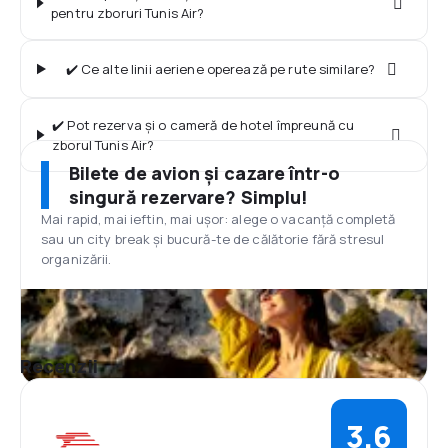
pentru zboruri Tunis Air?
✔️ Ce alte linii aeriene operează pe rute similare?
✔️ Pot rezerva și o cameră de hotel împreună cu
zborul Tunis Air?
Bilete de avion și cazare într-o
singură rezervare? Simplu!
Mai rapid, mai ieftin, mai ușor: alege o vacanță completă
sau un city break și bucură-te de călătorie fără stresul
organizării.
Recenzii
3,6