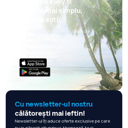
aplicația eSky și
rezervă mai simplu,
oriunde ești.
Oferte noi în fiecare zi: bilete de
avion, vacanțe, city break-uri
Gestionezi totul mai ușor
Planifică-ți călătoriile așa cum îți
dorești cu MAIA eSky
Cu newsletter-ul nostru
călătorești mai ieftin!
Newsletter-ul îți aduce oferte exclusive pe care
nu le găsești altundeva.Abonează-te și