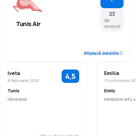
23
de
Tunis Air
recenzii
4,1
Personal
Afișează detaliile
3,2
Punctualitate
Iveta
Emilia
4,5
3,2
Rețeaua de conexiuni
8 februarie 2025
13 octombrie 20
Tunis
Emily
3,2
Prețul biletelor
Meskanie
Meškanie letu 4
3,9
Confort în timpul călătoriei
5,0
Personal
Personal
4,0
Transportul bagajelor
5,0
Punctualitate
Punctualitate