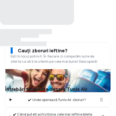
Cauți zboruri ieftine?
Ești în locul potrivit. În fiecare zi comparăm sute de
oferte ca să ți le oferim pe cele mai bune! Descoperă!
Întrebări frecvente despre Tunis Air
✔️ Unde operează Tunis Air zboruri?
✔️ Când puteți achiziționa cele mai ieftine bilete