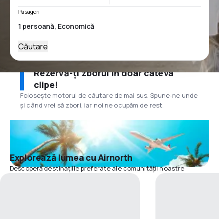
Pasageri
Căutare
Rezervă-ți zborul în doar câteva
clipe!
Folosește motorul de căutare de mai sus. Spune-ne unde
și când vrei să zbori, iar noi ne ocupăm de rest.
Explorează lumea cu Airnorth
Descoperă destinațiile preferate ale comunității noastre