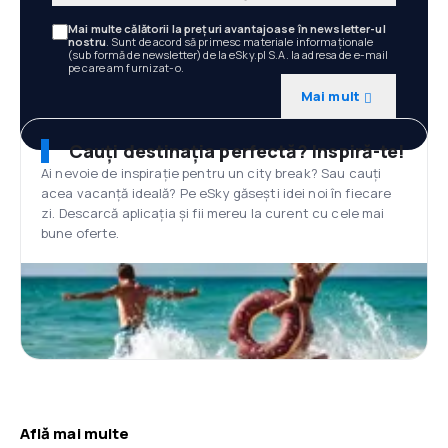
Mai multe călătorii la prețuri avantajoase în newsletter-ul
nostru
. Sunt de acord să primesc materiale informaționale
(sub formă de newsletter) de la eSky.pl S.A. la adresa de e-mail
pe care am furnizat-o.
Mai mult
Cauți destinația perfectă? Inspiră-te!
Ai nevoie de inspirație pentru un city break? Sau cauți
acea vacanță ideală? Pe eSky găsești idei noi în fiecare
zi. Descarcă aplicația și fii mereu la curent cu cele mai
bune oferte.
Află mai multe