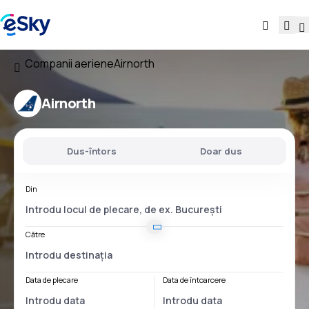
Companii aeriene
Airnorth
Airnorth
Dus-întors
Doar dus
Din
Către
Data de plecare
Data de întoarcere