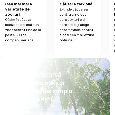
Cea mai mare
Căutare flexibilă
varietate de
Extinde căutarea
zboruri
pentru a include
Găsim în câteva
aeroporturile din
secunde cel mai bun
apropiere și alege
zbor pentru tine de la
date flexibile pentru
peste 500 de
a găsi cea mai ieftină
companii aeriene.
opțiune.
Psst! Descarcă
aplicația eSky și
rezervă mai simplu,
oriunde ești.
Oferte noi în fiecare zi: bilete de
avion, vacanțe, city break-uri