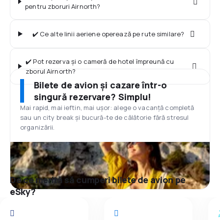
pentru zboruri Airnorth?
✔️ Ce alte linii aeriene operează pe rute similare?
✔️ Pot rezerva și o cameră de hotel împreună cu
zborul Airnorth?
Bilete de avion și cazare într-o
singură rezervare? Simplu!
Mai rapid, mai ieftin, mai ușor: alege o vacanță completă
sau un city break și bucură-te de călătorie fără stresul
organizării.
De ce merită să cumperi bilete de avion pe
eSky?