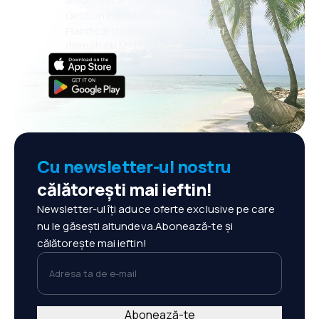
Gestionezi totul mai ușor
Planifică-ți călătoriile așa cum îți
dorești cu MAIA eSky
Cu newsletter-ul nostru
călătorești mai ieftin!
Newsletter-ul îți aduce oferte exclusive pe care
nu le găsești altundeva.Abonează-te și
călătorește mai ieftin!
Adresa ta de e-mail
Abonează-te