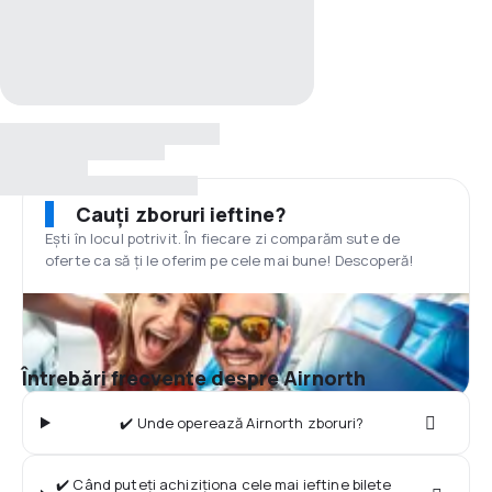
Cauți zboruri ieftine?
Ești în locul potrivit. În fiecare zi comparăm sute de
oferte ca să ți le oferim pe cele mai bune! Descoperă!
Întrebări frecvente despre Airnorth
✔️ Unde operează Airnorth zboruri?
✔️ Când puteți achiziționa cele mai ieftine bilete