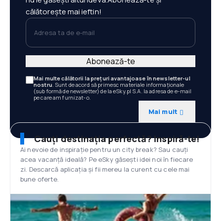
călătorește mai ieftin!
Adresa ta de e-mail
Abonează-te
Mai multe călătorii la prețuri avantajoase în newsletter-ul
nostru
. Sunt de acord să primesc materiale informaționale
(sub formă de newsletter) de la eSky.pl S.A. la adresa de e-mail
pe care am furnizat-o.
Mai mult
Cauți destinația perfectă? Inspiră-te!
Ai nevoie de inspirație pentru un city break? Sau cauți
acea vacanță ideală? Pe eSky găsești idei noi în fiecare
zi. Descarcă aplicația și fii mereu la curent cu cele mai
bune oferte.