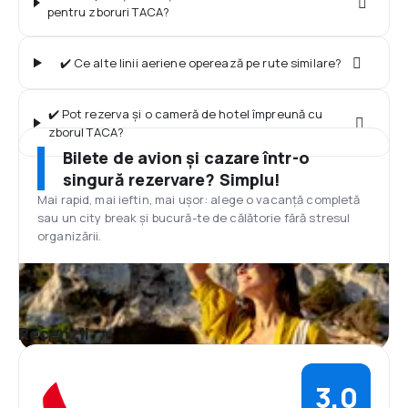
pentru zboruri TACA?
✔️ Ce alte linii aeriene operează pe rute similare?
✔️ Pot rezerva și o cameră de hotel împreună cu
zborul TACA?
Bilete de avion și cazare într-o
singură rezervare? Simplu!
Mai rapid, mai ieftin, mai ușor: alege o vacanță completă
sau un city break și bucură-te de călătorie fără stresul
organizării.
Recenzii
3,0