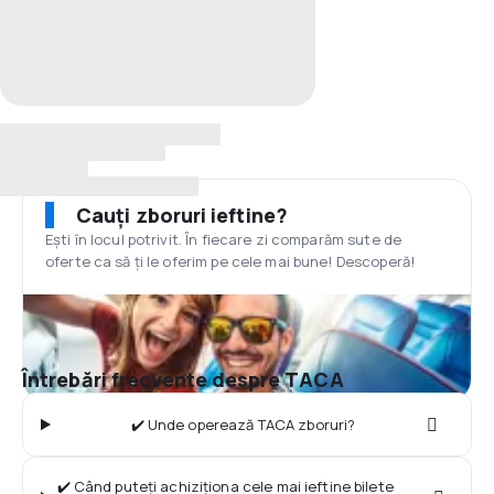
Cauți zboruri ieftine?
Ești în locul potrivit. În fiecare zi comparăm sute de
oferte ca să ți le oferim pe cele mai bune! Descoperă!
Întrebări frecvente despre TACA
✔️ Unde operează TACA zboruri?
✔️ Când puteți achiziționa cele mai ieftine bilete