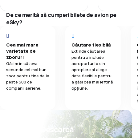
De ce merită să cumperi bilete de avion pe
eSky?
Cea mai mare
Căutare flexibilă
varietate de
Extinde căutarea
zboruri
pentru a include
Găsim în câteva
aeroporturile din
secunde cel mai bun
apropiere și alege
zbor pentru tine de la
date flexibile pentru
peste 500 de
a găsi cea mai ieftină
companii aeriene.
opțiune.
Psst! Descarcă