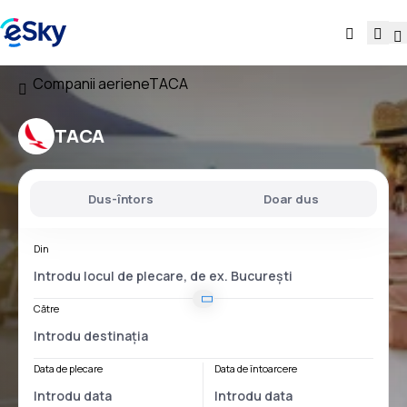
Companii aeriene
TACA
TACA
Dus-întors
Doar dus
Din
Către
Data de plecare
Data de întoarcere