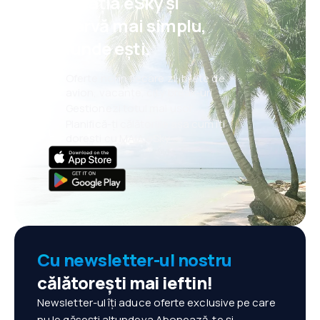
aplicația eSky și
rezervă mai simplu,
oriunde ești.
Oferte noi în fiecare zi: bilete de
avion, vacanțe, city break-uri
Gestionezi totul mai ușor
Planifică-ți călătoriile așa cum îți
dorești cu MAIA eSky
Cu newsletter-ul nostru
călătorești mai ieftin!
Newsletter-ul îți aduce oferte exclusive pe care
nu le găsești altundeva.Abonează-te și