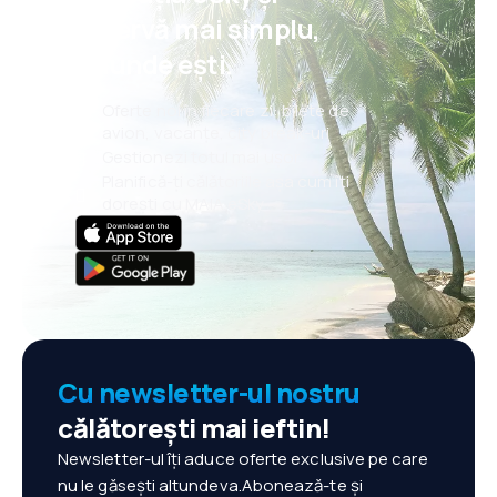
de mașini, cumpărături sau chiar evenimente.
rezervă mai simplu,
oriunde ești.
Oferte noi în fiecare zi: bilete de
avion, vacanțe, city break-uri
Gestionezi totul mai ușor
Planifică-ți călătoriile așa cum îți
dorești cu MAIA eSky
Cu newsletter-ul nostru
călătorești mai ieftin!
Newsletter-ul îți aduce oferte exclusive pe care
nu le găsești altundeva.Abonează-te și