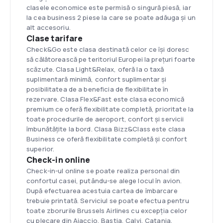
clasele economice este permisă o singură piesă, iar
la cea business 2 piese la care se poate adăuga și un
alt accesoriu.
Clase tarifare
Check&Go este clasa destinată celor ce își doresc
să călătorească pe teritoriul Europei la prețuri foarte
scăzute. Clasa Light&Relax, oferă la o taxă
suplimentară minimă, confort suplimentar și
posibilitatea de a beneficia de flexibilitate în
rezervare. Clasa Flex&Fast este clasa economică
premium ce oferă flexibilitate completă, prioritate la
toate procedurile de aeroport, confort și servicii
îmbunătățite la bord. Clasa Bizz&Class este clasa
Business ce oferă flexibilitate completă și confort
superior.
Check-in online
Check-in-ul online se poate realiza personal din
confortul casei, putându-se alege locul în avion.
După efectuarea acestuia cartea de îmbarcare
trebuie printată. Serviciul se poate efectua pentru
toate zborurile Brussels Airlines cu excepția celor
cu plecare din Ajaccio, Bastia, Calvi, Catania,