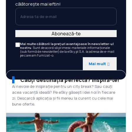
călătorește mai ieftin!
Adresa ta de e-mail
Abonează-te
Mai multe călătorii la prețuri avantajoase în newsletter-ul
nostru
. Sunt de acord să primesc materiale informaționale
(sub formă de newsletter) de la eSky.pl S.A. la adresa de e-mail
pe care am furnizat-o.
Mai mult
Cauți destinația perfectă? Inspiră-te!
Ai nevoie de inspirație pentru un city break? Sau cauți
acea vacanță ideală? Pe eSky găsești idei noi în fiecare
zi. Descarcă aplicația și fii mereu la curent cu cele mai
bune oferte.