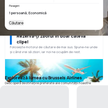
Pasageri
Căutare
Rezervă-ți zborul în doar câteva
clipe!
Folosește motorul de căutare de mai sus. Spune-ne unde
și când vrei să zbori, iar noi ne ocupăm de rest.
Explorează lumea cu Brussels Airlines
Descoperă destinațiile preferate ale comunității noastre