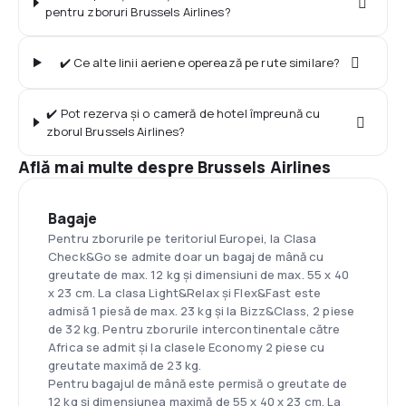
pentru zboruri Brussels Airlines?
✔️ Ce alte linii aeriene operează pe rute similare?
✔️ Pot rezerva și o cameră de hotel împreună cu
zborul Brussels Airlines?
Află mai multe despre Brussels Airlines
Bagaje
Pentru zborurile pe teritoriul Europei, la Clasa
Check&Go se admite doar un bagaj de mână cu
greutate de max. 12 kg și dimensiuni de max. 55 x 40
x 23 cm. La clasa Light&Relax și Flex&Fast este
admisă 1 piesă de max. 23 kg și la Bizz&Class, 2 piese
de 32 kg. Pentru zborurile intercontinentale către
Africa se admit și la clasele Economy 2 piese cu
greutate maximă de 23 kg.
Pentru bagajul de mână este permisă o greutate de
12 kg și dimensiunea maximă de 55 x 40 x 23 cm. La