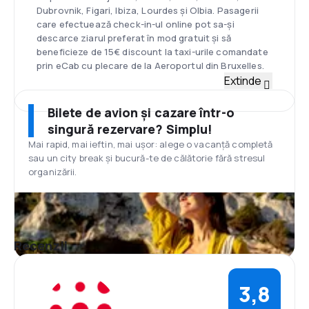
Dubrovnik, Figari, Ibiza, Lourdes și Olbia. Pasagerii
care efectuează check-in-ul online pot sa-și
descarce ziarul preferat în mod gratuit și să
beneficieze de 15€ discount la taxi-urile comandate
prin eCab cu plecare de la Aeroportul din Bruxelles.
Flotă
Extinde
Flota Brussels Airlines este compusă din 46 de
aeronave ce deservesc destinații din Europa, Africa
Bilete de avion și cazare într-o
și SUA. Unele destinații din Europa și Orientul Mijlociu
singură rezervare? Simplu!
sunt deservite de aeronavele Airbus A319 & A320 în
Mai rapid, mai ieftin, mai ușor: alege o vacanță completă
număr de 23, fiecare cu 168 de locuri disponibile.
sau un city break și bucură-te de călătorie fără stresul
Destinațiile americane și africane sunt deservite de
organizării.
8 aparate Airbus A330-300 și A330-200, iar pentru
alte destinații europene există 12 aparate Avro
RJ100 și 3 de tip Bombardier DH8-Q400.
Hub
Aeroportul este situat la aproximativ 12 km de
Recenzii
Bruxelles, capitala Belgiei. În 2014 el a găzduit
aproape 22 milioane de pasageri ce au venit sau au
plecat din acest aeroport, astfel el devenind al 23-
3,8
lea aeroport ca număr de pasageri. Peste 260 de
companii își au sediul în cadrul aeroportului, aprox.