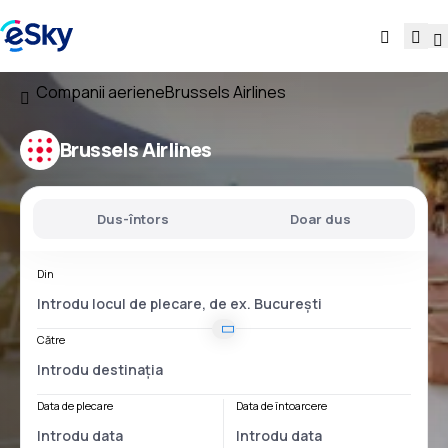
Companii aeriene
Brussels Airlines
Brussels Airlines
Dus-întors
Doar dus
Din
Către
Data de plecare
Data de întoarcere