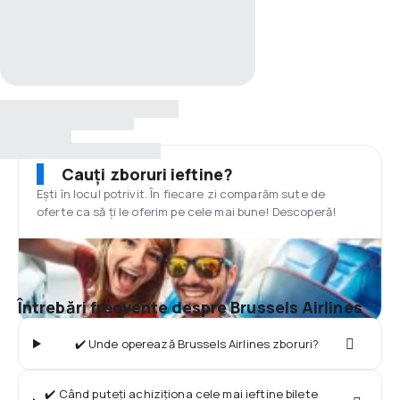
Cauți zboruri ieftine?
Ești în locul potrivit. În fiecare zi comparăm sute de
oferte ca să ți le oferim pe cele mai bune! Descoperă!
Întrebări frecvente despre Brussels Airlines
✔️ Unde operează Brussels Airlines zboruri?
✔️ Când puteți achiziționa cele mai ieftine bilete