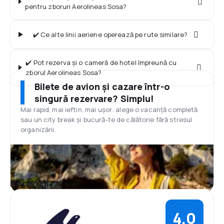
pentru zboruri Aerolineas Sosa?
✔️ Ce alte linii aeriene operează pe rute similare?
✔️ Pot rezerva și o cameră de hotel împreună cu
zborul Aerolineas Sosa?
Bilete de avion și cazare într-o
singură rezervare? Simplu!
Mai rapid, mai ieftin, mai ușor: alege o vacanță completă
sau un city break și bucură-te de călătorie fără stresul
organizării.
Recenzii
4,0