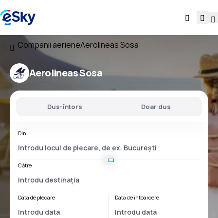
Companii aeriene
Aerolineas Sosa
Aerolineas Sosa
Dus-întors
Doar dus
Din
Către
Data de plecare
Data de întoarcere