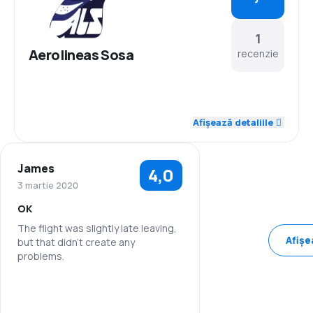
1
Aerolineas Sosa
recenzie
Afișează detaliile
James
4,0
3 martie 2020
OK
The flight was slightly late leaving,
Afișe
but that didn't create any
problems.