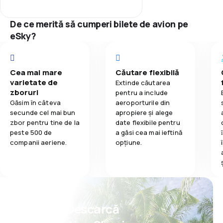
De ce merită să cumperi bilete de avion pe
eSky?
Cea mai mare
Căutare flexibilă
varietate de
Extinde căutarea
zboruri
pentru a include
Găsim în câteva
aeroporturile din
secunde cel mai bun
apropiere și alege
zbor pentru tine de la
date flexibile pentru
peste 500 de
a găsi cea mai ieftină
companii aeriene.
opțiune.
Psst! Descarcă