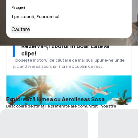
Pasageri
Căutare
Rezervă-ți zborul în doar câteva
clipe!
Folosește motorul de căutare de mai sus. Spune-ne unde
și când vrei să zbori, iar noi ne ocupăm de rest.
Explorează lumea cu Aerolineas Sosa
Descoperă destinațiile preferate ale comunității noastre