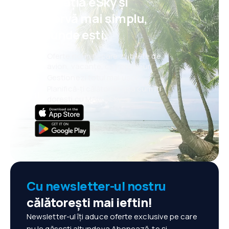
aplicația eSky și
rezervă mai simplu,
oriunde ești.
Oferte noi în fiecare zi: bilete de
avion, vacanțe, city break-uri
Gestionezi totul mai ușor
Planifică-ți călătoriile așa cum îți
dorești cu MAIA eSky
Cu newsletter-ul nostru
călătorești mai ieftin!
Newsletter-ul îți aduce oferte exclusive pe care
nu le găsești altundeva.Abonează-te și