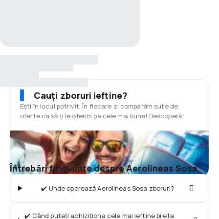
Cauți zboruri ieftine?
Ești în locul potrivit. În fiecare zi comparăm sute de
oferte ca să ți le oferim pe cele mai bune! Descoperă!
Întrebări frecvente despre Aerolineas Sosa
✔️ Unde operează Aerolineas Sosa zboruri?
✔️ Când puteți achiziționa cele mai ieftine bilete