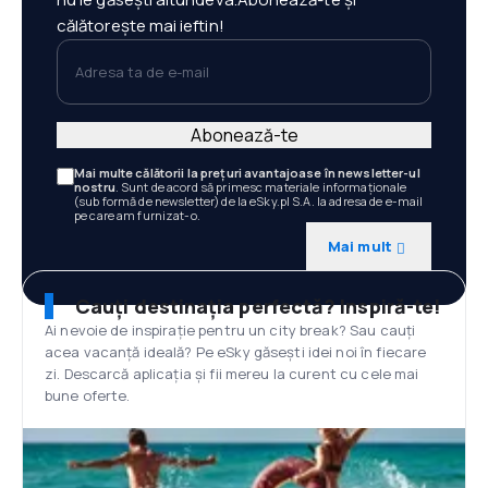
călătorește mai ieftin!
Adresa ta de e-mail
Abonează-te
Mai multe călătorii la prețuri avantajoase în newsletter-ul
nostru
. Sunt de acord să primesc materiale informaționale
(sub formă de newsletter) de la eSky.pl S.A. la adresa de e-mail
pe care am furnizat-o.
Mai mult
Cauți destinația perfectă? Inspiră-te!
Ai nevoie de inspirație pentru un city break? Sau cauți
acea vacanță ideală? Pe eSky găsești idei noi în fiecare
zi. Descarcă aplicația și fii mereu la curent cu cele mai
bune oferte.