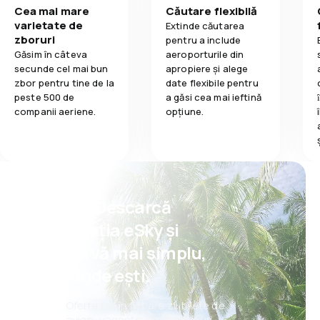
Cea mai mare
Căutare flexibilă
varietate de
Extinde căutarea
zboruri
pentru a include
Găsim în câteva
aeroporturile din
secunde cel mai bun
apropiere și alege
zbor pentru tine de la
date flexibile pentru
peste 500 de
a găsi cea mai ieftină
companii aeriene.
opțiune.
Psst! Descarcă
aplicația eSky și
rezervă mai simplu,
oriunde ești.
Oferte noi în fiecare zi: bilete de
avion, vacanțe, city break-uri