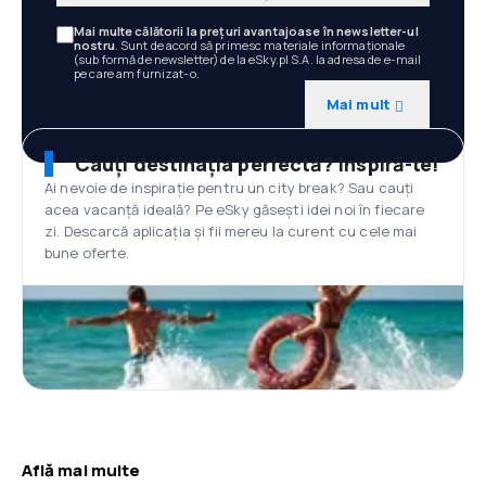
Mai multe călătorii la prețuri avantajoase în newsletter-ul
nostru
. Sunt de acord să primesc materiale informaționale
(sub formă de newsletter) de la eSky.pl S.A. la adresa de e-mail
pe care am furnizat-o.
Mai mult
Cauți destinația perfectă? Inspiră-te!
Ai nevoie de inspirație pentru un city break? Sau cauți
acea vacanță ideală? Pe eSky găsești idei noi în fiecare
zi. Descarcă aplicația și fii mereu la curent cu cele mai
bune oferte.
Află mai multe