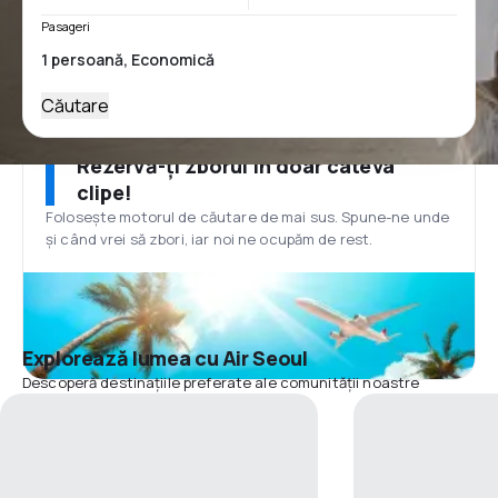
Pasageri
Căutare
Rezervă-ți zborul în doar câteva
clipe!
Folosește motorul de căutare de mai sus. Spune-ne unde
și când vrei să zbori, iar noi ne ocupăm de rest.
Explorează lumea cu Air Seoul
Descoperă destinațiile preferate ale comunității noastre