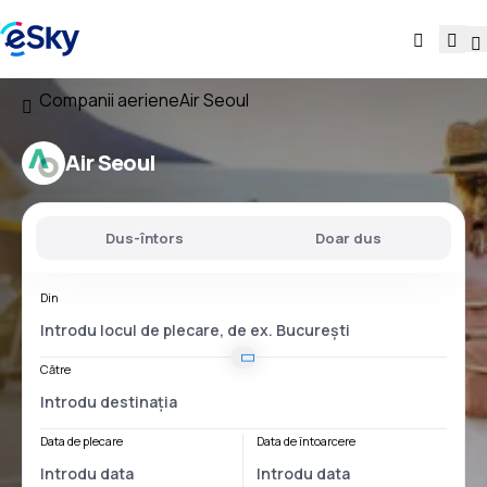
Companii aeriene
Air Seoul
Air Seoul
Dus-întors
Doar dus
Din
Către
Data de plecare
Data de întoarcere