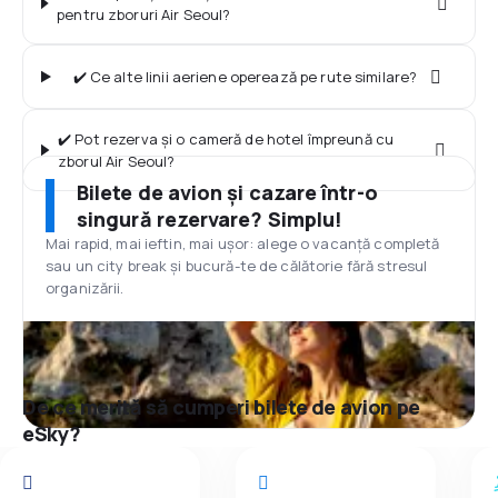
pentru zboruri Air Seoul?
✔️ Ce alte linii aeriene operează pe rute similare?
✔️ Pot rezerva și o cameră de hotel împreună cu
zborul Air Seoul?
Bilete de avion și cazare într-o
singură rezervare? Simplu!
Mai rapid, mai ieftin, mai ușor: alege o vacanță completă
sau un city break și bucură-te de călătorie fără stresul
organizării.
De ce merită să cumperi bilete de avion pe
eSky?