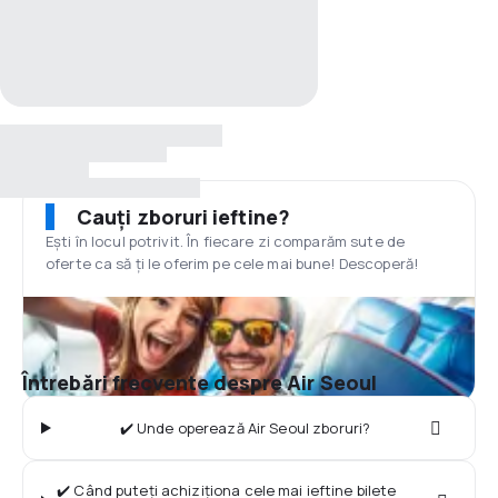
Cauți zboruri ieftine?
Ești în locul potrivit. În fiecare zi comparăm sute de
oferte ca să ți le oferim pe cele mai bune! Descoperă!
Întrebări frecvente despre Air Seoul
✔️ Unde operează Air Seoul zboruri?
✔️ Când puteți achiziționa cele mai ieftine bilete