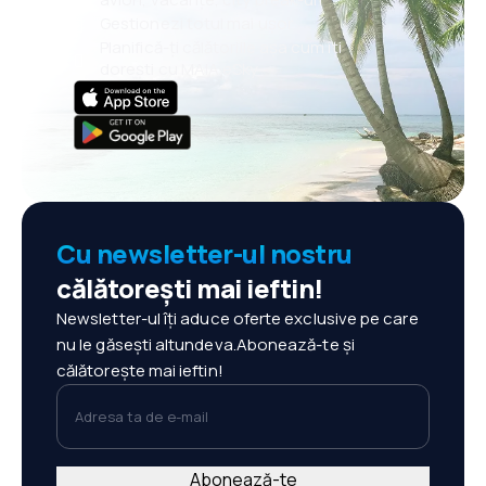
Gestionezi totul mai ușor
Planifică-ți călătoriile așa cum îți
dorești cu MAIA eSky
Cu newsletter-ul nostru
călătorești mai ieftin!
Newsletter-ul îți aduce oferte exclusive pe care
nu le găsești altundeva.Abonează-te și
călătorește mai ieftin!
Adresa ta de e-mail
Abonează-te