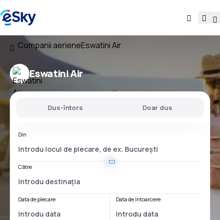
Companii aeriene
Eswatini Air
Eswatini Air
Dus-întors
Doar dus
Din
Către
Data de plecare
Data de întoarcere