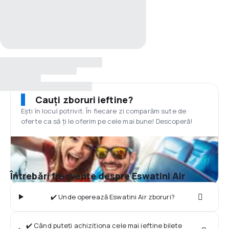
Cauți zboruri ieftine?
Ești în locul potrivit. În fiecare zi comparăm sute de
oferte ca să ți le oferim pe cele mai bune! Descoperă!
Întrebări frecvente despre Eswatini Air
✔️ Unde operează Eswatini Air zboruri?
✔️ Când puteți achiziționa cele mai ieftine bilete