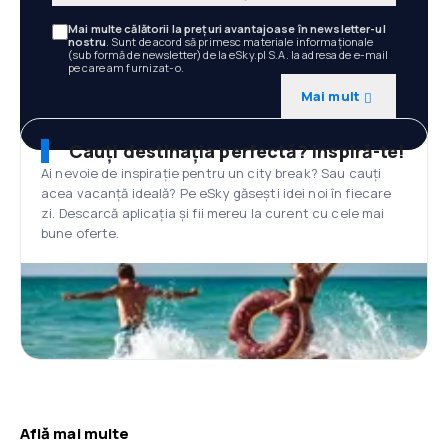
Mai multe călătorii la prețuri avantajoase în newsletter-ul
nostru
. Sunt de acord să primesc materiale informaționale
(sub formă de newsletter) de la eSky.pl S.A. la adresa de e-mail
pe care am furnizat-o.
Mai mult
Cauți destinația perfectă? Inspiră-te!
Ai nevoie de inspirație pentru un city break? Sau cauți
acea vacanță ideală? Pe eSky găsești idei noi în fiecare
zi. Descarcă aplicația și fii mereu la curent cu cele mai
bune oferte.
Află mai multe