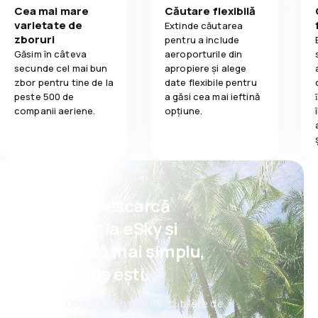
Cea mai mare
Căutare flexibilă
varietate de
Extinde căutarea
zboruri
pentru a include
Găsim în câteva
aeroporturile din
secunde cel mai bun
apropiere și alege
zbor pentru tine de la
date flexibile pentru
peste 500 de
a găsi cea mai ieftină
companii aeriene.
opțiune.
Psst! Descarcă
aplicația eSky și
rezervă mai simplu,
oriunde ești.
Oferte noi în fiecare zi: bilete de
avion, vacanțe, city break-uri