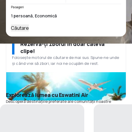
Pasageri
Căutare
Rezervă-ți zborul în doar câteva
clipe!
Folosește motorul de căutare de mai sus. Spune-ne unde
și când vrei să zbori, iar noi ne ocupăm de rest.
Explorează lumea cu Eswatini Air
Descoperă destinațiile preferate ale comunității noastre