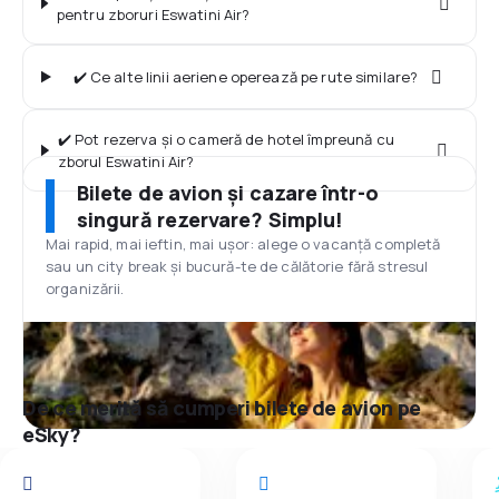
pentru zboruri Eswatini Air?
✔️ Ce alte linii aeriene operează pe rute similare?
✔️ Pot rezerva și o cameră de hotel împreună cu
zborul Eswatini Air?
Bilete de avion și cazare într-o
singură rezervare? Simplu!
Mai rapid, mai ieftin, mai ușor: alege o vacanță completă
sau un city break și bucură-te de călătorie fără stresul
organizării.
De ce merită să cumperi bilete de avion pe
eSky?