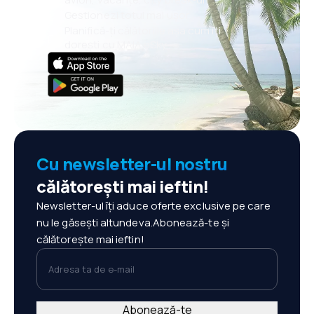
Gestionezi totul mai ușor
Planifică-ți călătoriile așa cum îți
dorești cu MAIA eSky
Cu newsletter-ul nostru
călătorești mai ieftin!
Newsletter-ul îți aduce oferte exclusive pe care
nu le găsești altundeva.Abonează-te și
călătorește mai ieftin!
Adresa ta de e-mail
Abonează-te