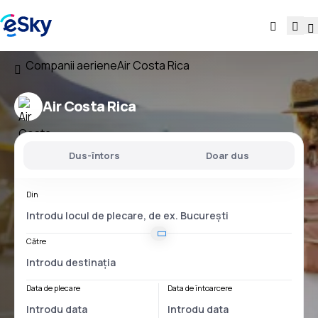
Companii aeriene
Air Costa Rica
Air Costa Rica
Dus-întors
Doar dus
Din
Către
Data de plecare
Data de întoarcere