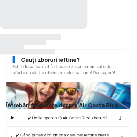
Cauți zboruri ieftine?
Ești în locul potrivit. În fiecare zi comparăm sute de
oferte ca să ți le oferim pe cele mai bune! Descoperă!
Întrebări frecvente despre Air Costa Rica
✔️ Unde operează Air Costa Rica zboruri?
✔️ Când puteți achiziționa cele mai ieftine bilete