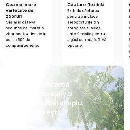
Cea mai mare
Căutare flexibilă
varietate de
Extinde căutarea
zboruri
pentru a include
Găsim în câteva
aeroporturile din
secunde cel mai bun
apropiere și alege
zbor pentru tine de la
date flexibile pentru
peste 500 de
a găsi cea mai ieftină
companii aeriene.
opțiune.
Psst! Descarcă
aplicația eSky și
rezervă mai simplu,
oriunde ești.
Oferte noi în fiecare zi: bilete de
avion, vacanțe, city break-uri