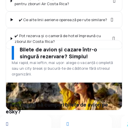
pentru zboruri Air Costa Rica?
✔️ Ce alte linii aeriene operează pe rute similare?
✔️ Pot rezerva și o cameră de hotel împreună cu
zborul Air Costa Rica?
Bilete de avion și cazare într-o
singură rezervare? Simplu!
Mai rapid, mai ieftin, mai ușor: alege o vacanță completă
sau un city break și bucură-te de călătorie fără stresul
organizării.
De ce merită să cumperi bilete de avion pe
eSky?