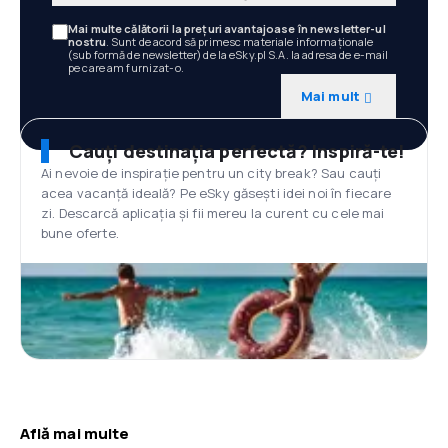
Mai multe călătorii la prețuri avantajoase în newsletter-ul
nostru
. Sunt de acord să primesc materiale informaționale
(sub formă de newsletter) de la eSky.pl S.A. la adresa de e-mail
pe care am furnizat-o.
Mai mult
Cauți destinația perfectă? Inspiră-te!
Ai nevoie de inspirație pentru un city break? Sau cauți
acea vacanță ideală? Pe eSky găsești idei noi în fiecare
zi. Descarcă aplicația și fii mereu la curent cu cele mai
bune oferte.
Află mai multe