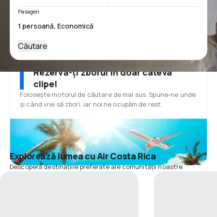
Pasageri
Căutare
Rezervă-ți zborul în doar câteva
clipe!
Folosește motorul de căutare de mai sus. Spune-ne unde
și când vrei să zbori, iar noi ne ocupăm de rest.
Explorează lumea cu Air Costa Rica
Descoperă destinațiile preferate ale comunității noastre