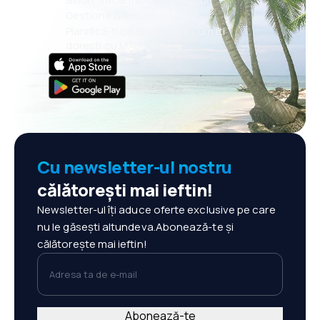
Gestionezi totul mai ușor
Planifică-ți călătoriile așa cum îți
dorești cu MAIA eSky
Cu newsletter-ul nostru
călătorești mai ieftin!
Newsletter-ul îți aduce oferte exclusive pe care
nu le găsești altundeva.Abonează-te și
călătorește mai ieftin!
Adresa ta de e-mail
Abonează-te