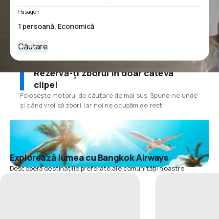
Pasageri
Căutare
Rezervă-ți zborul în doar câteva
clipe!
Folosește motorul de căutare de mai sus. Spune-ne unde
și când vrei să zbori, iar noi ne ocupăm de rest.
Explorează lumea cu Bangkok Airways
Descoperă destinațiile preferate ale comunității noastre