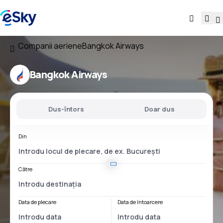
Companii aeriene
Bangkok Airways
Bangkok Airways
Dus-întors
Doar dus
Din
Către
Data de plecare
Data de întoarcere