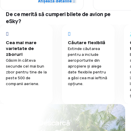
Afișează detaliile
4,1
Mâncare
5,0
Rețeaua de conexiuni
Rețeaua de c
De ce merită să cumperi bilete de avion pe
5,0
eSky?
Prețul biletelor
Prețul biletelo
5,0
Confort în timpul călătoriei
Confort în tim
Cea mai mare
Căutare flexibilă
5,0
varietate de
Transportul bagajelor
Transportul b
Extinde căutarea
zboruri
pentru a include
Găsim în câteva
aeroporturile din
5,0
Mâncare
Mâncare
secunde cel mai bun
apropiere și alege
zbor pentru tine de la
date flexibile pentru
peste 500 de
a găsi cea mai ieftină
companii aeriene.
opțiune.
Psst! Descarcă