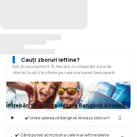
Cauți zboruri ieftine?
Ești în locul potrivit. În fiecare zi comparăm sute de
oferte ca să ți le oferim pe cele mai bune! Descoperă!
Întrebări frecvente despre Bangkok Airways
✔️ Unde operează Bangkok Airways zboruri?
✔️ Când puteți achiziționa cele mai ieftine bilete