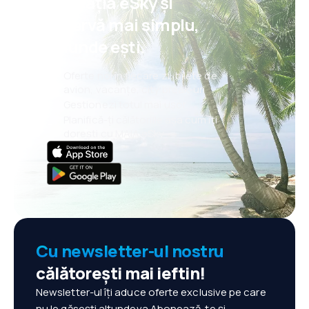
aplicația eSky și
rezervă mai simplu,
oriunde ești.
Oferte noi în fiecare zi: bilete de
avion, vacanțe, city break-uri
Gestionezi totul mai ușor
Planifică-ți călătoriile așa cum îți
dorești cu MAIA eSky
Cu newsletter-ul nostru
călătorești mai ieftin!
Newsletter-ul îți aduce oferte exclusive pe care
nu le găsești altundeva.Abonează-te și