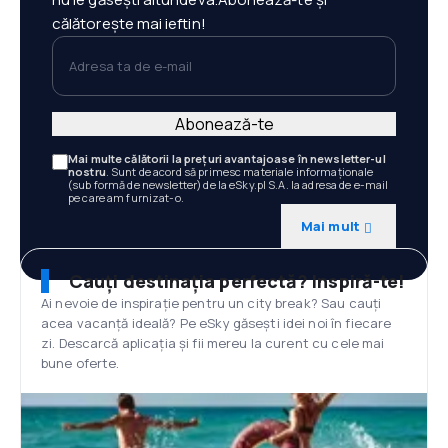
călătorește mai ieftin!
Adresa ta de e-mail
Abonează-te
Mai multe călătorii la prețuri avantajoase în newsletter-ul
nostru
. Sunt de acord să primesc materiale informaționale
(sub formă de newsletter) de la eSky.pl S.A. la adresa de e-mail
pe care am furnizat-o.
Mai mult
Cauți destinația perfectă? Inspiră-te!
Ai nevoie de inspirație pentru un city break? Sau cauți
acea vacanță ideală? Pe eSky găsești idei noi în fiecare
zi. Descarcă aplicația și fii mereu la curent cu cele mai
bune oferte.