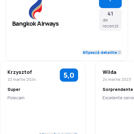
41
de
Bangkok Airways
recenzii
4,5
Personal
Afișează detaliile
4,5
Punctualitate
Krzysztof
Wilda
5,0
4,4
Rețeaua de conexiuni
22 martie 2024
24 martie 2023
Super
Sorprendente
3,9
Prețul biletelor
Polecam
Excelente servi
4,2
Confort în timpul călătoriei
5,0
Personal
Personal
4,4
Transportul bagajelor
5,0
Punctualitate
Punctualitate