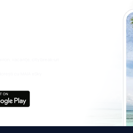
plicația eSky și
plu, oriunde
 avion, vacanțe, city break-uri
i dorești cu MAIA eSky