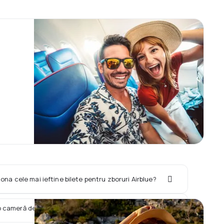
iona cele mai ieftine bilete pentru zboruri Airblue?
 o cameră de hotel împreună cu zborul Airblue?