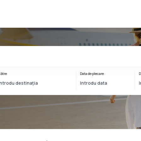
ătre
Data de plecare
D