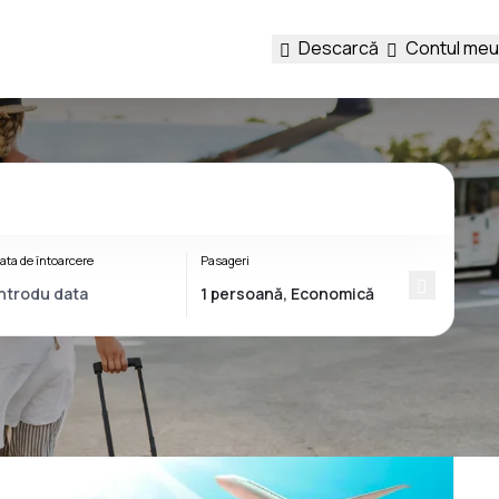
Descarcă
Contul meu
ata de întoarcere
Pasageri