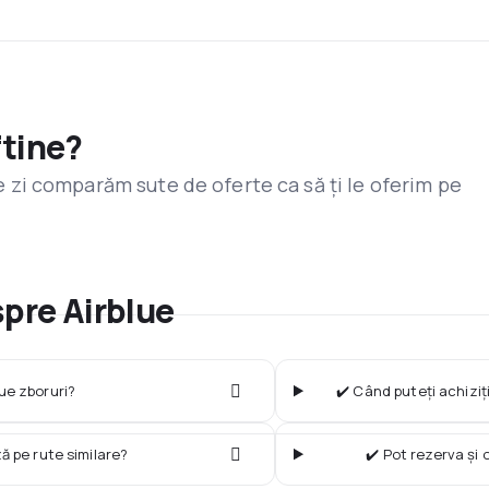
ftine?
are zi comparăm sute de oferte ca să ți le oferim pe
spre Airblue
ue zboruri?
✔️ Când puteți achiziț
ză pe rute similare?
✔️ Pot rezerva și