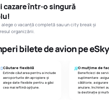
și cazare într-o singură
lu!
r: alege o vacanță completă sau un city break și
resul organizării.
peri bilete de avion pe eSk
Căutare flexibilă
O mulțime de faci
Extinde căutarea pentru a include
Beneficiezi de servic
aeroporturile din apropiere și
suplimentare: asigu
alege date flexibile pentru a găsi
călătorie, asigurare
cea mai ieftină opțiune.
anulare, închirieri a
la destinaţie și mult