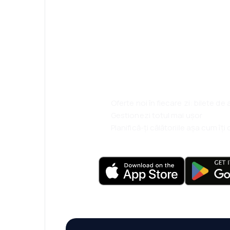
Psst! Descarcă a
rezervă mai sim
ești.
Oferte noi în fiecare zi: bilete de
Gestionezi totul mai ușor
Planifică-ți călătoriile așa cum îț