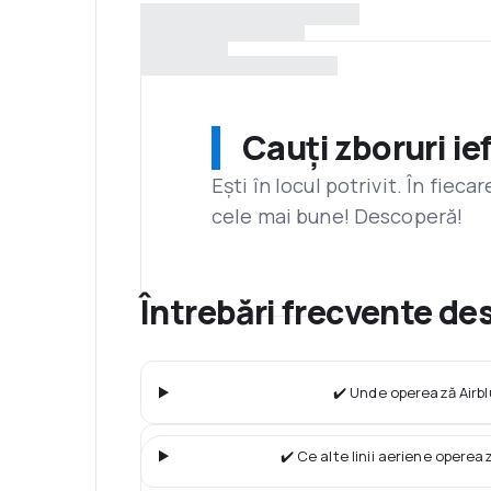
Cauți zboruri ie
Ești în locul potrivit. În fiec
cele mai bune! Descoperă!
Întrebări frecvente de
✔️ Unde operează Airbl
✔️ Ce alte linii aeriene operea