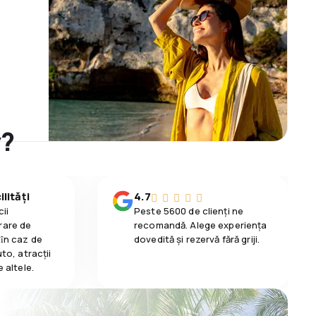
y?
lități
4.7
ii
Peste 5600 de clienți ne
rare de
recomandă. Alege experiența
 ȋn caz de
dovedită și rezervă fără griji.
uto, atracții
e altele.