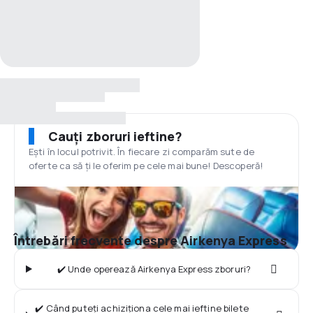
Cauți zboruri ieftine?
Ești în locul potrivit. În fiecare zi comparăm sute de
oferte ca să ți le oferim pe cele mai bune! Descoperă!
Întrebări frecvente despre Airkenya Express
✔️ Unde operează Airkenya Express zboruri?
✔️ Când puteți achiziționa cele mai ieftine bilete