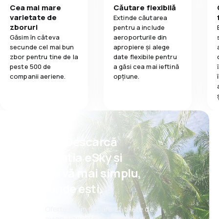
Cea mai mare
Căutare flexibilă
varietate de
Extinde căutarea
zboruri
pentru a include
Găsim în câteva
aeroporturile din
secunde cel mai bun
apropiere și alege
zbor pentru tine de la
date flexibile pentru
peste 500 de
a găsi cea mai ieftină
companii aeriene.
opțiune.
Psst! Descarcă
aplicația eSky și
rezervă mai simplu,
oriunde ești.
Oferte noi în fiecare zi: bilete de
avion, vacanțe, city break-uri