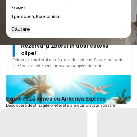
Pasageri
Căutare
Rezervă-ți zborul în doar câteva
clipe!
Folosește motorul de căutare de mai sus. Spune-ne unde
și când vrei să zbori, iar noi ne ocupăm de rest.
Explorează lumea cu Airkenya Express
Descoperă destinațiile preferate ale comunității noastre