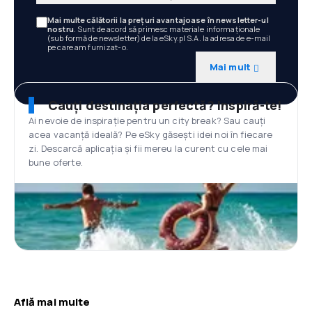
Mai multe călătorii la prețuri avantajoase în newsletter-ul
nostru
. Sunt de acord să primesc materiale informaționale
(sub formă de newsletter) de la eSky.pl S.A. la adresa de e-mail
pe care am furnizat-o.
Mai mult
Cauți destinația perfectă? Inspiră-te!
Ai nevoie de inspirație pentru un city break? Sau cauți
acea vacanță ideală? Pe eSky găsești idei noi în fiecare
zi. Descarcă aplicația și fii mereu la curent cu cele mai
bune oferte.
Află mai multe