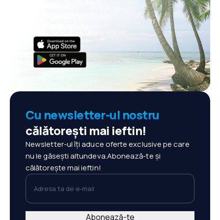
Gestionezi totul mai ușor
Planifică-ți călătoriile așa cum îți
dorești cu MAIA eSky
Cu newsletter-ul nostru
călătorești mai ieftin!
Newsletter-ul îți aduce oferte exclusive pe care
nu le găsești altundeva.Abonează-te și
călătorește mai ieftin!
Adresa ta de e-mail
Abonează-te