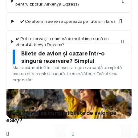
pentru zboruri Airkenya Express?
✔️ Ce alte linii aeriene operează pe rute similare?
✔️ Pot rezerva și o cameră de hotel împreună cu
zborul Airkenya Express?
Bilete de avion și cazare într-o
singură rezervare? Simplu!
Mai rapid, mai ieftin, mai ușor: alege o vacanță completă
sau un city break și bucură-te de călătorie fără stresul
organizării.
De ce merită să cumperi bilete de avion pe
eSky?