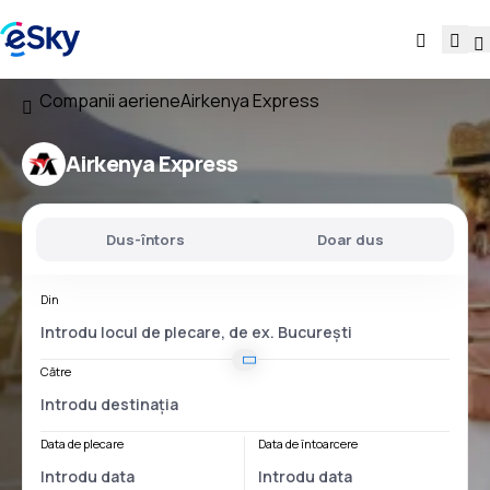
Companii aeriene
Airkenya Express
Airkenya Express
Dus-întors
Doar dus
Din
Către
Data de plecare
Data de întoarcere