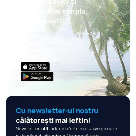
aplicația eSky și
rezervă mai simplu,
oriunde ești.
Oferte noi în fiecare zi: bilete de
avion, vacanțe, city break-uri
Gestionezi totul mai ușor
Planifică-ți călătoriile așa cum îți
dorești cu MAIA eSky
Cu newsletter-ul nostru
călătorești mai ieftin!
Newsletter-ul îți aduce oferte exclusive pe care
nu le găsești altundeva.Abonează-te și