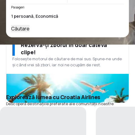
Pasageri
Căutare
Rezervă-ți zborul în doar câteva
clipe!
Folosește motorul de căutare de mai sus. Spune-ne unde
și când vrei să zbori, iar noi ne ocupăm de rest.
Explorează lumea cu Croatia Airlines
Descoperă destinațiile preferate ale comunității noastre