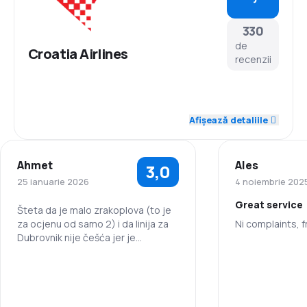
330
de
Croatia Airlines
recenzii
4,7
Personal
Afișează detaliile
4,2
Punctualitate
Ahmet
Ales
3,0
4,1
Rețeaua de conexiuni
25 ianuarie 2026
4 noiembrie 202
Great service
3,5
Prețul biletelor
Šteta da je malo zrakoplova (to je
za ocjenu od samo 2) i da linija za
Ni complaints, fr
Dubrovnik nije češća jer je
4,1
Confort în timpul călătoriei
popunjenost izvanredna, a time i
Personal
njezina profitabilnost. Karte su
4,4
preskupe u kontekstu činjenice da
Transportul bagajelor
Punctualitate
je, kod kupovine tri mjeseca prije
leta, povratna Duborvnik-Zagreb