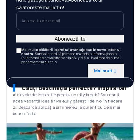
călătorește mai ieftin!
Adresa ta de e-mail
Abonează-te
Mai multe călătorii la prețuri avantajoase în newsletter-ul
nostru
. Sunt de acord să primesc materiale informaționale
(sub formă de newsletter) de la eSky.pl S.A. la adresa de e-mail
pe care am furnizat-o.
Mai mult
Cauți destinația perfectă? Inspiră-te!
Ai nevoie de inspirație pentru un city break? Sau cauți
acea vacanță ideală? Pe eSky găsești idei noi în fiecare
zi. Descarcă aplicația și fii mereu la curent cu cele mai
bune oferte.