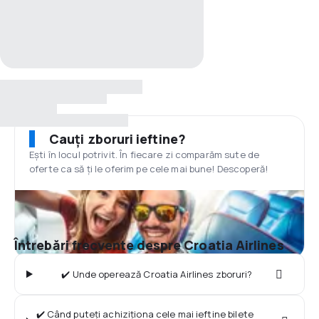
Cauți zboruri ieftine?
Ești în locul potrivit. În fiecare zi comparăm sute de
oferte ca să ți le oferim pe cele mai bune! Descoperă!
Întrebări frecvente despre Croatia Airlines
✔️ Unde operează Croatia Airlines zboruri?
✔️ Când puteți achiziționa cele mai ieftine bilete