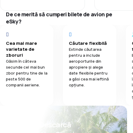
3,2
Mâncare
130 €, a međunarodna do Barcelone
Rețeaua de c
ili Kopenhagena (tri do četiri puta
De ce merită să cumperi bilete de avion pe
veća udaljenost) samo 50-60 €,
eSky?
Prețul biletelo
znači tri puta manje!
Confort în tim
Cea mai mare
Căutare flexibilă
varietate de
Transportul b
Extinde căutarea
zboruri
pentru a include
Găsim în câteva
aeroporturile din
Mâncare
secunde cel mai bun
apropiere și alege
zbor pentru tine de la
date flexibile pentru
peste 500 de
a găsi cea mai ieftină
companii aeriene.
opțiune.
Psst! Descarcă