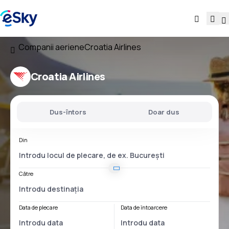
Companii aeriene
Croatia Airlines
Croatia Airlines
Dus-întors
Doar dus
Din
Către
Data de plecare
Data de întoarcere