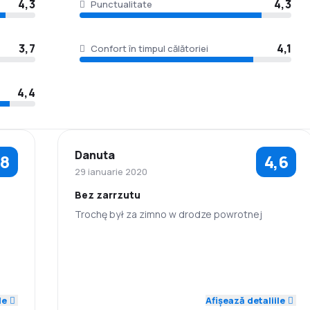
4,3
4,3
Punctualitate
3,7
4,1
Confort în timpul călătoriei
4,4
Danuta
,8
4,6
29 ianuarie 2020
Bez zarrzutu
Trochę był za zimno w drodze powrotnej
3,0
5,0
5,0
Personal
Punctualitate
Rețeaua de
3,0
3,0
Prețul biletelor
5,0
conexiuni
le
Afișează detaliile