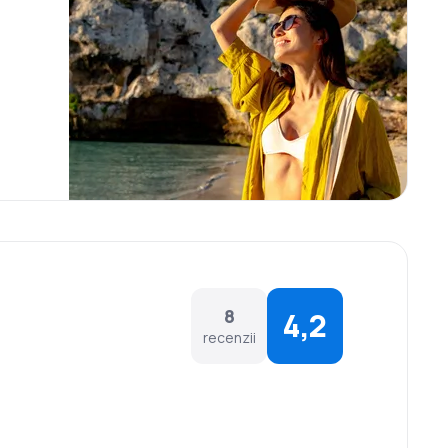
8
4,2
recenzii