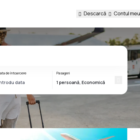
Descarcă
Contul meu
ata de întoarcere
Pasageri