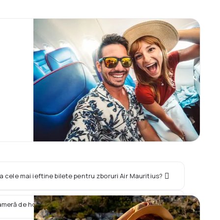
a cele mai ieftine bilete pentru zboruri Air Mauritius?
cameră de hotel împreună cu zborul Air Mauritius?