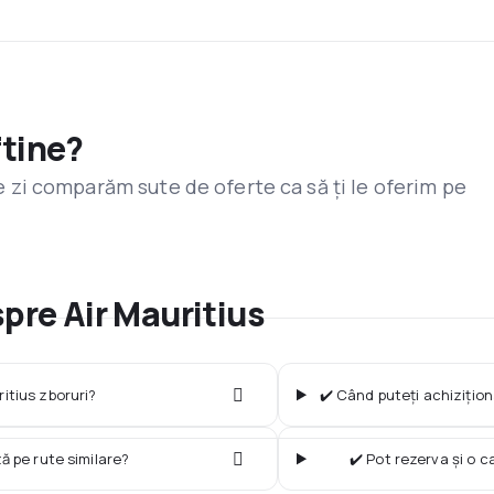
ftine?
are zi comparăm sute de oferte ca să ți le oferim pe
spre Air Mauritius
itius zboruri?
✔️ Când puteți achizițion
ză pe rute similare?
✔️ Pot rezerva și o 