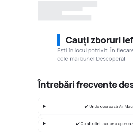
Cauți zboruri ie
Ești în locul potrivit. În fiec
cele mai bune! Descoperă!
Întrebări frecvente de
✔️ Unde operează Air Maur
✔️ Ce alte linii aeriene operea