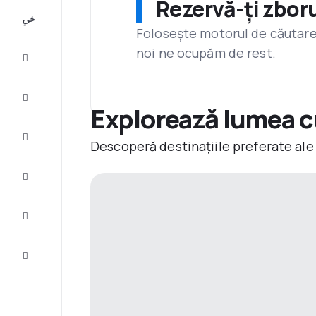
Rezervă-ți zboru
All-
inclusive
Folosește motorul de căutare 
noi ne ocupăm de rest.
City
Break
Cazare
Explorează lumea c
Oferte
Descoperă destinațiile preferate ale
Finalizează
călătoria
Inspiraţie şi
recomandări
Servicii
clienți