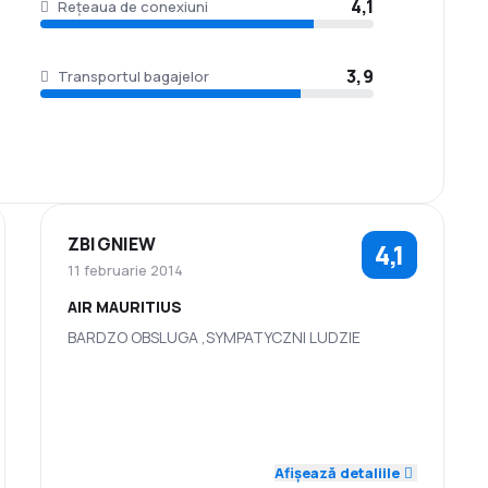
4,1
Rețeaua de conexiuni
3,9
Transportul bagajelor
ZBIGNIEW
4,1
11 februarie 2014
AIR MAURITIUS
BARDZO OBSLUGA ,SYMPATYCZNI LUDZIE
4,0
4,0
Personal
Punctualitate
Rețeaua de
4,0
Prețul biletelor
4,0
conexiuni
Afișează detaliile