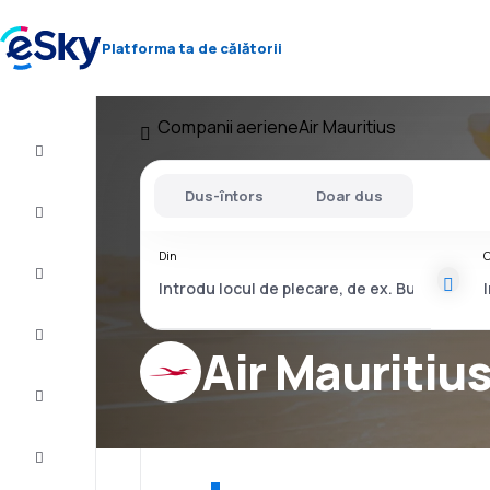
Platforma ta de călătorii
Companii aeriene
Air Mauritius
Zbor+Hotel
Dus-întors
Doar dus
Bilete
de
avion
Din
C
Vacanţe
Vară
2026
Air Mauritiu
Iarnă
2026/27
Last
minute