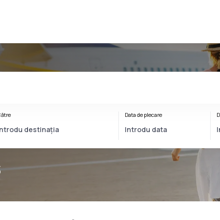
ătre
Data de plecare
D
s