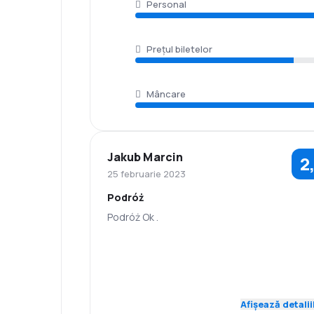
Personal
Prețul biletelor
Mâncare
Jakub Marcin
2
25 februarie 2023
Podróż
Podróż Ok .
3,0
Personal
Punctualitate
Rețeaua de
Prețul biletelor
2,0
conexiuni
Afișează detalii