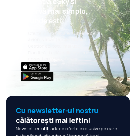
aplicația eSky și
rezervă mai simplu,
oriunde ești.
Oferte noi în fiecare zi: bilete de
avion, vacanțe, city break-uri
Gestionezi totul mai ușor
Planifică-ți călătoriile așa cum îți
dorești cu MAIA eSky
Cu newsletter-ul nostru
călătorești mai ieftin!
Newsletter-ul îți aduce oferte exclusive pe care
nu le găsești altundeva.Abonează-te și