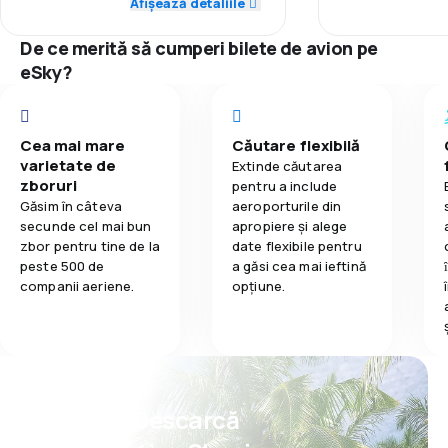
Afișează detaliile
2,3
Mâncare
2,0
Punctualitate
Confort în tim
De ce merită să cumperi bilete de avion pe
1,0
Rețeaua de conexiuni
eSky?
Transportul b
3,0
Prețul biletelor
Mâncare
Cea mai mare
Căutare flexibilă
1,0
Confort în timpul călătoriei
varietate de
Extinde căutarea
zboruri
pentru a include
3,0
Transportul bagajelor
Găsim în câteva
aeroporturile din
secunde cel mai bun
apropiere și alege
zbor pentru tine de la
date flexibile pentru
1,0
Mâncare
peste 500 de
a găsi cea mai ieftină
companii aeriene.
opțiune.
Psst! Descarcă