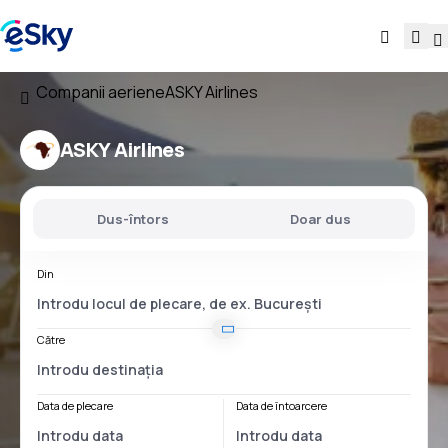
Companii aeriene
ASKY Airlines
ASKY Airlines
Dus-întors
Doar dus
Din
Către
Data de plecare
Data de întoarcere