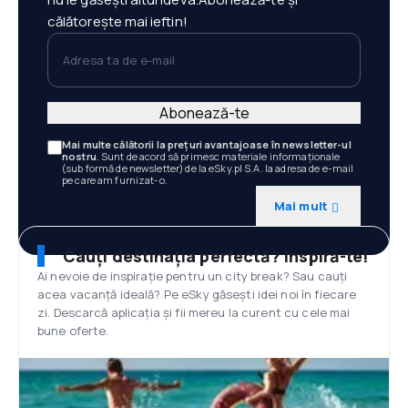
călătorește mai ieftin!
Adresa ta de e-mail
Abonează-te
Mai multe călătorii la prețuri avantajoase în newsletter-ul
nostru
. Sunt de acord să primesc materiale informaționale
(sub formă de newsletter) de la eSky.pl S.A. la adresa de e-mail
pe care am furnizat-o.
Mai mult
Cauți destinația perfectă? Inspiră-te!
Ai nevoie de inspirație pentru un city break? Sau cauți
acea vacanță ideală? Pe eSky găsești idei noi în fiecare
zi. Descarcă aplicația și fii mereu la curent cu cele mai
bune oferte.