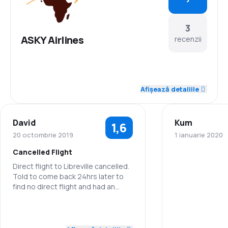
3
ASKY Airlines
recenzii
2,7
Personal
Afișează detaliile
3,0
Punctualitate
David
Kum
1,6
2,0
Rețeaua de conexiuni
20 octombrie 2019
1 ianuarie 2020
Cancelled Flight
3,0
Prețul biletelor
Direct flight to Libreville cancelled.
Personal
Told to come back 24hrs later to
2,3
Confort în timpul călătoriei
find no direct flight and had an
Punctualitate
additional 2 x stops which meant
3,3
we would not reach our destination
Transportul bagajelor
1,0
Personal
in time
Rețeaua de c