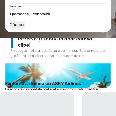
Pasageri
Căutare
Rezervă-ți zborul în doar câteva
clipe!
Folosește motorul de căutare de mai sus. Spune-ne unde
și când vrei să zbori, iar noi ne ocupăm de rest.
Explorează lumea cu ASKY Airlines
Descoperă destinațiile preferate ale comunității noastre