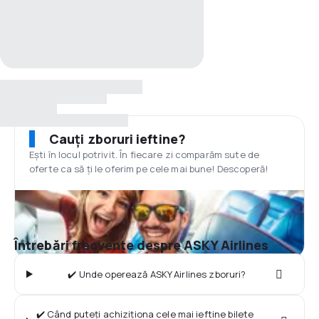
Cauți zboruri ieftine?
Ești în locul potrivit. În fiecare zi comparăm sute de
oferte ca să ți le oferim pe cele mai bune! Descoperă!
Întrebări frecvente despre ASKY Airlines
✔️ Unde operează ASKY Airlines zboruri?
✔️ Când puteți achiziționa cele mai ieftine bilete