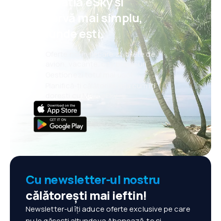
aplicația eSky și
rezervă mai simplu,
oriunde ești.
Oferte noi în fiecare zi: bilete de
avion, vacanțe, city break-uri
Gestionezi totul mai ușor
Planifică-ți călătoriile așa cum îți
dorești cu MAIA eSky
Cu newsletter-ul nostru
călătorești mai ieftin!
Newsletter-ul îți aduce oferte exclusive pe care
nu le găsești altundeva.Abonează-te și