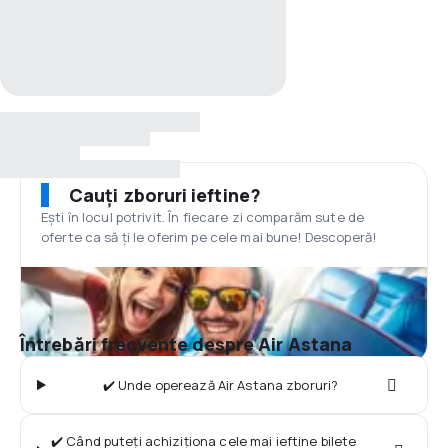
Cauți zboruri ieftine?
Ești în locul potrivit. În fiecare zi comparăm sute de
oferte ca să ți le oferim pe cele mai bune! Descoperă!
Întrebări frecvente despre Air Astana
✔️ Unde operează Air Astana zboruri?
✔️ Când puteți achiziționa cele mai ieftine bilete