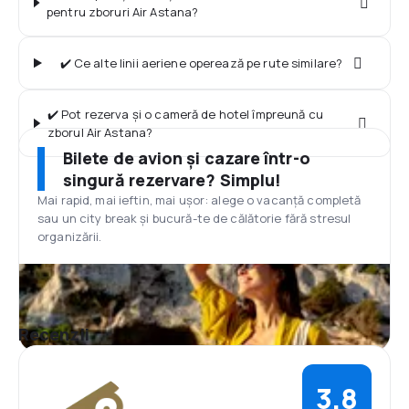
pentru zboruri Air Astana?
✔️ Ce alte linii aeriene operează pe rute similare?
✔️ Pot rezerva și o cameră de hotel împreună cu
zborul Air Astana?
Bilete de avion și cazare într-o
singură rezervare? Simplu!
Mai rapid, mai ieftin, mai ușor: alege o vacanță completă
sau un city break și bucură-te de călătorie fără stresul
organizării.
Recenzii
3,8