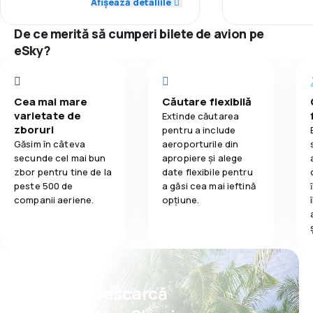
Rețeaua de c
Afișează detaliile
3,7
Mâncare
4,0
Rețeaua de conexiuni
De ce merită să cumperi bilete de avion pe
Prețul biletelo
eSky?
3,0
Prețul biletelor
Confort în tim
1,0
Confort în timpul călătoriei
Cea mai mare
Căutare flexibilă
Transportul b
varietate de
Extinde căutarea
4,0
zboruri
Transportul bagajelor
pentru a include
Mâncare
Găsim în câteva
aeroporturile din
secunde cel mai bun
apropiere și alege
2,0
Mâncare
zbor pentru tine de la
date flexibile pentru
peste 500 de
a găsi cea mai ieftină
companii aeriene.
opțiune.
Psst! Descarcă