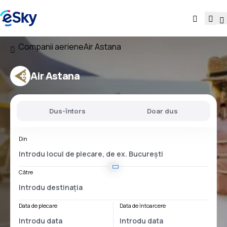
Companii aeriene
Air Astana
Air Astana
Dus-întors
Doar dus
Din
Către
Data de plecare
Data de întoarcere