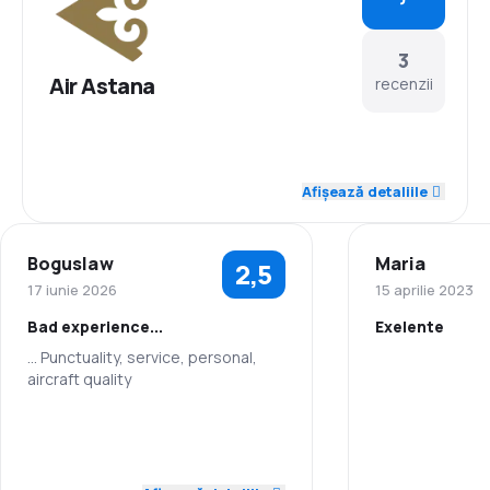
3
Air Astana
recenzii
3,7
Personal
Afișează detaliile
3,7
Punctualitate
Boguslaw
Maria
2,5
4,3
Rețeaua de conexiuni
17 iunie 2026
15 aprilie 2023
Bad experience...
Exelente
3,3
Prețul biletelor
... Punctuality, service, personal,
aircraft quality
Personal
3,3
Confort în timpul călătoriei
2,0
Personal
Punctualitate
4,3
Transportul bagajelor
2,0
Punctualitate