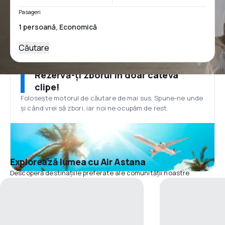
Pasageri
Căutare
Rezervă-ți zborul în doar câteva
clipe!
Folosește motorul de căutare de mai sus. Spune-ne unde
și când vrei să zbori, iar noi ne ocupăm de rest.
Explorează lumea cu Air Astana
Descoperă destinațiile preferate ale comunității noastre