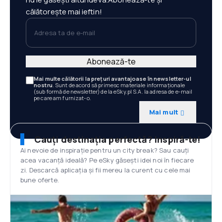
călătorește mai ieftin!
Adresa ta de e-mail
Abonează-te
Mai multe călătorii la prețuri avantajoase în newsletter-ul
nostru
. Sunt de acord să primesc materiale informaționale
(sub formă de newsletter) de la eSky.pl S.A. la adresa de e-mail
pe care am furnizat-o.
Mai mult
Cauți destinația perfectă? Inspiră-te!
Ai nevoie de inspirație pentru un city break? Sau cauți
acea vacanță ideală? Pe eSky găsești idei noi în fiecare
zi. Descarcă aplicația și fii mereu la curent cu cele mai
bune oferte.