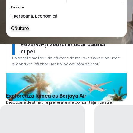
Pasageri
Căutare
Rezervă-ți zborul în doar câteva
clipe!
Folosește motorul de căutare de mai sus. Spune-ne unde
și când vrei să zbori, iar noi ne ocupăm de rest.
Explorează lumea cu Berjaya Air
Descoperă destinațiile preferate ale comunității noastre