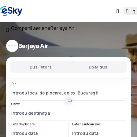
Companii aeriene
Berjaya Air
Berjaya Air
Dus-întors
Doar dus
Din
Către
Data de plecare
Data de întoarcere