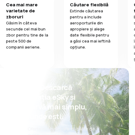
Cea mai mare
Căutare flexibilă
varietate de
Extinde căutarea
zboruri
pentru a include
Găsim în câteva
aeroporturile din
secunde cel mai bun
apropiere și alege
zbor pentru tine de la
date flexibile pentru
peste 500 de
a găsi cea mai ieftină
companii aeriene.
opțiune.
Psst! Descarcă
aplicația eSky și
rezervă mai simplu,
oriunde ești.
Oferte noi în fiecare zi: bilete de
avion, vacanțe, city break-uri