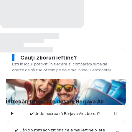
Cauți zboruri ieftine?
Ești în locul potrivit. În fiecare zi comparăm sute de
oferte ca să ți le oferim pe cele mai bune! Descoperă!
Întrebări frecvente despre Berjaya Air
✔️ Unde operează Berjaya Air zboruri?
✔️ Când puteți achiziționa cele mai ieftine bilete