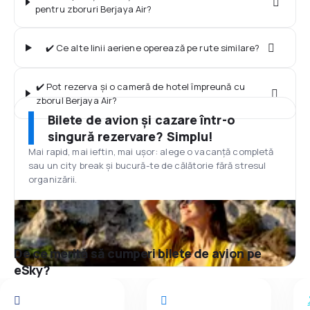
pentru zboruri Berjaya Air?
✔️ Ce alte linii aeriene operează pe rute similare?
✔️ Pot rezerva și o cameră de hotel împreună cu
zborul Berjaya Air?
Bilete de avion și cazare într-o
singură rezervare? Simplu!
Mai rapid, mai ieftin, mai ușor: alege o vacanță completă
sau un city break și bucură-te de călătorie fără stresul
organizării.
De ce merită să cumperi bilete de avion pe
eSky?