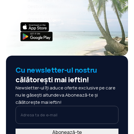
Gestionezi totul mai ușor
Planifică-ți călătoriile așa cum îți
dorești cu MAIA eSky
Cu newsletter-ul nostru
călătorești mai ieftin!
Newsletter-ul îți aduce oferte exclusive pe care
nu le găsești altundeva.Abonează-te și
călătorește mai ieftin!
Adresa ta de e-mail
Abonează-te