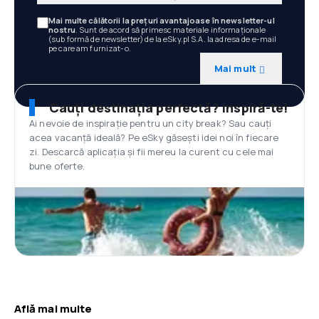
Mai multe călătorii la prețuri avantajoase în newsletter-ul
nostru
. Sunt de acord să primesc materiale informaționale
(sub formă de newsletter) de la eSky.pl S.A. la adresa de e-mail
pe care am furnizat-o.
Mai mult
Cauți destinația perfectă? Inspiră-te!
Ai nevoie de inspirație pentru un city break? Sau cauți
acea vacanță ideală? Pe eSky găsești idei noi în fiecare
zi. Descarcă aplicația și fii mereu la curent cu cele mai
bune oferte.
Află mai multe