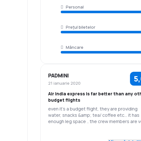
Personal
Prețul biletelor
Mâncare
PADMINI
5
21 ianuarie 2020
Air India express is far better than any ot
budget flights
even it’s a budget flight, they are providing
water, snacks &amp; tea/ coffee etc... it has
enough leg space .. the crew members are v
friendly... even the pilots announcements ar
also in an interesting way 👍thank you Air IND
5,0
Personal
Punctualitate
Express👍