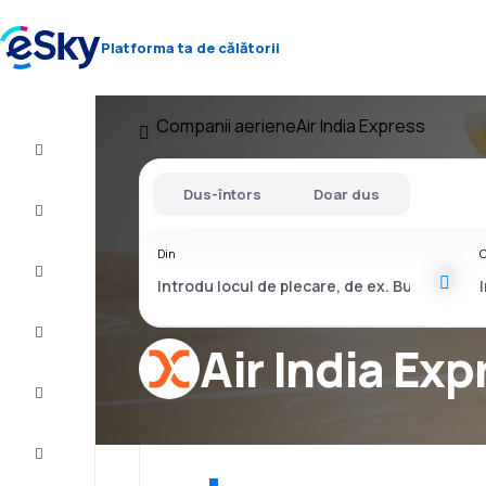
Platforma ta de călătorii
Companii aeriene
Air India Express
Zbor+Hotel
Dus-întors
Doar dus
Bilete
de
avion
Din
C
Vacanţe
Vară
2026
Air India Exp
Iarnă
2026/27
Last
minute