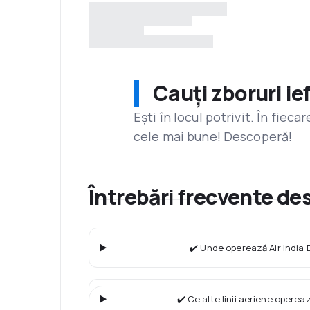
Cauți zboruri ie
Ești în locul potrivit. În fiec
cele mai bune! Descoperă!
Întrebări frecvente de
✔️ Unde operează Air India 
✔️ Ce alte linii aeriene operea