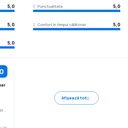
5,0
5,0
Punctualitate
5,0
5,0
Confort în timpul călătoriei
5,0
,0
her
Afișează tot
ery
e
IA
5,0