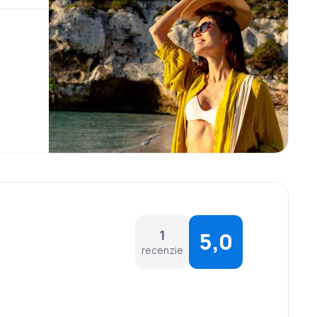
1
5,0
recenzie