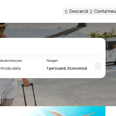
Descarcă
Contul meu
ata de întoarcere
Pasageri