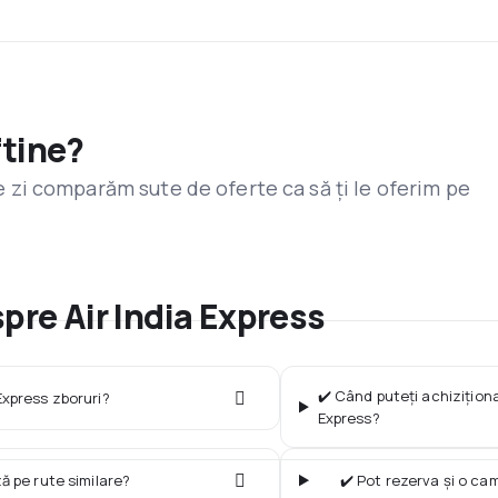
ftine?
are zi comparăm sute de oferte ca să ți le oferim pe
spre Air India Express
✔️ Când puteți achiziționa
Express zboruri?
Express?
ză pe rute similare?
✔️ Pot rezerva și o ca