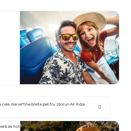
 cele mai ieftine bilete pentru zboruri Air India
meră de hotel împreună cu zborul Air India Express?