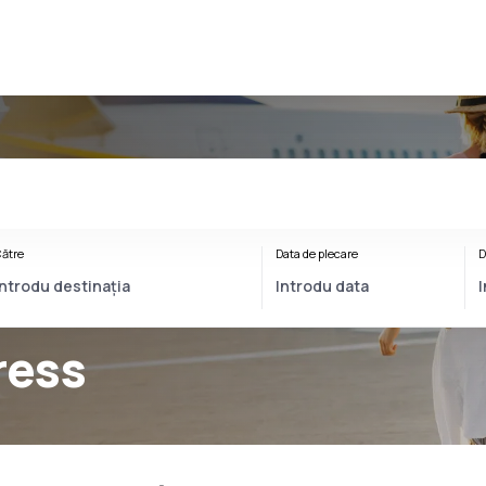
ătre
Data de plecare
D
ress