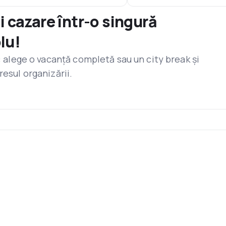
și cazare într-o singură
lu!
r: alege o vacanță completă sau un city break și
resul organizării.
s