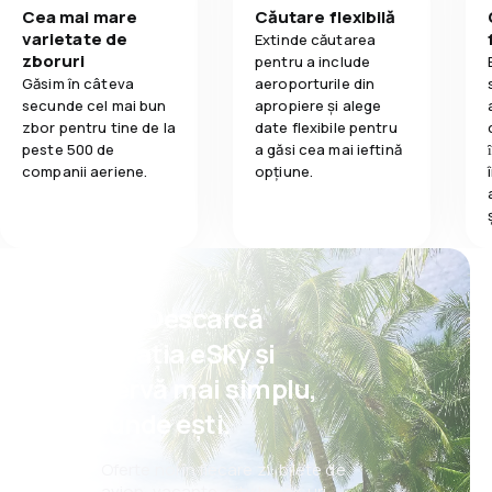
Cea mai mare
Căutare flexibilă
varietate de
Extinde căutarea
zboruri
pentru a include
Găsim în câteva
aeroporturile din
secunde cel mai bun
apropiere și alege
zbor pentru tine de la
date flexibile pentru
peste 500 de
a găsi cea mai ieftină
companii aeriene.
opțiune.
Psst! Descarcă
aplicația eSky și
rezervă mai simplu,
oriunde ești.
Oferte noi în fiecare zi: bilete de
avion, vacanțe, city break-uri