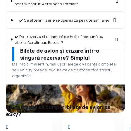
pentru zboruri Aerolineas Estelar?
✔️ Ce alte linii aeriene operează pe rute similare?
✔️ Pot rezerva și o cameră de hotel împreună cu
zborul Aerolineas Estelar?
Bilete de avion și cazare într-o
singură rezervare? Simplu!
Mai rapid, mai ieftin, mai ușor: alege o vacanță completă
sau un city break și bucură-te de călătorie fără stresul
organizării.
De ce merită să cumperi bilete de avion pe
eSky?