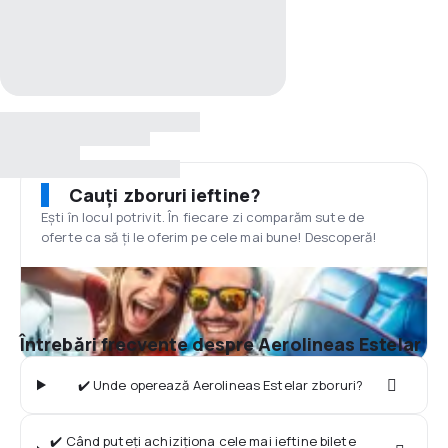
Cauți zboruri ieftine?
Ești în locul potrivit. În fiecare zi comparăm sute de
oferte ca să ți le oferim pe cele mai bune! Descoperă!
Întrebări frecvente despre Aerolineas Estelar
✔️ Unde operează Aerolineas Estelar zboruri?
✔️ Când puteți achiziționa cele mai ieftine bilete