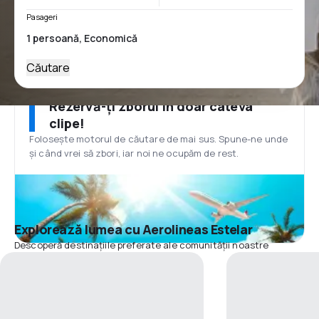
Pasageri
Căutare
Rezervă-ți zborul în doar câteva
clipe!
Folosește motorul de căutare de mai sus. Spune-ne unde
și când vrei să zbori, iar noi ne ocupăm de rest.
Explorează lumea cu Aerolineas Estelar
Descoperă destinațiile preferate ale comunității noastre