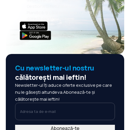
Gestionezi totul mai ușor
Planifică-ți călătoriile așa cum îți
dorești cu MAIA eSky
Cu newsletter-ul nostru
călătorești mai ieftin!
Newsletter-ul îți aduce oferte exclusive pe care
nu le găsești altundeva.Abonează-te și
călătorește mai ieftin!
Adresa ta de e-mail
Abonează-te