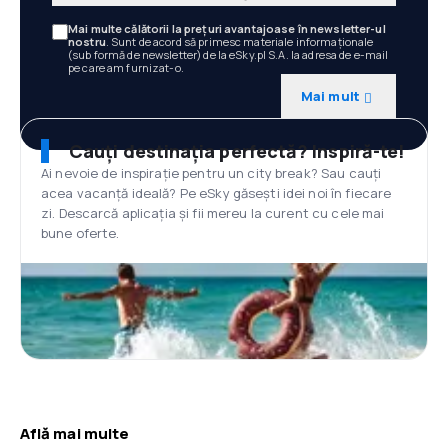
Mai multe călătorii la prețuri avantajoase în newsletter-ul
nostru
. Sunt de acord să primesc materiale informaționale
(sub formă de newsletter) de la eSky.pl S.A. la adresa de e-mail
pe care am furnizat-o.
Mai mult
Cauți destinația perfectă? Inspiră-te!
Ai nevoie de inspirație pentru un city break? Sau cauți
acea vacanță ideală? Pe eSky găsești idei noi în fiecare
zi. Descarcă aplicația și fii mereu la curent cu cele mai
bune oferte.
Află mai multe