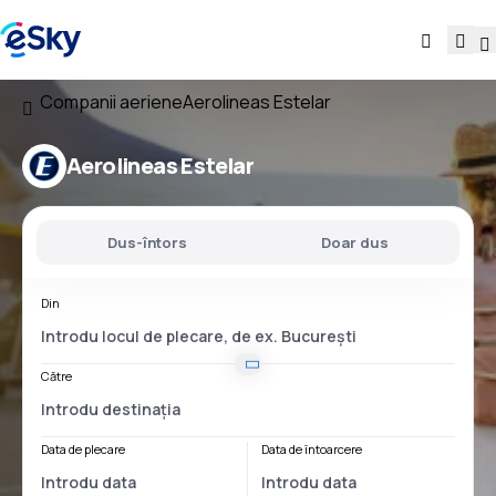
Companii aeriene
Aerolineas Estelar
Aerolineas Estelar
Dus-întors
Doar dus
Din
Către
Data de plecare
Data de întoarcere