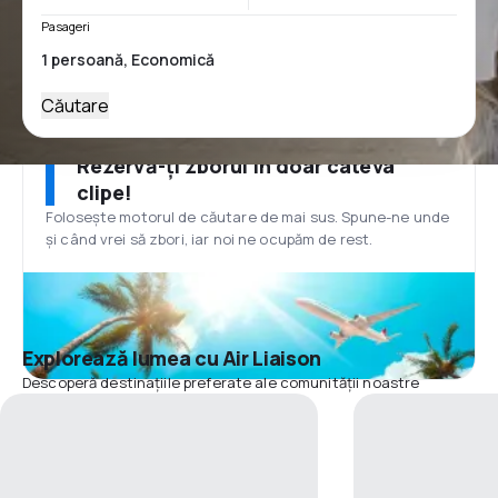
Pasageri
Căutare
Rezervă-ți zborul în doar câteva
clipe!
Folosește motorul de căutare de mai sus. Spune-ne unde
și când vrei să zbori, iar noi ne ocupăm de rest.
Explorează lumea cu Air Liaison
Descoperă destinațiile preferate ale comunității noastre