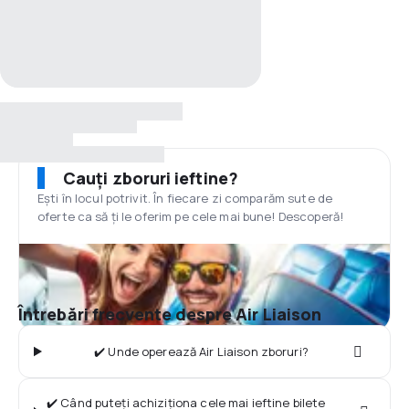
Cauți zboruri ieftine?
Ești în locul potrivit. În fiecare zi comparăm sute de
oferte ca să ți le oferim pe cele mai bune! Descoperă!
Întrebări frecvente despre Air Liaison
✔️ Unde operează Air Liaison zboruri?
✔️ Când puteți achiziționa cele mai ieftine bilete