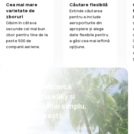
Cea mai mare
Căutare flexibilă
varietate de
Extinde căutarea
zboruri
pentru a include
Găsim în câteva
aeroporturile din
secunde cel mai bun
apropiere și alege
zbor pentru tine de la
date flexibile pentru
peste 500 de
a găsi cea mai ieftină
companii aeriene.
opțiune.
Psst! Descarcă
aplicația eSky și
rezervă mai simplu,
oriunde ești.
Oferte noi în fiecare zi: bilete de
avion, vacanțe, city break-uri