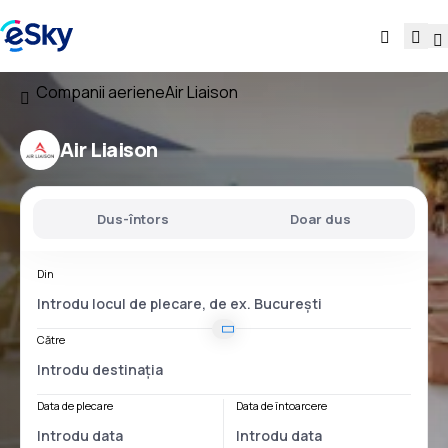
Companii aeriene
Air Liaison
Air Liaison
Dus-întors
Doar dus
Din
Către
Data de plecare
Data de întoarcere