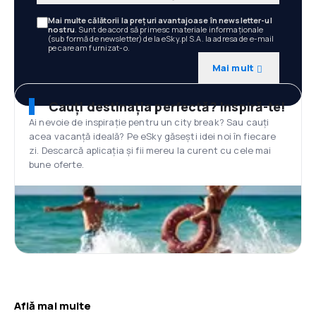
Mai multe călătorii la prețuri avantajoase în newsletter-ul
nostru
. Sunt de acord să primesc materiale informaționale
(sub formă de newsletter) de la eSky.pl S.A. la adresa de e-mail
pe care am furnizat-o.
Mai mult
Cauți destinația perfectă? Inspiră-te!
Ai nevoie de inspirație pentru un city break? Sau cauți
acea vacanță ideală? Pe eSky găsești idei noi în fiecare
zi. Descarcă aplicația și fii mereu la curent cu cele mai
bune oferte.
Află mai multe