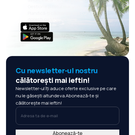
Gestionezi totul mai ușor
Planifică-ți călătoriile așa cum îți
dorești cu MAIA eSky
Cu newsletter-ul nostru
călătorești mai ieftin!
Newsletter-ul îți aduce oferte exclusive pe care
nu le găsești altundeva.Abonează-te și
călătorește mai ieftin!
Adresa ta de e-mail
Abonează-te