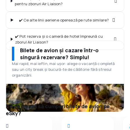
pentru zboruri Air Liaison?
✔️ Ce alte linii aeriene operează pe rute similare?
✔️ Pot rezerva și o cameră de hotel împreună cu
zborul Air Liaison?
Bilete de avion și cazare într-o
singură rezervare? Simplu!
Mai rapid, mai ieftin, mai ușor: alege o vacanță completă
sau un city break și bucură-te de călătorie fără stresul
organizării.
De ce merită să cumperi bilete de avion pe
eSky?