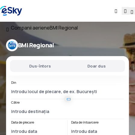
Companii aeriene
BMI Regional
BMI Regional
Dus-întors
Doar dus
Din
Către
Data de plecare
Data de întoarcere