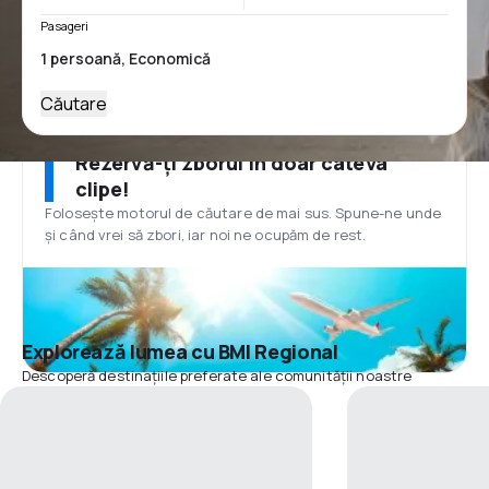
Pasageri
Căutare
Rezervă-ți zborul în doar câteva
clipe!
Folosește motorul de căutare de mai sus. Spune-ne unde
și când vrei să zbori, iar noi ne ocupăm de rest.
Explorează lumea cu BMI Regional
Descoperă destinațiile preferate ale comunității noastre