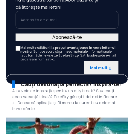
călătorește mai ieftin!
Adresa ta de e-mail
Abonează-te
Mai multe călătorii la prețuri avantajoase în newsletter-ul
nostru
. Sunt de acord să primesc materiale informaționale
(sub formă de newsletter) de la eSky.pl S.A. la adresa de e-mail
pe care am furnizat-o.
Mai mult
Cauți destinația perfectă? Inspiră-te!
Ai nevoie de inspirație pentru un city break? Sau cauți
acea vacanță ideală? Pe eSky găsești idei noi în fiecare
zi. Descarcă aplicația și fii mereu la curent cu cele mai
bune oferte.