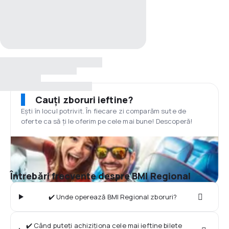
Cauți zboruri ieftine?
Ești în locul potrivit. În fiecare zi comparăm sute de
oferte ca să ți le oferim pe cele mai bune! Descoperă!
Întrebări frecvente despre BMI Regional
✔️ Unde operează BMI Regional zboruri?
✔️ Când puteți achiziționa cele mai ieftine bilete