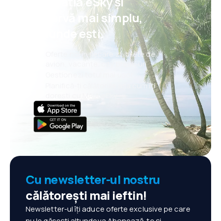
aplicația eSky și
rezervă mai simplu,
oriunde ești.
Oferte noi în fiecare zi: bilete de
avion, vacanțe, city break-uri
Gestionezi totul mai ușor
Planifică-ți călătoriile așa cum îți
dorești cu MAIA eSky
Cu newsletter-ul nostru
călătorești mai ieftin!
Newsletter-ul îți aduce oferte exclusive pe care
nu le găsești altundeva.Abonează-te și