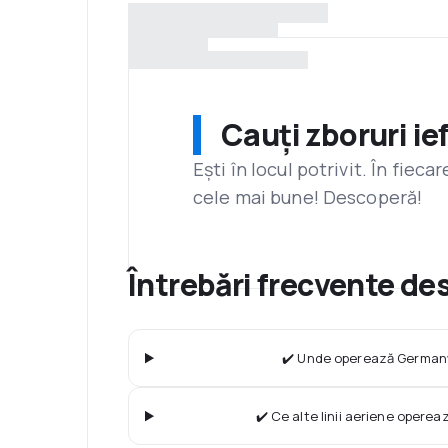
Cauți zboruri ie
Ești în locul potrivit. În fiec
cele mai bune! Descoperă!
Întrebări frecvente d
✔️ Unde operează German
✔️ Ce alte linii aeriene operea