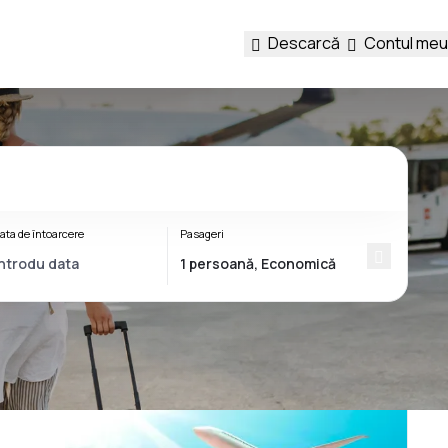
Descarcă
Contul meu
ata de întoarcere
Pasageri