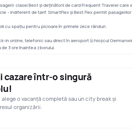
sagerii clasei Best și deținătorii de card Frequent Traveler care
rcle - indiferent de tarif. SmartFlex și Best Flex permit pasageri
ii cu spațiu pentru picioare în primele zece rânduri.
-in online, telefonic sau direct în aeroport (chioșcul Germanwi
u de 3 ore înaintea zborului.
ine 80 avioane inclusiv 57 aeronave Airbus A319-100 și Airbus 
nă internă Eurowings.
și cazare într-o singură
lu!
 este baza liniei aeriene Germanwings și este localizată la 17 k
 Germania, care operează zboruri de linie și low-cost. La termina
r: alege o vacanță completă sau un city break și
un supermarket, un restaurant și o cafenea.
resul organizării.
oare de la SKY Bistro și Shop Card. Mesele sunt preparate din pr
lasei Best le sunt oferite diferite tipuri de racoritoare și gustă