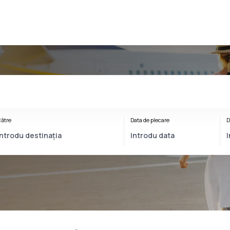
ătre
Data de plecare
D