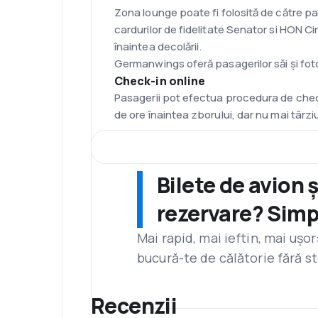
Zona lounge poate fi folosită de către pa
cardurilor de fidelitate Senator si HON Ci
înaintea decolării.
Germanwings oferă pasagerilor săi și fotol
Check-in online
Pasagerii pot efectua procedura de check
de ore înaintea zborului, dar nu mai târzi
Flotă
Din data de 3 decembrie Germanwings deț
controlate din Germania, compania aeria
Bilete de avion 
Hub
Aeroportul Cologne/ Bonn
rezervare? Simp
Aeroportul Internațional din Cologne/Bonn
este al șaselea cel mai mare aeroport din
Mai rapid, mai ieftin, mai ușo
închiriat mașini, un magazin duty-free, 
bucură-te de călătorie fără st
Mese
Pasagerii pot cumpăra gustări și răcorit
Recenzii
depinde de clasele tarifare. Pasagerilor c