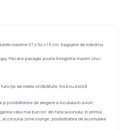
iunile maxime 57 x 54 x 15 cm, bagajele de mână nu
gaj. Fiecare pasager poate înregistra maxim cinci
funcție de milele străbătute, însă nu există
și posibilitatea de alegere a loculului in avion.
rea celui mai bun loc din fața avionului, în primul
t, accesul la zone lounge, posibilitatea de acumulare