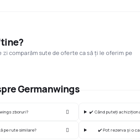
ftine?
are zi comparăm sute de oferte ca să ți le oferim pe
espre Germanwings
wings zboruri?
✔️ Când puteți achizițion
ză pe rute similare?
✔️ Pot rezerva și o 