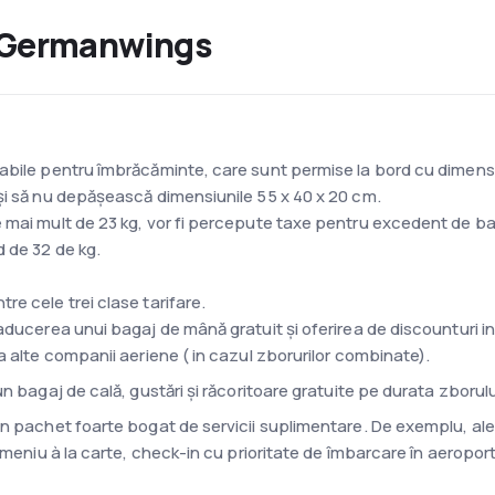
e Germanwings
iabile pentru îmbrăcăminte, care sunt permise la bord cu dimens
și să nu depășească dimensiunile 55 x 40 x 20 cm.
 mai mult de 23 kg, vor fi percepute taxe pentru excedent de ba
 de 32 de kg.
e cele trei clase tarifare.
aducerea unui bagaj de mână gratuit și oferirea de discounturi in 
a alte companii aeriene ( in cazul zborurilor combinate).
 bagaj de cală, gustări și răcoritoare gratuite pe durata zborului 
n pachet foarte bogat de servicii suplimentare. De exemplu, alege
 meniu à la carte, check-in cu prioritate de îmbarcare în aeropor