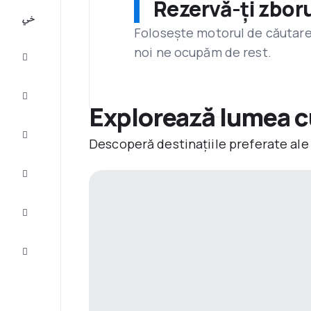
Rezervă-ți zboru
All-
inclusive
Folosește motorul de căutare 
noi ne ocupăm de rest.
City
Break
Cazare
Explorează lumea 
Oferte
Descoperă destinațiile preferate ale
Finalizează
călătoria
Inspiraţie şi
recomandări
Servicii
clienți