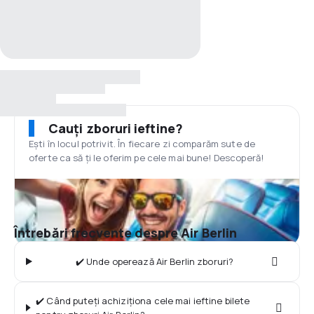
Cauți zboruri ieftine?
Ești în locul potrivit. În fiecare zi comparăm sute de
oferte ca să ți le oferim pe cele mai bune! Descoperă!
Întrebări frecvente despre Air Berlin
✔️ Unde operează Air Berlin zboruri?
✔️ Când puteți achiziționa cele mai ieftine bilete