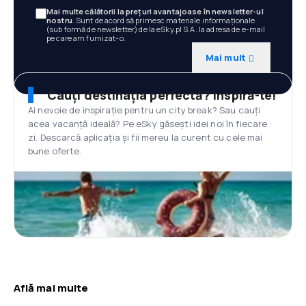
Mai multe călătorii la prețuri avantajoase în newsletter-ul
nostru
. Sunt de acord să primesc materiale informaționale
(sub formă de newsletter) de la eSky.pl S.A. la adresa de e-mail
pe care am furnizat-o.
Mai mult
Cauți destinația perfectă? Inspiră-te!
Ai nevoie de inspirație pentru un city break? Sau cauți
acea vacanță ideală? Pe eSky găsești idei noi în fiecare
zi. Descarcă aplicația și fii mereu la curent cu cele mai
bune oferte.
Află mai multe