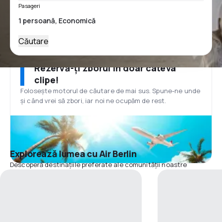
Pasageri
Căutare
Rezervă-ți zborul în doar câteva
clipe!
Folosește motorul de căutare de mai sus. Spune-ne unde
și când vrei să zbori, iar noi ne ocupăm de rest.
Explorează lumea cu Air Berlin
Descoperă destinațiile preferate ale comunității noastre