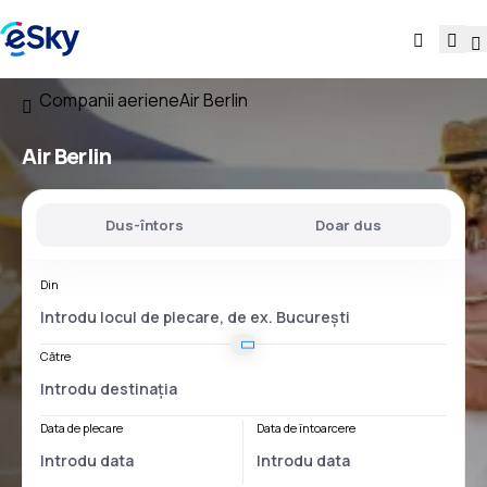
Companii aeriene
Air Berlin
Air Berlin
Dus-întors
Doar dus
Din
Către
Data de plecare
Data de întoarcere