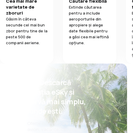
Cea mai mare
Căutare flexibilă
varietate de
Extinde căutarea
zboruri
pentru a include
Găsim în câteva
aeroporturile din
secunde cel mai bun
apropiere și alege
zbor pentru tine de la
date flexibile pentru
peste 500 de
a găsi cea mai ieftină
companii aeriene.
opțiune.
Psst! Descarcă
aplicația eSky și
rezervă mai simplu,
oriunde ești.
Oferte noi în fiecare zi: bilete de
avion, vacanțe, city break-uri