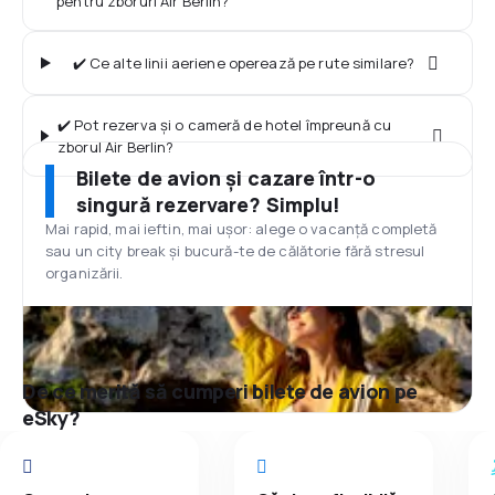
pentru zboruri Air Berlin?
✔️ Ce alte linii aeriene operează pe rute similare?
✔️ Pot rezerva și o cameră de hotel împreună cu
zborul Air Berlin?
Bilete de avion și cazare într-o
singură rezervare? Simplu!
Mai rapid, mai ieftin, mai ușor: alege o vacanță completă
sau un city break și bucură-te de călătorie fără stresul
organizării.
De ce merită să cumperi bilete de avion pe
eSky?