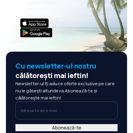
Gestionezi totul mai ușor
Planifică-ți călătoriile așa cum îți
dorești cu MAIA eSky
Cu newsletter-ul nostru
călătorești mai ieftin!
Newsletter-ul îți aduce oferte exclusive pe care
nu le găsești altundeva.Abonează-te și
călătorește mai ieftin!
Adresa ta de e-mail
Abonează-te