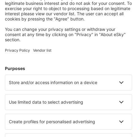
Cazarea preferată
Alege din peste 1,3 mil. de opţiuni: hoteluri, cabane,
apartamente și altele.
Cele mai căutate cazări de către utilizatorii eSky
Cazare în Egipt - Orașe populare
Cazare în Gizah
Cazare în Cairo
Cazare în Hurghada
Cazare în Alamein
Cazare în 6th Of October City
Cazare în Al Wafā
Cazare în Shark Elowainat
Cazare în Port Said
Cazare în El Minya
Cazare în El Gouna