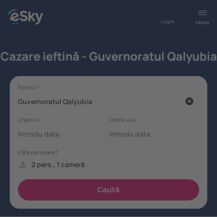
Log in
Meniu
Cazare ieftină - Guvernoratul Qalyubia