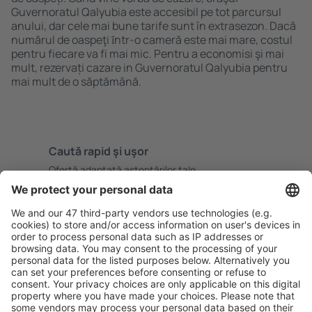
Guvernoratul Qalyubia este accesibil pe tot parcursul
anului, dar cele mai bune tarife sunt în extrasezon. Dacă
numărul de oaspeţi ȋntr-o cameră este mai mare, costul
pentru fiecare va fi mai mic. Pentru a economisi şi mai
mult, rezervați cazare in Guvernoratul Qalyubia pentru
mai mult de o săptămână.
Caută rapid şi uşor
Ofertă adaptată aşteptărilor tale.
Planifică ȋn siguranţă
Rezervare fără griji cu opțiune gratuită de anulare.
Economiseşte mai mult
Prețuri atractive și oferte speciale pentru utilizatorii
conectați.