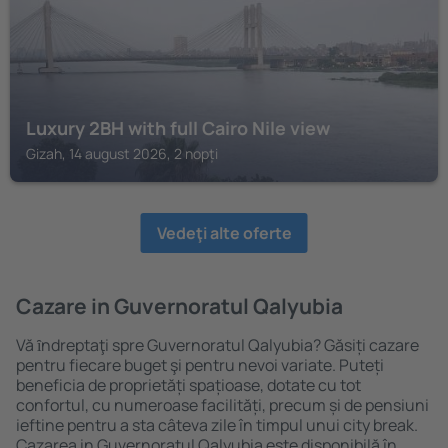
Luxury 2BH with full Cairo Nile view
Gizah, 14 august 2026, 2 nopți
Vedeţi alte oferte
Cazare in Guvernoratul Qalyubia
Vă ȋndreptaţi spre Guvernoratul Qalyubia? Găsiți cazare
pentru fiecare buget şi pentru nevoi variate. Puteți
beneficia de proprietăți spațioase, dotate cu tot
confortul, cu numeroase facilități, precum și de pensiuni
ieftine pentru a sta câteva zile în timpul unui city break.
Cazarea in Guvernoratul Qalyubia este disponibilă în