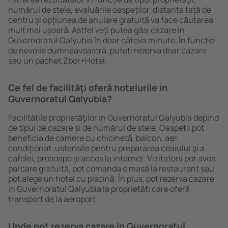
numărul de stele, evaluările oaspeților, distanța față de
centru și opțiunea de anulare gratuită va face căutarea
mult mai ușoară. Astfel veți putea găsi cazare in
Guvernoratul Qalyubia în doar câteva minute. În funcție
de nevoile dumneavoastră, puteți rezerva doar cazare
sau un pachet Zbor+Hotel.
Ce fel de facilităţi oferă hotelurile in
Guvernoratul Qalyubia?
Facilitățile proprietăţilor in Guvernoratul Qalyubia depind
de tipul de cazare și de numărul de stele. Oaspeții pot
beneficia de camere cu chicinetă, balcon, aer
condiționat, ustensile pentru prepararea ceaiului şi a
cafelei, prosoape și acces la internet. Vizitatorii pot avea
parcare gratuită, pot comanda o masă la restaurant sau
pot alege un hotel cu piscină. În plus, pot rezerva cazare
in Guvernoratul Qalyubia la proprietăți care oferă
transport de la aeroport.
Unde pot rezerva cazare in Guvernoratul