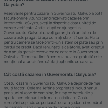
Qalyubia?
Rezervările pentru cazare in Guvernoratul Qalyubia pot fi
făcute online. Atunci când rezervați cazarea prin
intermediul eSky.ro, aveţi la dispoziţie doar unităţi de
cazare verificate. Astfel, după ce ajungeți in
Guvernoratul Qalyubia, aveţi garanţia că unitatea de
cazare este pregătită aşa cum aţi stabilit ȋnainte. Plata
pentru cameră se face printr-un sistem de plată sau prin
cardul de credit. Dacă renunţaţi la călătorie, aveți dreptul
de a anula gratuit rezervarea de cazare in Guvernoratul
Qalyubia. Termenul limită pentru anularea gratuită este
menţionat atunci când căutați opţiunile de cazare.
Cât costă cazarea in Guvernoratul Qalyubia?
Costul cazării in Guvernoratul Qalyubia depinde de mai
mulți factori. Cele mai ieftine proprietăți includ hanuri,
pensiuni și zone de camping, în timp ce hotelurile și
apartamentele sunt cele mai costisitoare. Costul
rezervării depinde de perioadă, durata șederii și numărul
de oaspeți. Când vine vorba de cazare, oraşul