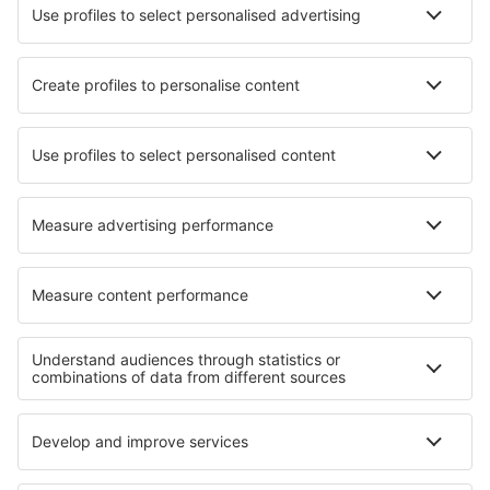
Cele mai bune locuri de cazare - orașe
Cazare în Pignataro Maggiore
Cazare în Greenville
Cazare în Mauzens-et-Miremont
Cazare în Kimball
Cazare în Mount Kuring-Gai
Cazare în Eyguieres
Cazare în Villares de la Reina
Cazare în Elva
Cazare Reiskirchen
Cazare în Brannenburg
Cele mai bune locuri de cazare - regiuni
Cazare in Guvernoratul Sharqia
Cazare in Al Fayyum
Cazare în Egipt
Cazare in Luxor
Cazare in Golful Suez
Cazare in Insula Hvar
Cazare in Voievodatul Lubusz
Cazare in Saxonia Inferioară
Cazare in Napa Valley