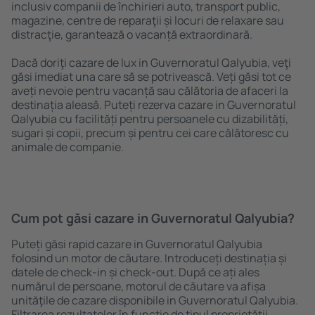
inclusiv companii de închirieri auto, transport public,
magazine, centre de reparaţii și locuri de relaxare sau
distracţie, garantează o vacanță extraordinară.
Dacă doriţi cazare de lux in Guvernoratul Qalyubia, veţi
găsi imediat una care să se potrivească. Veți găsi tot ce
aveți nevoie pentru vacanță sau călătoria de afaceri la
destinația aleasă. Puteți rezerva cazare in Guvernoratul
Qalyubia cu facilități pentru persoanele cu dizabilități,
sugari și copii, precum și pentru cei care călătoresc cu
animale de companie.
Cum pot găsi cazare in Guvernoratul Qalyubia?
Puteți găsi rapid cazare in Guvernoratul Qalyubia
folosind un motor de căutare. Introduceți destinația și
datele de check-in și check-out. După ce ați ales
numărul de persoane, motorul de căutare va afișa
unităţile de cazare disponibile in Guvernoratul Qalyubia.
Filtrarea rezultatelor în funcție de tipul proprietăţii,