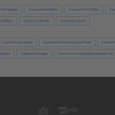
on De Velasco
Cazare în Merchtem
Cazare în Port Sudan
Caz
 di Sibari
Cazare în Fairview
Cazare în Virginia
Cazare in Alexandria
Cazare in Guvernoratul Beni Suef
Cazare i
în Meta
Cazare in Phangan
Cazare in Parcul Național Joshua-Tree