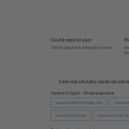
Caută rapid şi uşor
Pl
Ofertă adaptată aşteptărilor tale.
Re
gr
Cele mai căutate cazări de către 
Cazare în Egipt - Orașe populare
Cazare în 6th Of October City
Cazare î
Cazare în El Gouna
Cazare în Burg El A