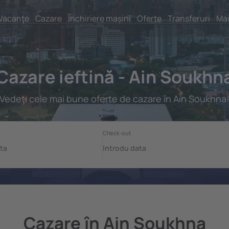
Vacanţe
Cazare
Închiriere mașini
Oferte
Transferuri
Mai
Cazare ieftină - Ain Soukhn
Vedeţi cele mai bune oferte de cazare în Ain Soukhna
Cazare în Ain Soukhna