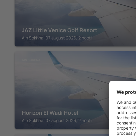
JAZ Little Venice Golf Resort
Ain Sokhna, 07 august 2026, 2 nopți
AIN SOKHNA
Horizon El Wadi Hotel
Ain Sokhna, 07 august 2026, 2 nopți