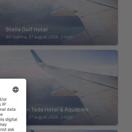
Stella Golf Hotel
Ain Sokhna, 07 august 2026, 2 nopți
AIN SOKHNA
Swiss Inn Teda Hotel & Aquapark
Ain Sokhna, 07 august 2026, 2 nopți