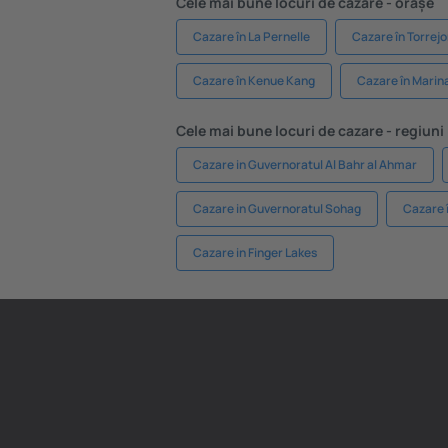
Cele mai bune locuri de cazare - orașe
Cazare în La Pernelle
Cazare în Torrej
Cazare în Kenue Kang
Cazare în Marina
Cele mai bune locuri de cazare - regiuni
Cazare in Guvernoratul Al Bahr al Ahmar
Cazare in Guvernoratul Sohag
Cazare 
Cazare in Finger Lakes