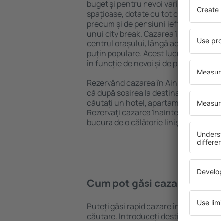
buget şi pentru nevoi variate. Puteți 
spațioase, dotate cu tot confortul, cu
precum și de pensiuni ieftine pentru a
unui city break. Cazarea în Ain Soukh
centrul orașului, lângă aeroport și în 
puțin populare. Acest lucru vă va ajut
în funcție de nevoi și de planurile ulte
Rezervând cazarea în Ain Soukhna ma
că după sosirea la destinație vă puteţi
căutaţi un hotel, apartament sau altă
Rezervaţi cazarea înainte de călătoria
bucura de o călătorie liniştită.
Cum pot găsi cazare în Ai
Puteți găsi rapid cazare în Ain Soukh
căutare. Introduceți destinația și dat