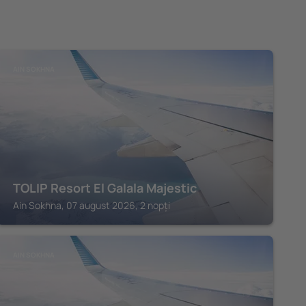
AIN SOKHNA
TOLIP Resort El Galala Majestic
Ain Sokhna, 07 august 2026, 2 nopți
AIN SOKHNA