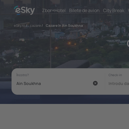
Zbor+Hotel
Bilete de avion
City Break
eSky.ro
/
cazare
/
Cazare în Ain Soukhna