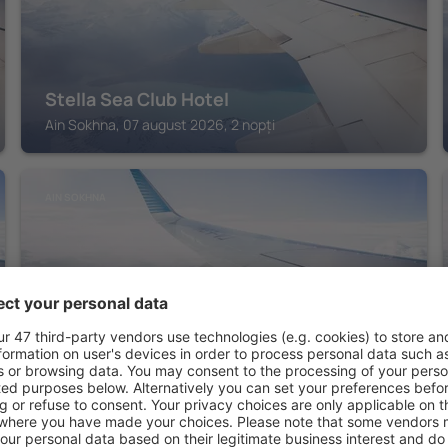
Stella Sea Club Hotel
Ain Sokhna, 07 august 2026, 2 nopți
AIN SOKHNA
Mövenpick Resort El Sokhna
Ain Sokhna, 07 august 2026, 2 nopți