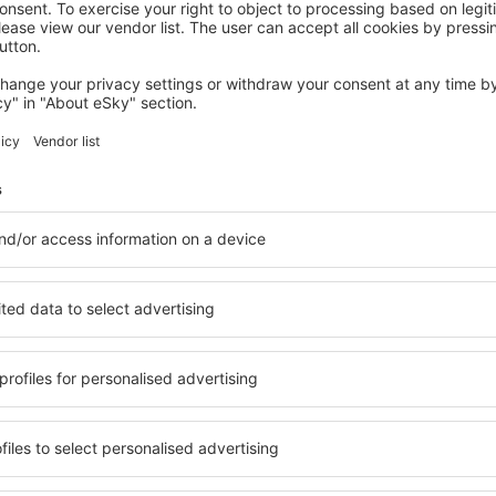
AIN SOKHNA
SeaVille Beach Hotel by Elite Hotels &
Resorts
Ain Sokhna, 07 august 2026, 2 nopți
Vedeţi mai multe oferte în Ain Soukhna
na
Ain Soukhna – 
i cazare pentru fiecare
Puteți alege dintr-o ofertă 