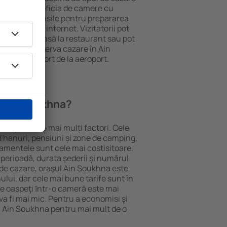
eții pot beneficia de camere cu
ționat, ustensile pentru prepararea
e și acces la internet. Vizitatorii pot
comanda o masă la restaurant sau pot
 plus, pot rezerva cazare în Ain
oferă transport de la aeroport.
n Ain Soukhna?
a depinde de mai mulți factori. Cele
ud hanuri, pensiuni și zone de camping,
rtamentele sunt cele mai costisitoare.
 perioadă, durata șederii și numărul
 de cazare, oraşul Ain Soukhna este
ului, dar cele mai bune tarife sunt în
e oaspeţi ȋntr-o cameră este mai
va fi mai mic. Pentru a economisi şi
în Ain Soukhna pentru mai mult de o