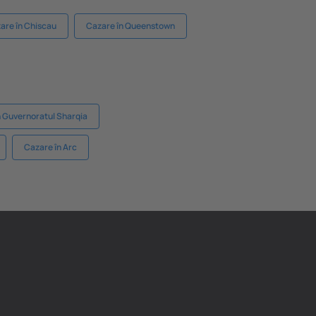
are în Chiscau
Cazare în Queenstown
n Guvernoratul Sharqia
Cazare în Arc