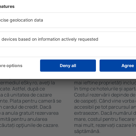
soane, motorul de căutare va
și de numărul de stele. Oasp
n Ain Soukhna. Filtrarea
chicinetă, balcon, aer condi
tăţii, numărul de stele,
ceaiului şi a cafelei, prosoap
e centru și opțiunea de
avea parcare gratuită, pot 
t mai ușoară. Astfel veți
alege un hotel cu piscină. În
oar câteva minute. În
Soukhna la proprietăți care 
teți rezerva doar cazare
 Ain Soukhna?
Cât costă cazarea î
hna pot fi făcute online.
Costul cazării în Ain Soukhn
ermediul eSky.ro, aveţi la
mai ieftine proprietăți incl
icate. Astfel, după ce
în timp ce hotelurile și apa
ia că unitatea de cazare
Costul rezervării depinde de
ainte. Plata pentru cameră se
de oaspeți. Când vine vorba
n cardul de credit. Dacă
accesibil pe tot parcursul an
e a anula gratuit rezervarea
extrasezon. Dacă numărul d
imită pentru anularea
mare, costul pentru fiecare 
ăutați opţiunile de cazare.
mai mult, rezervați cazare 
săptămână.