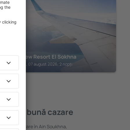
AIN SOKHNA
Retal View Resort El Sokhna
Ain Sokhna, 07 august 2026, 2 nopți
cea mai bună cazare
variată de cazare în Ain Soukhna,