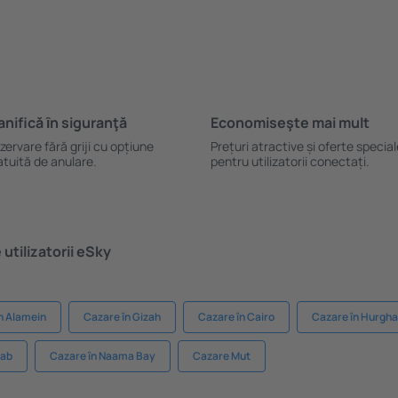
anifică ȋn siguranţă
Economiseşte mai mult
zervare fără griji cu opțiune
Prețuri atractive și oferte specia
atuită de anulare.
pentru utilizatorii conectați.
utilizatorii eSky
n Alamein
Cazare în Gizah
Cazare în Cairo
Cazare în Hurgh
rab
Cazare în Naama Bay
Cazare Mut