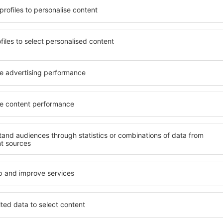
beneficia de proprietăți
inclusiv proprietăți pentru o
 numeroase facilități,
persoane ȋn vârstă și grupur
 sta câteva zile în timpul
hoteluri și pensiuni care ofe
na este disponibilă în
orașului Ain Soukhna. Facili
cartiere sau regiuni mai
de închirieri auto, transport
a să găsiţi unităţi de cazare
și locuri de relaxare sau di
rioare.
extraordinară.
i devreme, aveți garanţia
Dacă doriţi cazare de lux în
 relaxa, fără a fi nevoie să
care să se potrivească. Veți 
 unitate de cazare.
vacanță sau călătoria de afa
 spre Ain Soukhna și vă veţi
rezerva cazare în Ain Soukhn
dizabilități, sugari și copii
cu animale de companie.
n Soukhna?
Ce fel de facilităţi o
Soukhna?
na folosind un motor de
ele de check-in și check-
Facilitățile proprietăţilor î