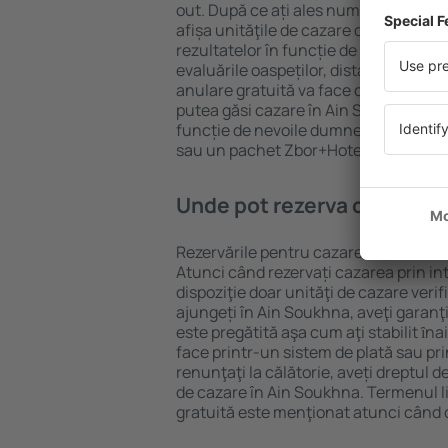
out. După ce ați ales numărul de per
afișa unităţile de cazare disponibile î
rezultatelor în funcție de tipul proprie
evaluările oaspeților, distanța față d
anulare gratuită va face căutarea mul
putea găsi cazare în Ain Soukhna în d
funcție de nevoile dumneavoastră, pu
sau un pachet Zbor+Hotel.
Unde pot rezerva cazare în
Rezervările pentru cazare în Ain Souk
Atunci când rezervați cazarea prin int
dispoziţie doar unităţi de cazare verif
ajungeți în Ain Soukhna, aveţi garanţ
este pregătită aşa cum aţi stabilit ȋn
face printr-un sistem de plată sau pri
renunţaţi la călătorie, aveți dreptul d
de cazare în Ain Soukhna. Termenul l
gratuită este menţionat atunci când c