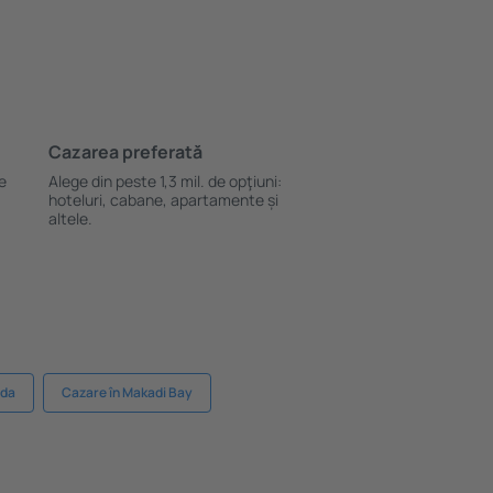
Cazarea preferată
le
Alege din peste 1,3 mil. de opţiuni:
hoteluri, cabane, apartamente și
altele.
ada
Cazare în Makadi Bay