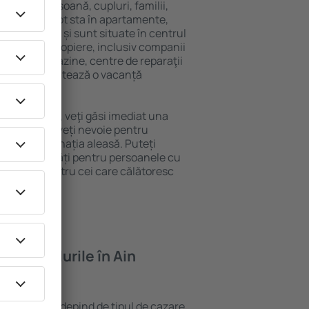
 singură persoană, cupluri, familii,
i. Oaspeţii pot sta în apartamente,
ră intimitate și sunt situate în centrul
tățile din apropiere, inclusiv companii
 public, magazine, centre de reparaţii
stracţie, garantează o vacanță
 Ain Soukhna, veţi găsi imediat una
găsi tot ce aveți nevoie pentru
ceri la destinația aleasă. Puteți
a cu facilități pentru persoanele cu
, precum și pentru cei care călătoresc
feră hotelurile în Ain
n Ain Soukhna depind de tipul de cazare