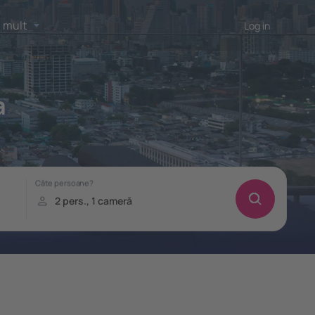
 mult
Log in
a
!