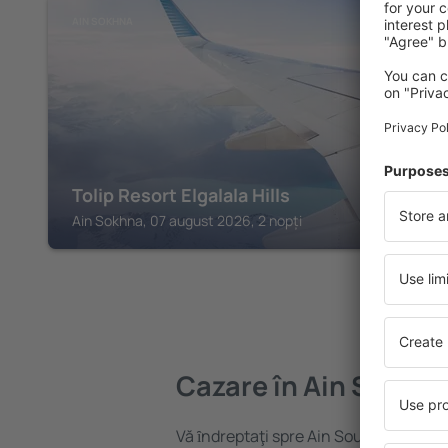
AIN SOKHNA
Tolip Resort Elgalala Hills
Ain Sokhna, 07 august 2026, 2 nopți
Cazare în Ain Soukh
Vă ȋndreptaţi spre Ain Soukhna? Găsiț