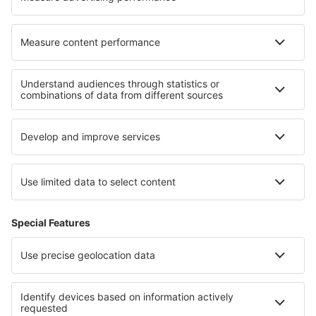
Cazare în Ecouen
Cazare în Bad Rodach
Cele mai bune locuri de cazare - regiuni
Cazare in Al Wadi al Jadid
Cazare in Luxor
Cazare in Matruh
Cazare in Taba
Cazare in Port Said
Cazare in Stubaital
Cazare in Delaware Beaches
Cazare in Parcul Național „Ujście Warty”
Cazare În Galați județul
Cazare în Guatemala