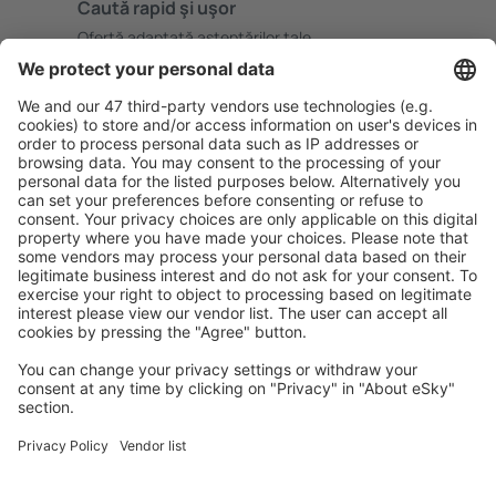
Caută rapid şi uşor
Ofertă adaptată aşteptărilor tale.
Planifică ȋn siguranţă
Rezervare fără griji cu opțiune gratuită de anulare.
Economiseşte mai mult
Prețuri atractive și oferte speciale pentru utilizatorii
conectați.
Cazarea preferată
Alege din peste 1,3 mil. de opţiuni: hoteluri, cabane,
apartamente și altele.
Cele mai căutate cazări de către utilizatorii eSky
Cazare în Egipt - Orașe populare