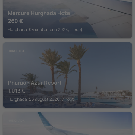
Mercure Hurghada Hotel
260
€
Hurghada, 04 septembrie 2026, 2 nopți
HURGHADA
Pharaoh Azur Resort
1.013
€
Hurghada, 26 august 2026, 7 nopți
HURGHADA