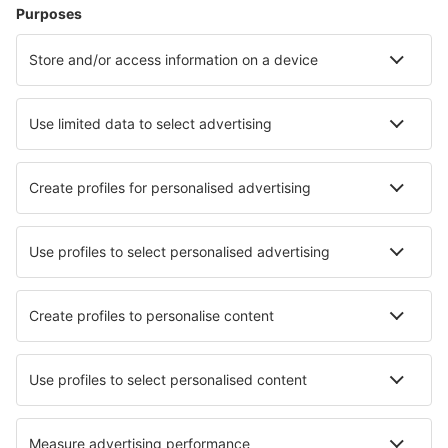
Cazare în Alamein
Cazare în 6th Of October City
Cazare în Gizah
Cazare în Cairo
Cazare în Alexandria
Cazare în Makadi Bay
Cazare în Burg El Arab
Cazare în Shakshuk
Cazare în Fayed
Cazare în Marsa Alam
Cele mai bune locuri de cazare - orașe
Cazare în Newfane
Cazare în Obersteckholz
Cazare în Horse and Jockey
Cazare în Long Seridan
Cazare în Adunați
Cazare în Mechanicsville
Cazare în Bjordal
Cazare în Canamero