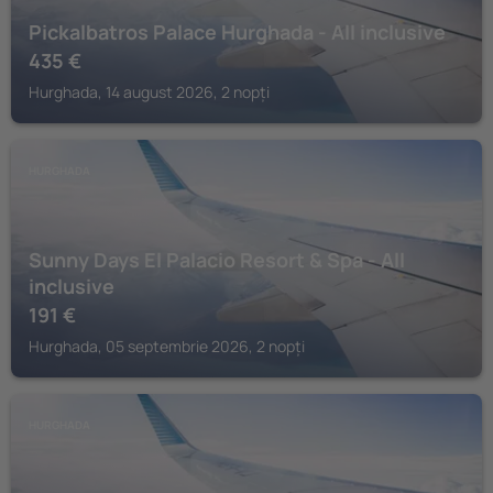
Pickalbatros Palace Hurghada - All inclusive
435
€
Hurghada, 14 august 2026, 2 nopți
HURGHADA
Sunny Days El Palacio Resort & Spa - All
inclusive
191
€
Hurghada, 05 septembrie 2026, 2 nopți
HURGHADA