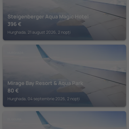
Steigenberger Aqua Magic Hotel
396
€
Hurghada, 21 august 2026, 2 nopți
HURGHADA
Mirage Bay Resort & Aqua Park
80
€
Hurghada, 04 septembrie 2026, 2 nopți
EL GOUNA