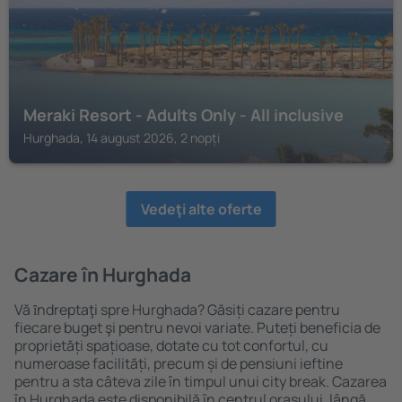
Meraki Resort - Adults Only - All inclusive
Hurghada, 14 august 2026, 2 nopți
Vedeţi alte oferte
Cazare în Hurghada
Vă ȋndreptaţi spre Hurghada? Găsiți cazare pentru
fiecare buget şi pentru nevoi variate. Puteți beneficia de
proprietăți spațioase, dotate cu tot confortul, cu
numeroase facilități, precum și de pensiuni ieftine
pentru a sta câteva zile în timpul unui city break. Cazarea
în Hurghada este disponibilă în centrul orașului, lângă