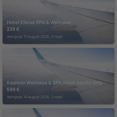
Hotel Elbrus SPA & Wellness
239
€
Velingrad, 31 august 2026, 2 nopți
WESTERN RHODOPES
Kashmir Wellness & SPA Hotel Adults Only
699
€
Velingrad, 14 august 2026, 2 nopți
WESTERN RHODOPES