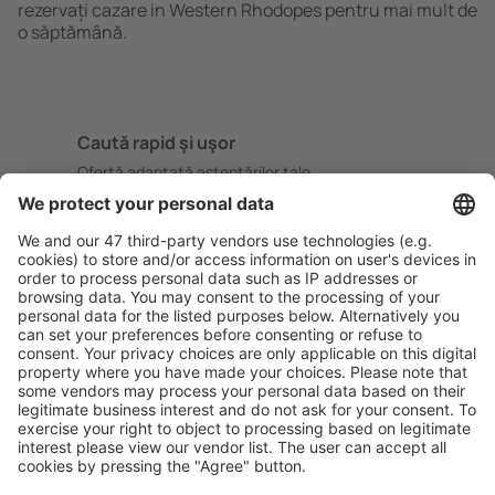
rezervați cazare in Western Rhodopes pentru mai mult de
o săptămână.
Caută rapid şi uşor
Ofertă adaptată aşteptărilor tale.
Planifică ȋn siguranţă
Rezervare fără griji cu opțiune gratuită de anulare.
Economiseşte mai mult
Prețuri atractive și oferte speciale pentru utilizatorii
conectați.
Cazarea preferată
Alege din peste 1,3 mil. de opţiuni: hoteluri, cabane,
apartamente și altele.