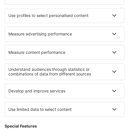
Cazare în Saint-Firmin
Cazare în Wilkasy k. Giżycka
Cazare în San Felices De Buelna
Cazare în Silla
Cazare în Matala
Cazare în Torrevecchia
Cazare în Hawaiian Gardens
Cazare în East Ferris
Cele mai bune locuri de cazare - regiuni
Cazare in Loveci
Cazare În Sandanski județul
Cazare in Pernik
Cazare in Sliven
Cazare in Regiunea Burgas
Cazare in Lednice - Valtice Area
Cazare în Irlanda
Cazare in Lower Zemplin
Cazare in Assuan
Cazare in Turkish Riviera