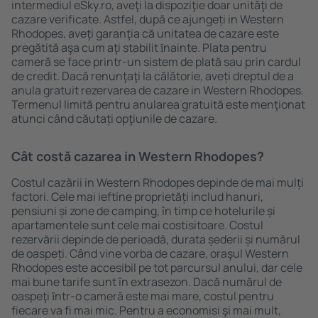
intermediul eSky.ro, aveţi la dispoziţie doar unităţi de
cazare verificate. Astfel, după ce ajungeți in Western
Rhodopes, aveţi garanţia că unitatea de cazare este
pregătită aşa cum aţi stabilit ȋnainte. Plata pentru
cameră se face printr-un sistem de plată sau prin cardul
de credit. Dacă renunţaţi la călătorie, aveți dreptul de a
anula gratuit rezervarea de cazare in Western Rhodopes.
Termenul limită pentru anularea gratuită este menţionat
atunci când căutați opţiunile de cazare.
Cât costă cazarea in Western Rhodopes?
Costul cazării in Western Rhodopes depinde de mai mulți
factori. Cele mai ieftine proprietăți includ hanuri,
pensiuni și zone de camping, în timp ce hotelurile și
apartamentele sunt cele mai costisitoare. Costul
rezervării depinde de perioadă, durata șederii și numărul
de oaspeți. Când vine vorba de cazare, oraşul Western
Rhodopes este accesibil pe tot parcursul anului, dar cele
mai bune tarife sunt în extrasezon. Dacă numărul de
oaspeţi ȋntr-o cameră este mai mare, costul pentru
fiecare va fi mai mic. Pentru a economisi şi mai mult,