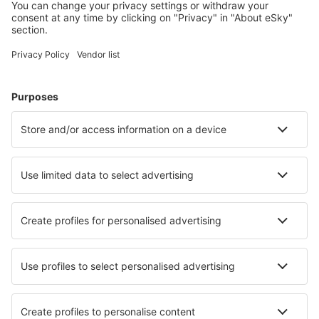
Cele mai căutate cazări de către utilizatorii eSky
Cazare în Bulgaria - Orașe populare
Cazare în Sozopol
Cazare în Bourgas
Cazare în Sunny Beach
Cazare în Sofia
Cazare în Varna
Cazare în Kovacevica
Cazare în Cernomoreț
Cazare în Teteven
Cazare în Madara
Cazare în Dimitrovgrad
Cele mai bune locuri de cazare - orașe
Cazare în Insula Bekana
Cazare în Kromerowo