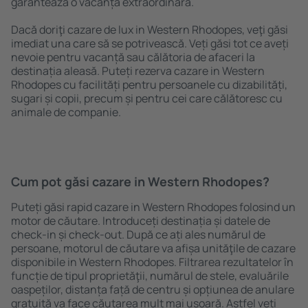
garantează o vacanță extraordinară.
Dacă doriţi cazare de lux in Western Rhodopes, veţi găsi
imediat una care să se potrivească. Veți găsi tot ce aveți
nevoie pentru vacanță sau călătoria de afaceri la
destinația aleasă. Puteți rezerva cazare in Western
Rhodopes cu facilități pentru persoanele cu dizabilități,
sugari și copii, precum și pentru cei care călătoresc cu
animale de companie.
Cum pot găsi cazare in Western Rhodopes?
Puteți găsi rapid cazare in Western Rhodopes folosind un
motor de căutare. Introduceți destinația și datele de
check-in și check-out. După ce ați ales numărul de
persoane, motorul de căutare va afișa unităţile de cazare
disponibile in Western Rhodopes. Filtrarea rezultatelor în
funcție de tipul proprietăţii, numărul de stele, evaluările
oaspeților, distanța față de centru și opțiunea de anulare
gratuită va face căutarea mult mai ușoară. Astfel veți