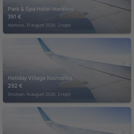
Park & Spa Hotel Markovo
391
€
Markovo, 31 august 2026, 2 nopți
WESTERN RHODOPES
Holiday Village Kochorite
292
€
Smolyan, 14 august 2026, 2 nopți
WESTERN RHODOPES