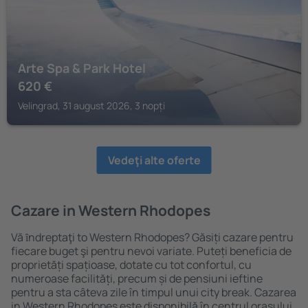
Arte Spa & Park Hotel
620
€
Velingrad, 31 august 2026, 3 nopți
Vedeţi alte oferte
Cazare in Western Rhodopes
Vă ȋndreptaţi to Western Rhodopes? Găsiți cazare pentru
fiecare buget şi pentru nevoi variate. Puteți beneficia de
proprietăți spațioase, dotate cu tot confortul, cu
numeroase facilități, precum și de pensiuni ieftine
pentru a sta câteva zile în timpul unui city break. Cazarea
in Western Rhodopes este disponibilă în centrul orașului,