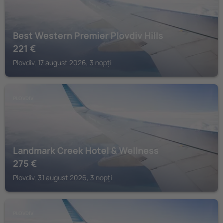
Best Western Premier Plovdiv Hills
221
€
Plovdiv, 17 august 2026, 3 nopți
PLOVDIV
Landmark Creek Hotel & Wellness
275
€
Plovdiv, 31 august 2026, 3 nopți
PLOVDIV