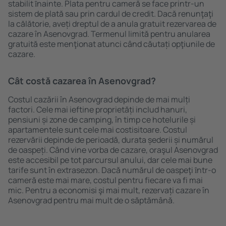
stabilit ȋnainte. Plata pentru cameră se face printr-un
sistem de plată sau prin cardul de credit. Dacă renunţaţi
la călătorie, aveți dreptul de a anula gratuit rezervarea de
cazare în Asenovgrad. Termenul limită pentru anularea
gratuită este menţionat atunci când căutați opţiunile de
cazare.
Cât costă cazarea în Asenovgrad?
Costul cazării în Asenovgrad depinde de mai mulți
factori. Cele mai ieftine proprietăți includ hanuri,
pensiuni și zone de camping, în timp ce hotelurile și
apartamentele sunt cele mai costisitoare. Costul
rezervării depinde de perioadă, durata șederii și numărul
de oaspeți. Când vine vorba de cazare, oraşul Asenovgrad
este accesibil pe tot parcursul anului, dar cele mai bune
tarife sunt în extrasezon. Dacă numărul de oaspeţi ȋntr-o
cameră este mai mare, costul pentru fiecare va fi mai
mic. Pentru a economisi şi mai mult, rezervați cazare în
Asenovgrad pentru mai mult de o săptămână.