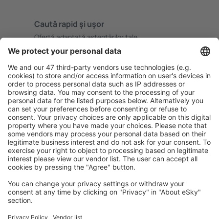
Caută rapid şi uşor
Ofertă adaptată aşteptărilor tale.
Planifică ȋn siguranţă
Rezervare fără griji cu opțiune gratuită de anulare.
Economiseşte mai mult
Prețuri atractive și oferte speciale pentru utilizatorii
conectați.
Cazarea preferată
Alege din peste 1,3 mil. de opţiuni: hoteluri, cabane,
apartamente și altele.
Cele mai căutate cazări de către utilizatorii eSky