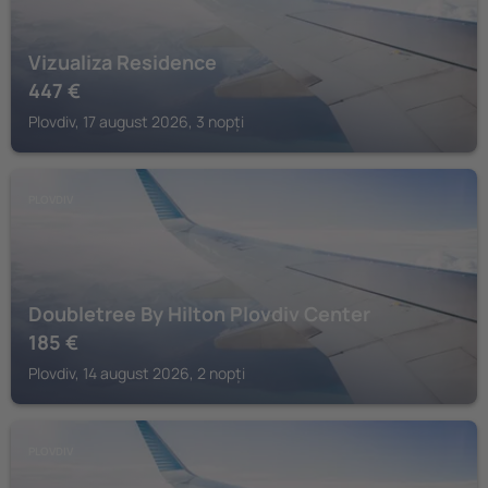
Vizualiza Residence
447
€
Plovdiv, 17 august 2026, 3 nopți
PLOVDIV
Doubletree By Hilton Plovdiv Center
185
€
Plovdiv, 14 august 2026, 2 nopți
PLOVDIV