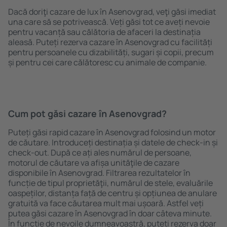
Dacă doriţi cazare de lux în Asenovgrad, veţi găsi imediat
una care să se potrivească. Veți găsi tot ce aveți nevoie
pentru vacanță sau călătoria de afaceri la destinația
aleasă. Puteți rezerva cazare în Asenovgrad cu facilități
pentru persoanele cu dizabilități, sugari și copii, precum
și pentru cei care călătoresc cu animale de companie.
Cum pot găsi cazare în Asenovgrad?
Puteți găsi rapid cazare în Asenovgrad folosind un motor
de căutare. Introduceți destinația și datele de check-in și
check-out. După ce ați ales numărul de persoane,
motorul de căutare va afișa unităţile de cazare
disponibile în Asenovgrad. Filtrarea rezultatelor în
funcție de tipul proprietăţii, numărul de stele, evaluările
oaspeților, distanța față de centru și opțiunea de anulare
gratuită va face căutarea mult mai ușoară. Astfel veți
putea găsi cazare în Asenovgrad în doar câteva minute.
În funcție de nevoile dumneavoastră, puteți rezerva doar