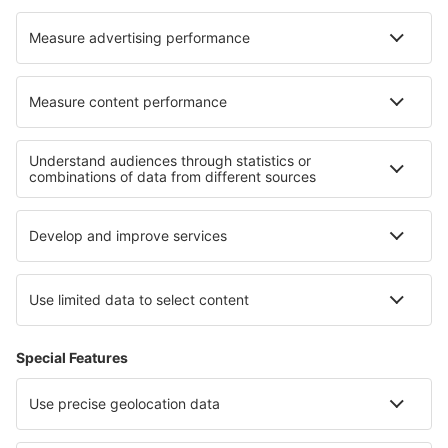
Cazare în Sathonay-Camp
Cazare în Scottburgh
Cele mai bune locuri de cazare - regiuni
Cazare in Tărgoviște
Cazare in Tracia
Cazare În Kazanlak județul
Cazare în Sunny Beach
Cazare in Montana
Cazare în Aruba
Cazare în Sunshine Coast
Cazare in Voievodatul Varmia și Mazuria
Cazare in Corfu
Cazare in Bora Bora