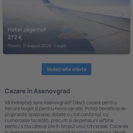
Hotel Jägerhof
272
€
Plovdiv, 17 august 2026, 3 nopți
Vedeţi alte oferte
Cazare în Asenovgrad
Vă ȋndreptaţi spre Asenovgrad? Găsiți cazare pentru
fiecare buget şi pentru nevoi variate. Puteți beneficia de
proprietăți spațioase, dotate cu tot confortul, cu
numeroase facilități, precum și de pensiuni ieftine
pentru a sta câteva zile în timpul unui city break. Cazarea
în Asenovgrad este disponibilă în centrul orașului, lângă