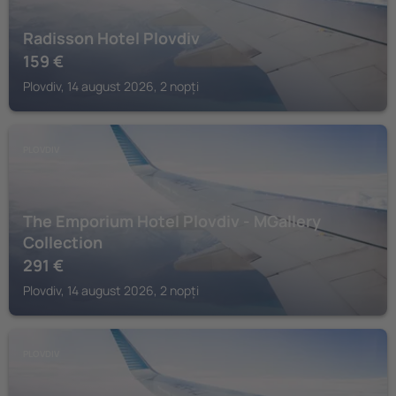
Radisson Hotel Plovdiv
159
€
Plovdiv, 14 august 2026, 2 nopți
PLOVDIV
The Emporium Hotel Plovdiv - MGallery
Collection
291
€
Plovdiv, 14 august 2026, 2 nopți
PLOVDIV