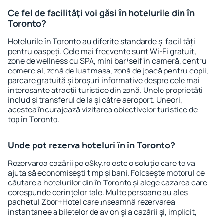
Ce fel de facilităţi voi găsi ȋn hotelurile din în
Toronto?
Hotelurile în Toronto au diferite standarde și facilități
pentru oaspeți. Cele mai frecvente sunt Wi-Fi gratuit,
zone de wellness cu SPA, mini bar/seif în cameră, centru
comercial, zonă de luat masa, zonă de joacă pentru copii,
parcare gratuită și broșuri informative despre cele mai
interesante atracții turistice din zonă. Unele proprietăți
includ și transferul de la și către aeroport. Uneori,
acestea încurajează vizitarea obiectivelor turistice de
top în Toronto.
Unde pot rezerva hoteluri ȋn în Toronto?
Rezervarea cazării pe eSky.ro este o soluție care te va
ajuta să economiseşti timp și bani. Foloseşte motorul de
căutare a hotelurilor din în Toronto și alege cazarea care
corespunde cerințelor tale. Multe persoane au ales
pachetul Zbor+Hotel care ȋnseamnă rezervarea
instantanee a biletelor de avion şi a cazării şi, implicit,