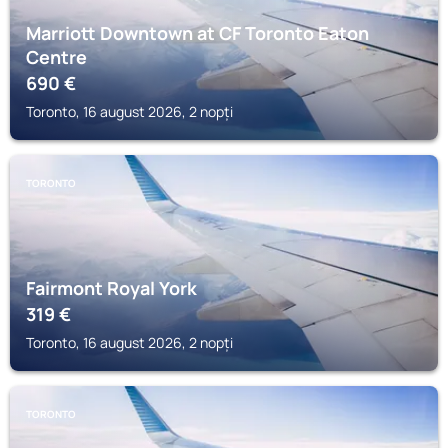
Marriott Downtown at CF Toronto Eaton
Centre
690
€
Toronto, 16 august 2026, 2 nopți
TORONTO
Fairmont Royal York
319
€
Toronto, 16 august 2026, 2 nopți
TORONTO