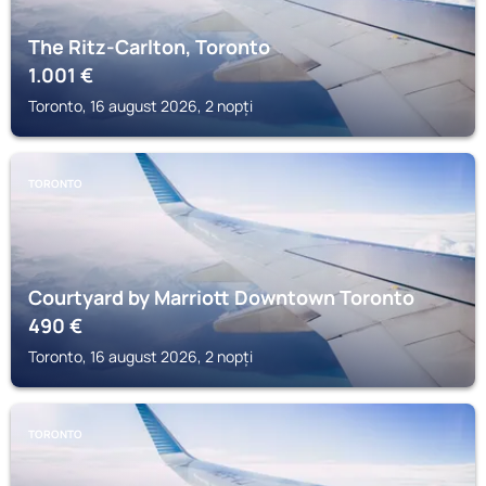
The Ritz-Carlton, Toronto
1.001
€
Toronto, 16 august 2026, 2 nopți
TORONTO
Courtyard by Marriott Downtown Toronto
490
€
Toronto, 16 august 2026, 2 nopți
TORONTO