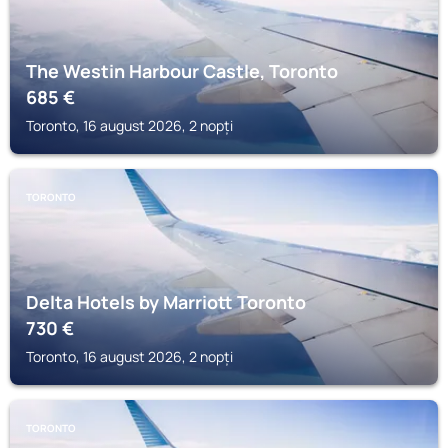
The Westin Harbour Castle, Toronto
685
€
Toronto, 16 august 2026, 2 nopți
TORONTO
Delta Hotels by Marriott Toronto
730
€
Toronto, 16 august 2026, 2 nopți
TORONTO