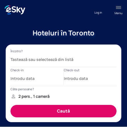
Log in
Meniu
Hoteluri în Toronto