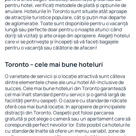
pentru hotel, verificați metodele de plată și opțiunile de
anulare. Hotelurile în Toronto sunt situate atât aproape
de atracţiile turistice populare, cât și puțin mai departe
de aglomerație. Toate sunt disponibile pentru o vacanță
lungă sau perfecte doar pentru o noapte atunci când
doriţi să vizitaţi şi alte oraşe din apropiere. Alegeți hotelul
care vi se potriveşte și începeți să vă faceți bagajele
pentru o vacanţă sau călătorie de afaceri!
Toronto – cele mai bune hoteluri
O varietate de servicii și o locație atractivă sunt câteva
dintre elementele cheie ale unui hotel All-Inclusive de
succes. Cele mai bune hoteluri din Toronto garantează
cel mai înalt standard pentru servicii și o gamă largă de
facilități pentru oaspeți. O cazare cu standarde ridicate
oferă cea mai bună locație, ȋn apropiere de principalele
distracţii din Toronto. Oaspeții pot folosi parcarea
gratuită și pot alege o cameră sau un apartament care să
corespundă perfect nevoilor lor. Este posibil ca hotelurile
cu standarde ȋnalte să ofere un meniu variabil, zone de