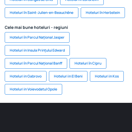
Hoteluri în Saint-Julien-en-Beauchêne
Hoteluri în Herbstein
Cele mai bune hoteluri - regiuni
Hoteluri în Parcul Național Jasper
Hoteluri in Insula Prințului Edward
Hoteluri în Parcul Național Banff
Hoteluri în Cipru
Hoteluri in Gabrovo
Hoteluri in El Beni
Hoteluri in Kos
Hoteluri in Voievodatul Opole