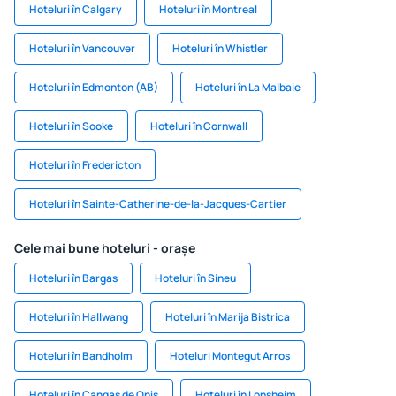
Hoteluri în Calgary
Hoteluri în Montreal
Hoteluri în Vancouver
Hoteluri în Whistler
Hoteluri în Edmonton (AB)
Hoteluri în La Malbaie
Hoteluri în Sooke
Hoteluri în Cornwall
Hoteluri în Fredericton
Hoteluri în Sainte-Catherine-de-la-Jacques-Cartier
Cele mai bune hoteluri - orașe
Hoteluri în Bargas
Hoteluri în Sineu
Hoteluri în Hallwang
Hoteluri în Marija Bistrica
Hoteluri în Bandholm
Hoteluri Montegut Arros
Hoteluri în Cangas de Onis
Hoteluri în Lonsheim