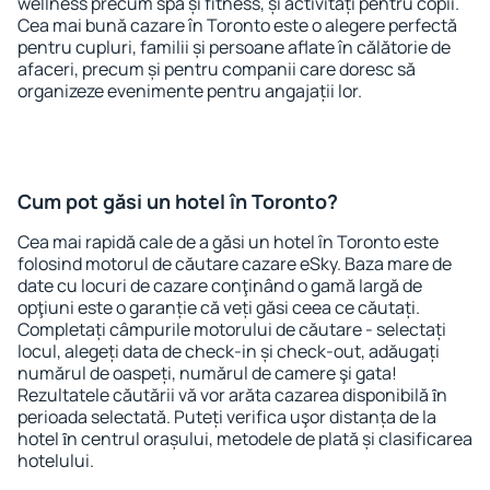
wellness precum spa și fitness, și activități pentru copii.
Cea mai bună cazare în Toronto este o alegere perfectă
pentru cupluri, familii și persoane aflate în călătorie de
afaceri, precum și pentru companii care doresc să
organizeze evenimente pentru angajații lor.
Cum pot găsi un hotel în Toronto?
Cea mai rapidă cale de a găsi un hotel în Toronto este
folosind motorul de căutare cazare eSky. Baza mare de
date cu locuri de cazare conţinând o gamă largă de
opţiuni este o garanție că veți găsi ceea ce căutați.
Completați câmpurile motorului de căutare - selectați
locul, alegeți data de check-in și check-out, adăugați
numărul de oaspeți, numărul de camere şi gata!
Rezultatele căutării vă vor arăta cazarea disponibilă ȋn
perioada selectată. Puteți verifica uşor distanța de la
hotel ȋn centrul orașului, metodele de plată și clasificarea
hotelului.