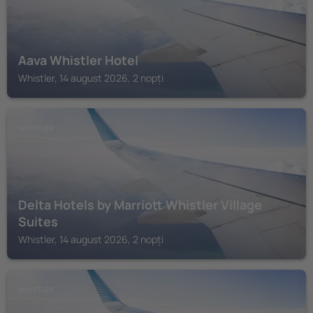
Aava Whistler Hotel
Whistler, 14 august 2026, 2 nopți
WHISTLER
Delta Hotels by Marriott Whistler Village
Suites
Whistler, 14 august 2026, 2 nopți
WHISTLER