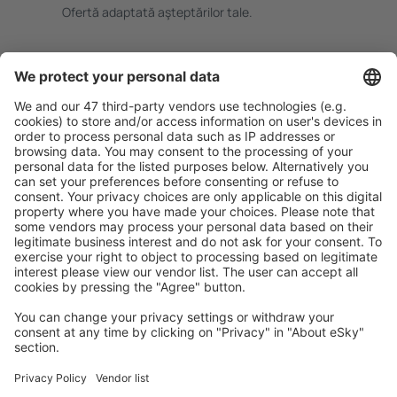
Ofertă adaptată aşteptărilor tale.
Planifică ȋn siguranţă
Rezervare fără griji cu opțiune gratuită de anulare.
Economiseşte mai mult
Prețuri atractive și oferte speciale pentru utilizatorii
conectați.
Cazarea preferată
Alege din peste 1,3 mil. de opţiuni: hoteluri, cabane,
apartamente și altele.
Cele mai căutate cazări de către utilizatorii eSky
Cazare în Canada - Orașe populare