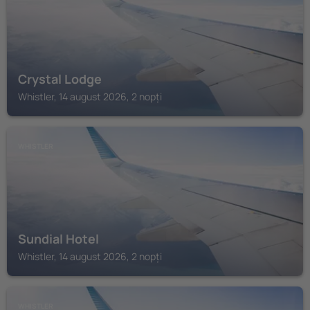
Crystal Lodge
Whistler, 14 august 2026, 2 nopți
WHISTLER
Sundial Hotel
Whistler, 14 august 2026, 2 nopți
WHISTLER