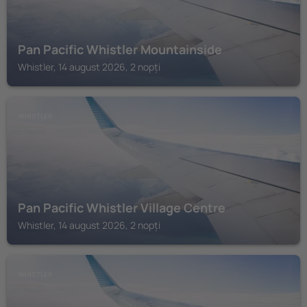
Pan Pacific Whistler Mountainside
Whistler, 14 august 2026, 2 nopți
WHISTLER
Pan Pacific Whistler Village Centre
Whistler, 14 august 2026, 2 nopți
WHISTLER