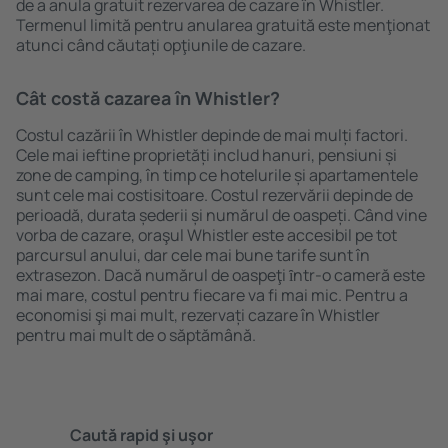
de a anula gratuit rezervarea de cazare în Whistler.
Termenul limită pentru anularea gratuită este menţionat
atunci când căutați opţiunile de cazare.
Cât costă cazarea în Whistler?
Costul cazării în Whistler depinde de mai mulți factori.
Cele mai ieftine proprietăți includ hanuri, pensiuni și
zone de camping, în timp ce hotelurile și apartamentele
sunt cele mai costisitoare. Costul rezervării depinde de
perioadă, durata șederii și numărul de oaspeți. Când vine
vorba de cazare, oraşul Whistler este accesibil pe tot
parcursul anului, dar cele mai bune tarife sunt în
extrasezon. Dacă numărul de oaspeţi ȋntr-o cameră este
mai mare, costul pentru fiecare va fi mai mic. Pentru a
economisi şi mai mult, rezervați cazare în Whistler
pentru mai mult de o săptămână.
Caută rapid şi uşor